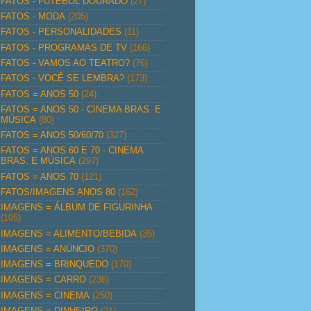
FATOS - FUTEBOL DOURADO
(27)
FATOS - MODA
(205)
FATOS - PERSONALIDADES
(11)
FATOS - PROGRAMAS DE TV
(166)
FATOS - VAMOS AO TEATRO?
(76)
FATOS - VOCÊ SE LEMBRA?
(173)
FATOS = ANOS 50
(24)
FATOS = ANOS 50 - CINEMA BRAS. E
MÚSICA
(80)
FATOS = ANOS 50/60/70
(327)
FATOS = ANOS 60 E 70 - CINEMA
BRAS. E MÚSICA
(297)
FATOS = ANOS 70
(121)
FATOS/IMAGENS ANOS 80
(162)
IMAGENS = ÁLBUM DE FIGURINHA
(105)
IMAGENS = ALIMENTO/BEBIDA
(35)
IMAGENS = ANÚNCIO
(370)
IMAGENS = BRINQUEDO
(170)
IMAGENS = CARRO
(236)
IMAGENS = CINEMA
(250)
IMAGENS = DINHEIRO
(21)