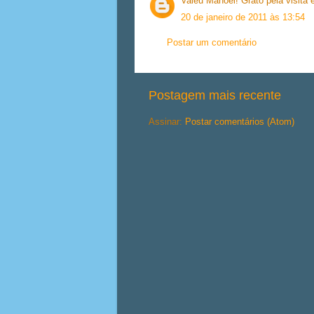
Valeu Manoel! Grato pela visita
20 de janeiro de 2011 às 13:54
Postar um comentário
Postagem mais recente
Assinar:
Postar comentários (Atom)