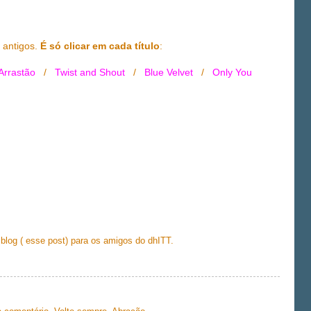
 antigos.
É só clicar em cada título
:
Arrastão
/
Twist and Shout
/
Blue Velvet
/
Only You
 blog ( esse post) para os amigos do dhITT.