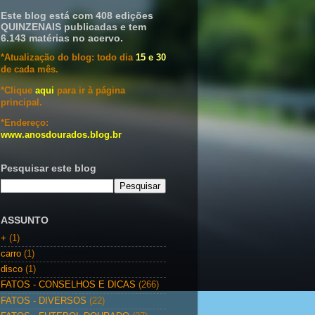
Este blog está com 408 edições
QUINZENAIS publicadas e tem
6.143 matérias no acervo.
*Atualização do blog: todo dia
15 e 30
de cada mês.
*Clique
aqui
para ir à página
principal.
*Endereço:
www.anosdourados.blog.br
Pesquisar este blog
ASSUNTO
+
(1)
carro
(1)
disco
(1)
FATOS - CONSELHOS E DICAS
(266)
FATOS - DIVERSOS
(22)