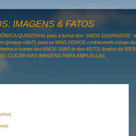
: IMAGENS & FATOS
RÔNICA QUINZENAL para a turma dos "ANOS DOURADOS" rel
bém (porque não?), para os MAIS NOVOS conhecerem coisas da
olos e ícones dos ANOS 50/60 (e dos 40/70), tiradas da WEB 
SADO. CLICAR NAS IMAGENS PARA AMPLIÁ-LAS
nchos)
ias)