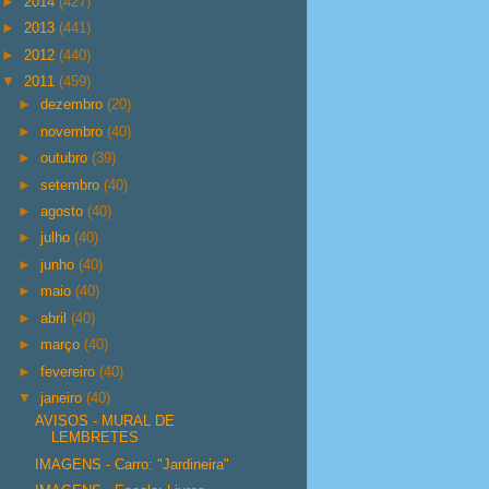
►
2014
(427)
►
2013
(441)
►
2012
(440)
▼
2011
(459)
►
dezembro
(20)
►
novembro
(40)
►
outubro
(39)
►
setembro
(40)
►
agosto
(40)
►
julho
(40)
►
junho
(40)
►
maio
(40)
►
abril
(40)
►
março
(40)
►
fevereiro
(40)
▼
janeiro
(40)
AVISOS - MURAL DE
LEMBRETES
IMAGENS - Carro: "Jardineira"