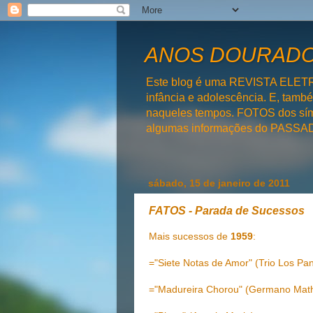
ANOS DOURADOS
Este blog é uma REVISTA ELET
infância e adolescência. E, tam
naqueles tempos. FOTOS dos símb
algumas informações do PAS
sábado, 15 de janeiro de 2011
FATOS - Parada de Sucessos
Mais sucessos de
1959
:
="Siete Notas de Amor" (Trio Los Pa
="Madureira Chorou" (Germano Math