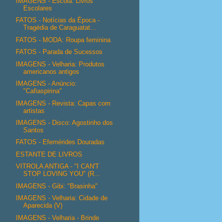
IMAGENS - Escola: Livros
Escolares
FATOS - Notícias da Época -
Tragédia de Caraguatat...
FATOS - MODA: Roupa feminina
FATOS - Parada de Sucessos
IMAGENS - Velharia: Produtos
americanos antigos
IMAGENS - Anúncio:
"Cafiaspirina"
IMAGENS - Revista: Capas com
artistas
IMAGENS - Disco: Agostinho dos
Santos
FATOS - Efemérides Douradas
ESTANTE DE LIVROS
VITROLA ANTIGA - "I CAN'T
STOP LOVING YOU" (R...
IMAGENS - Gibi: "Brasinha"
IMAGENS - Velharia: Cidade de
Aparecida (V)
IMAGENS - Velharia - Brinde