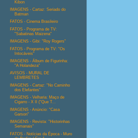
Kibon
IMAGENS - Cartaz: Seriado do
Batman
FATOS - Cinema Brasileiro
FATOS - Programa de TV:
"Sabatinas Maizena"
IMAGENS - Gibi: "Roy Rogers"
FATOS - Programa de TV: "Os
Intocáveis"
IMAGENS - Álbum de Figurinha:
"A Holandeza"
AVISOS - MURAL DE
LEMBRETES
IMAGENS - Cartaz: "No Caminho
dos Elefantes"
IMAGENS - Velharia: Maço de
Cigarro - X II ("Que T...
IMAGENS - Anúncio: "Casa
Garson"
IMAGENS - Revista: "Historinhas
Semanais"
FATOS - Notícias da Época - Muro