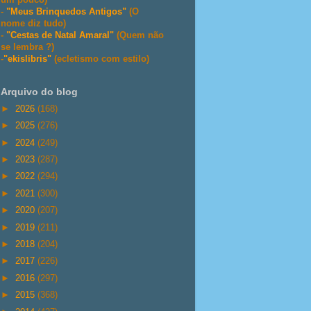
-
"Meus Brinquedos Antigos"
(O
nome diz tudo)
-
"Cestas de Natal Amaral"
(Quem não
se lembra ?)
-
"ekislibris"
(ecletismo com estilo)
Arquivo do blog
►
2026
(168)
►
2025
(276)
►
2024
(249)
►
2023
(287)
►
2022
(294)
►
2021
(300)
►
2020
(207)
►
2019
(211)
►
2018
(204)
►
2017
(226)
►
2016
(297)
►
2015
(368)