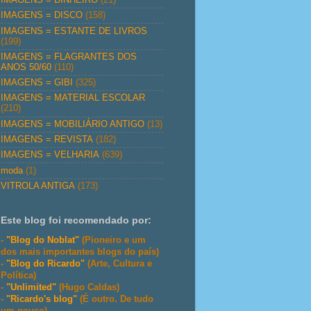
IMAGENS = DISCO
(158)
IMAGENS = ESTANTE DE LIVROS
(199)
IMAGENS = FLAGRANTES DOS
ANOS 50/60
(110)
IMAGENS = GIBI
(325)
IMAGENS = MATERIAL ESCOLAR
(210)
IMAGENS = MOBILIÁRIO ANTIGO
(13)
IMAGENS = REVISTA
(182)
IMAGENS = VELHARIA
(639)
moda
(1)
VITROLA ANTIGA
(173)
Este blog foi recomendado por:
-
"Blog do Noblat"
(Pioneiro e um
dos mais importantes blogs do país)
-
"Blog do Ricardo"
(Arte, Cultura e
Política)
-
"Unlimited"
(Hugo Caldas)
-
"Ricardo's blog"
(É outro. De tudo
um pouco)