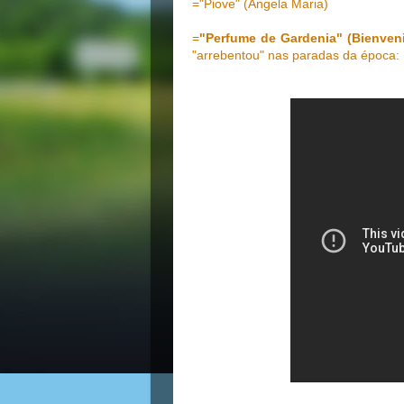
="Piove" (Angela Maria)
=
"Perfume de Gardenia" (Bienven
"arrebentou" nas paradas da época: