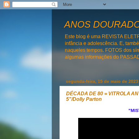
ANOS DOURADOS
Este blog é uma REVISTA ELET
infância e adolescência. E, tam
naqueles tempos. FOTOS dos símb
algumas informações do PAS
segunda-feira, 15 de maio de 2023
DÉCADA DE 80 = VITROLA ANTIG
5"/Dolly Parton
"MIS