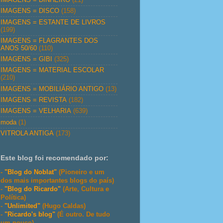
IMAGENS = DISCO
(158)
IMAGENS = ESTANTE DE LIVROS
(199)
IMAGENS = FLAGRANTES DOS
ANOS 50/60
(110)
IMAGENS = GIBI
(325)
IMAGENS = MATERIAL ESCOLAR
(210)
IMAGENS = MOBILIÁRIO ANTIGO
(13)
IMAGENS = REVISTA
(182)
IMAGENS = VELHARIA
(639)
moda
(1)
VITROLA ANTIGA
(173)
Este blog foi recomendado por:
-
"Blog do Noblat"
(Pioneiro e um
dos mais importantes blogs do país)
-
"Blog do Ricardo"
(Arte, Cultura e
Política)
-
"Unlimited"
(Hugo Caldas)
-
"Ricardo's blog"
(É outro. De tudo
um pouco)