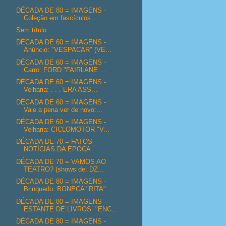
DÉCADA DE 80 = IMAGENS -
Coleção em fascículos...
Sem título
DÉCADA DE 60 = IMAGENS -
Anúncio: "VESPACAR" (VE...
DÉCADA DE 60 = IMAGENS -
Carro: FORD "FAIRLANE ...
DÉCADA DE 60 = IMAGENS -
Velharia: . . . ERA ASS...
DÉCADA DE 60 = IMAGENS -
Vale a pena ver de novo:...
DÉCADA DE 60 = IMAGENS -
Velharia: CICLOMOTOR "V...
DÉCADA DE 70 = FATOS -
NOTÍCIAS DA ÉPOCA
DÉCADA DE 70 = VAMOS AO
TEATRO? (shows de: DZ...
DÉCADA DE 80 = IMAGENS -
Brinquedo: BONECA "RITA"
DÉCADA DE 80 = IMAGENS -
ESTANTE DE LIVROS: "ENC...
DÉCADA DE 80 = IMAGENS -