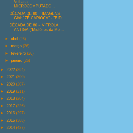
Velharia:
MICROCOMPUTADO...
DÉCADA DE 80 = IMAGENS -
Gibi: "ZÉ CARIOCA" - "BID...
DÉCADA DE 80 = VITROLA
ANTIGA ("Mistérios da Mei...
►
abril
(26)
►
março
(26)
►
fevereiro
(26)
►
janeiro
(26)
►
2022
(294)
►
2021
(300)
►
2020
(207)
►
2019
(211)
►
2018
(204)
►
2017
(226)
►
2016
(297)
►
2015
(368)
►
2014
(427)