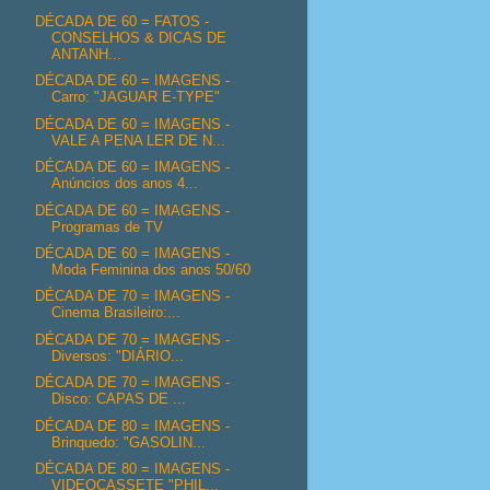
DÉCADA DE 60 = FATOS -
CONSELHOS & DICAS DE
ANTANH...
DÉCADA DE 60 = IMAGENS -
Carro: "JAGUAR E-TYPE"
DÉCADA DE 60 = IMAGENS -
VALE A PENA LER DE N...
DÉCADA DE 60 = IMAGENS -
Anúncios dos anos 4...
DÉCADA DE 60 = IMAGENS -
Programas de TV
DÉCADA DE 60 = IMAGENS -
Moda Feminina dos anos 50/60
DÉCADA DE 70 = IMAGENS -
Cinema Brasileiro:...
DÉCADA DE 70 = IMAGENS -
Diversos: "DIÁRIO...
DÉCADA DE 70 = IMAGENS -
Disco: CAPAS DE ...
DÉCADA DE 80 = IMAGENS -
Brinquedo: "GASOLIN...
DÉCADA DE 80 = IMAGENS -
VIDEOCASSETE "PHIL...