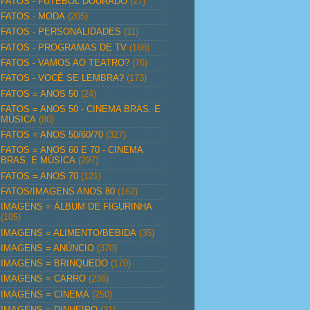
FATOS - FUTEBOL DOURADO
(27)
FATOS - MODA
(205)
FATOS - PERSONALIDADES
(11)
FATOS - PROGRAMAS DE TV
(166)
FATOS - VAMOS AO TEATRO?
(76)
FATOS - VOCÊ SE LEMBRA?
(173)
FATOS = ANOS 50
(24)
FATOS = ANOS 50 - CINEMA BRAS. E
MÚSICA
(80)
FATOS = ANOS 50/60/70
(327)
FATOS = ANOS 60 E 70 - CINEMA
BRAS. E MÚSICA
(297)
FATOS = ANOS 70
(121)
FATOS/IMAGENS ANOS 80
(162)
IMAGENS = ÁLBUM DE FIGURINHA
(105)
IMAGENS = ALIMENTO/BEBIDA
(35)
IMAGENS = ANÚNCIO
(370)
IMAGENS = BRINQUEDO
(170)
IMAGENS = CARRO
(236)
IMAGENS = CINEMA
(250)
IMAGENS = DINHEIRO
(21)