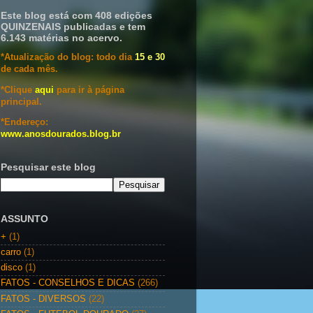
Este blog está com 408 edições
QUINZENAIS publicadas e tem
6.143 matérias no acervo.
*Atualização do blog: todo dia
15 e 30
de cada mês.
*Clique
aqui
para ir à página
principal.
*Endereço:
www.anosdourados.blog.br
Pesquisar este blog
ASSUNTO
+
(1)
carro
(1)
disco
(1)
FATOS - CONSELHOS E DICAS
(266)
FATOS - DIVERSOS
(22)