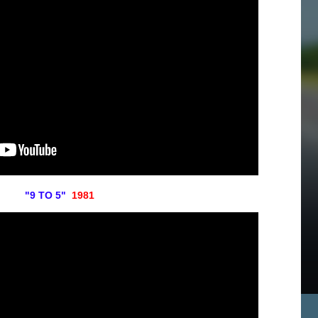
"9 TO 5"
1981