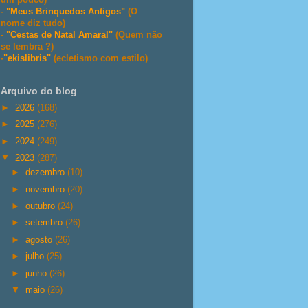
-
"Meus Brinquedos Antigos"
(O
nome diz tudo)
-
"Cestas de Natal Amaral"
(Quem não
se lembra ?)
-
"ekislibris"
(ecletismo com estilo)
Arquivo do blog
►
2026
(168)
►
2025
(276)
►
2024
(249)
▼
2023
(287)
►
dezembro
(10)
►
novembro
(20)
►
outubro
(24)
►
setembro
(26)
►
agosto
(26)
►
julho
(25)
►
junho
(26)
▼
maio
(26)