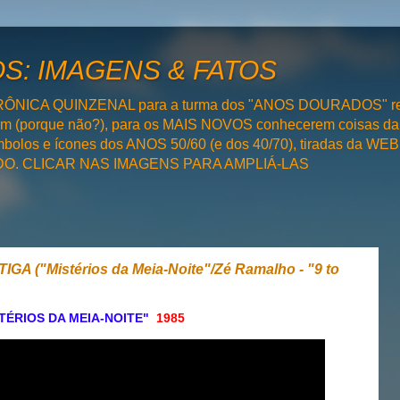
: IMAGENS & FATOS
RÔNICA QUINZENAL para a turma dos "ANOS DOURADOS" rel
bém (porque não?), para os MAIS NOVOS conhecerem coisas da
olos e ícones dos ANOS 50/60 (e dos 40/70), tiradas da WEB 
SADO. CLICAR NAS IMAGENS PARA AMPLIÁ-LAS
A ("Mistérios da Meia-Noite"/Zé Ramalho - "9 to
TÉRIOS DA MEIA-NOITE"
1985