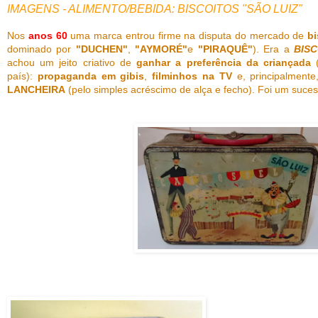
IMAGENS - ALIMENTO/BEBIDA: BISCOITOS "SÃO LUIZ"
Nos
anos 60
uma marca entrou firme na disputa do mercado de
bi
dominado por
"DUCHEN"
,
"AYMORÉ"
e
"PIRAQUÊ"
). Era a
BIS
achou um jeito criativo de
ganhar a preferência da criançada
(
país):
propaganda em gibis
,
filminhos na TV
e, principalment
LANCHEIRA
(pelo simples acréscimo de alça e fecho). Foi um suces