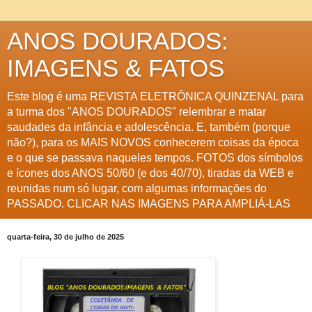
ANOS DOURADOS:
IMAGENS & FATOS
Este blog é uma REVISTA ELETRÔNICA QUINZENAL para
a turma dos "ANOS DOURADOS" relembrar e matar
saudades da infância e adolescência. E, também (porque
não?), para os MAIS NOVOS conhecerem coisas da época
e o que se passava naqueles tempos. FOTOS dos símbolos
e ícones dos ANOS 50/60 (e dos 40/70), tiradas da WEB e
reunidas num só lugar, com algumas informações do
PASSADO. CLICAR NAS IMAGENS PARA AMPLIÁ-LAS
quarta-feira, 30 de julho de 2025