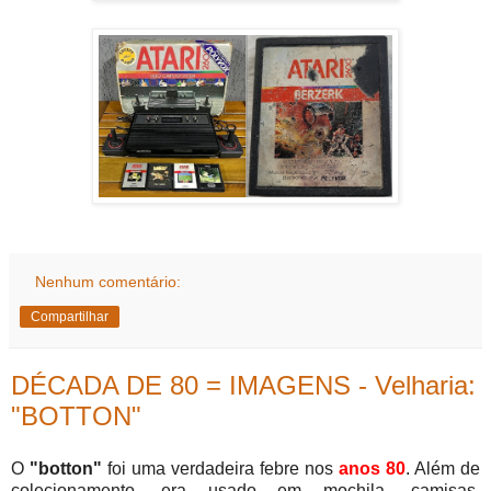
Nenhum comentário:
Compartilhar
DÉCADA DE 80 = IMAGENS - Velharia:
"BOTTON"
O
"botton"
foi uma verdadeira febre nos
anos 80
. Além de
colecionamento, era usado em mochila, camisas,