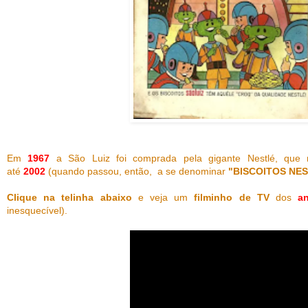
Em
1967
a São Luiz foi comprada pela gigante Nestlé, qu
até
2002
(quando passou, então, a se denominar
"BISCOITOS NE
Clique na telinha abaixo
e veja um
filminho de TV
dos
a
inesquecível).