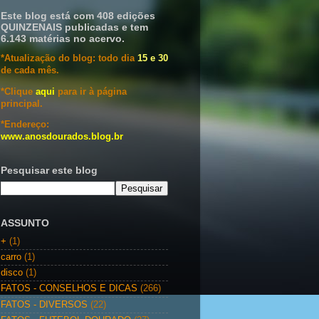
Este blog está com 408 edições
QUINZENAIS publicadas e tem
6.143 matérias no acervo.
*Atualização do blog: todo dia
15 e 30
de cada mês.
*Clique
aqui
para ir à página
principal.
*Endereço:
www.anosdourados.blog.br
Pesquisar este blog
ASSUNTO
+
(1)
carro
(1)
disco
(1)
FATOS - CONSELHOS E DICAS
(266)
FATOS - DIVERSOS
(22)