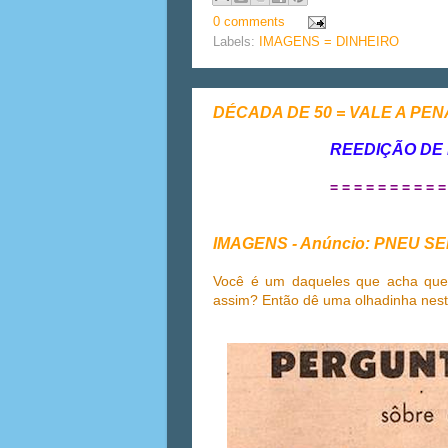
0 comments
Labels:
IMAGENS = DINHEIRO
DÉCADA DE 50 = VALE A PE
REEDIÇÃO DE
= = = = = = = = = =
IMAGENS - Anúncio: PNEU 
Você é um daqueles que acha qu
assim? Então dê uma olhadinha nest