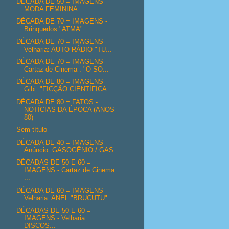
DÉCADA DE 50 = IMAGENS -
MODA FEMININA
DÉCADA DE 70 = IMAGENS -
Brinquedos "ATMA"
DÉCADA DE 70 = IMAGENS -
Velharia: AUTO-RÁDIO "TU...
DÉCADA DE 70 = IMAGENS -
Cartaz de Cinema : "O SO...
DÉCADA DE 80 = IMAGENS -
Gibi: "FICÇÃO CIENTÍFICA...
DÉCADA DE 80 = FATOS -
NOTÍCIAS DA ÉPOCA (ANOS
80)
Sem título
DÉCADA DE 40 = IMAGENS -
Anúncio: GASOGÊNIO / GAS...
DÉCADAS DE 50 E 60 =
IMAGENS - Cartaz de Cinema:
...
DÉCADA DE 60 = IMAGENS -
Velharia: ANEL "BRUCUTU"
DÉCADAS DE 50 E 60 =
IMAGENS - Velharia:
DISCOS...