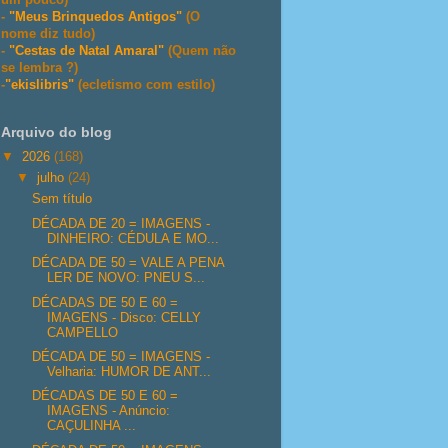
-
"Meus Brinquedos Antigos"
(O
nome diz tudo)
-
"Cestas de Natal Amaral"
(Quem não
se lembra ?)
-
"ekislibris"
(ecletismo com estilo)
Arquivo do blog
▼
2026
(168)
▼
julho
(24)
Sem título
DÉCADA DE 20 = IMAGENS -
DINHEIRO: CÉDULA E MO...
DÉCADA DE 50 = VALE A PENA
LER DE NOVO: PNEU S...
DÉCADAS DE 50 E 60 =
IMAGENS - Disco: CELLY
CAMPELLO
DÉCADA DE 50 = IMAGENS -
Velharia: HUMOR DE ANT...
DÉCADAS DE 50 E 60 =
IMAGENS - Anúncio:
CAÇULINHA ...