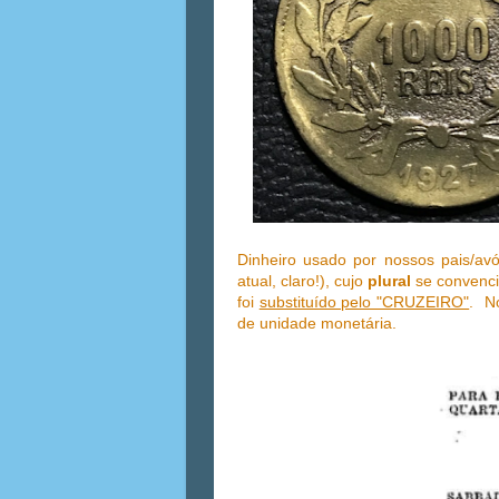
Dinheiro usado por nossos pais/avó
atual, claro!), cujo
plural
se convenc
foi
substituído pelo "CRUZEIRO"
. N
de unidade monetária.