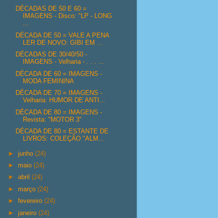
DÉCADAS DE 50 E 60 =
IMAGENS - Disco: "LP - LONG
...
DÉCADA DE 50 = VALE A PENA
LER DE NOVO: GIBI EM ...
DÉCADAS DE 30/40/50 -
IMAGENS - Velharia - . . . ...
DÉCADA DE 60 = IMAGENS -
MODA FEMININA
DÉCADA DE 70 = IMAGENS -
Velharia: HUMOR DE ANTI...
DÉCADA DE 80 = IMAGENS -
Revista: "MOTOR 3"
DÉCADA DE 80 = ESTANTE DE
LIVROS: COLEÇÃO "ALM...
►
junho
(24)
►
maio
(24)
►
abril
(24)
►
março
(24)
►
fevereiro
(24)
►
janeiro
(24)