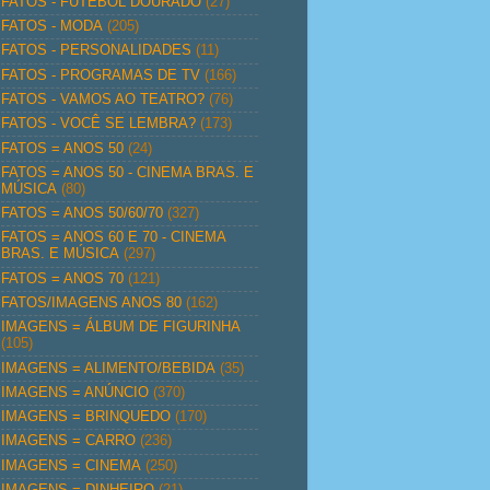
FATOS - FUTEBOL DOURADO
(27)
FATOS - MODA
(205)
FATOS - PERSONALIDADES
(11)
FATOS - PROGRAMAS DE TV
(166)
FATOS - VAMOS AO TEATRO?
(76)
FATOS - VOCÊ SE LEMBRA?
(173)
FATOS = ANOS 50
(24)
FATOS = ANOS 50 - CINEMA BRAS. E
MÚSICA
(80)
FATOS = ANOS 50/60/70
(327)
FATOS = ANOS 60 E 70 - CINEMA
BRAS. E MÚSICA
(297)
FATOS = ANOS 70
(121)
FATOS/IMAGENS ANOS 80
(162)
IMAGENS = ÁLBUM DE FIGURINHA
(105)
IMAGENS = ALIMENTO/BEBIDA
(35)
IMAGENS = ANÚNCIO
(370)
IMAGENS = BRINQUEDO
(170)
IMAGENS = CARRO
(236)
IMAGENS = CINEMA
(250)
IMAGENS = DINHEIRO
(21)