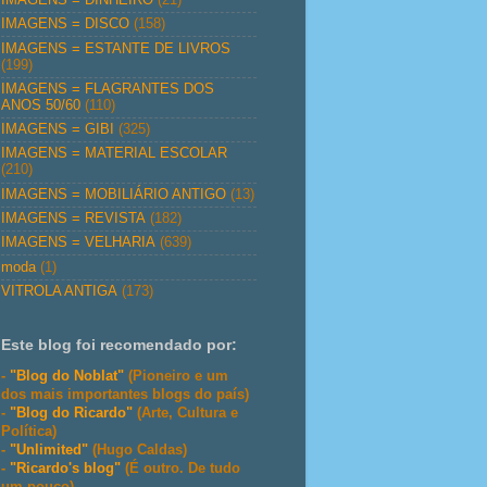
IMAGENS = DISCO
(158)
IMAGENS = ESTANTE DE LIVROS
(199)
IMAGENS = FLAGRANTES DOS
ANOS 50/60
(110)
IMAGENS = GIBI
(325)
IMAGENS = MATERIAL ESCOLAR
(210)
IMAGENS = MOBILIÁRIO ANTIGO
(13)
IMAGENS = REVISTA
(182)
IMAGENS = VELHARIA
(639)
moda
(1)
VITROLA ANTIGA
(173)
Este blog foi recomendado por:
-
"Blog do Noblat"
(Pioneiro e um
dos mais importantes blogs do país)
-
"Blog do Ricardo"
(Arte, Cultura e
Política)
-
"Unlimited"
(Hugo Caldas)
-
"Ricardo's blog"
(É outro. De tudo
um pouco)