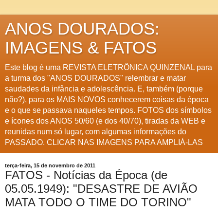
ANOS DOURADOS:
IMAGENS & FATOS
Este blog é uma REVISTA ELETRÔNICA QUINZENAL para
a turma dos "ANOS DOURADOS" relembrar e matar
saudades da infância e adolescência. E, também (porque
não?), para os MAIS NOVOS conhecerem coisas da época
e o que se passava naqueles tempos. FOTOS dos símbolos
e ícones dos ANOS 50/60 (e dos 40/70), tiradas da WEB e
reunidas num só lugar, com algumas informações do
PASSADO. CLICAR NAS IMAGENS PARA AMPLIÁ-LAS
terça-feira, 15 de novembro de 2011
FATOS - Notícias da Época (de
05.05.1949): "DESASTRE DE AVIÃO
MATA TODO O TIME DO TORINO"