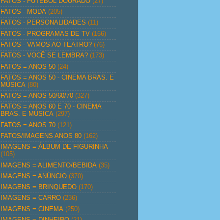
FATOS - FUTEBOL DOURADO
(27)
FATOS - MODA
(205)
FATOS - PERSONALIDADES
(11)
FATOS - PROGRAMAS DE TV
(166)
FATOS - VAMOS AO TEATRO?
(76)
FATOS - VOCÊ SE LEMBRA?
(173)
FATOS = ANOS 50
(24)
FATOS = ANOS 50 - CINEMA BRAS. E
MÚSICA
(80)
FATOS = ANOS 50/60/70
(327)
FATOS = ANOS 60 E 70 - CINEMA
BRAS. E MÚSICA
(297)
FATOS = ANOS 70
(121)
FATOS/IMAGENS ANOS 80
(162)
IMAGENS = ÁLBUM DE FIGURINHA
(105)
IMAGENS = ALIMENTO/BEBIDA
(35)
IMAGENS = ANÚNCIO
(370)
IMAGENS = BRINQUEDO
(170)
IMAGENS = CARRO
(236)
IMAGENS = CINEMA
(250)
IMAGENS = DINHEIRO
(21)