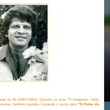
da de 60 (1967/1969). Quando os anos 70 chegaram, Hélio
eirantes, também paulista, trocando o nome para
"O Poder da