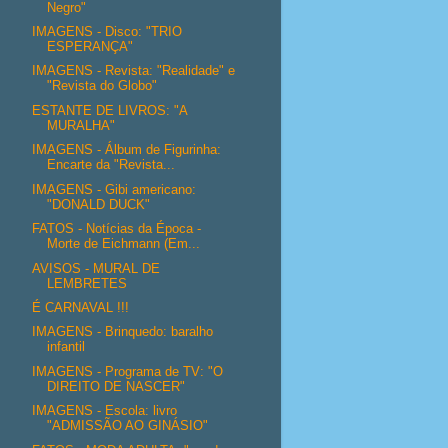
Negro"
IMAGENS - Disco: "TRIO
ESPERANÇA"
IMAGENS - Revista: "Realidade" e
"Revista do Globo"
ESTANTE DE LIVROS: "A
MURALHA"
IMAGENS - Álbum de Figurinha:
Encarte da "Revista...
IMAGENS - Gibi americano:
"DONALD DUCK"
FATOS - Notícias da Época -
Morte de Eichmann (Em...
AVISOS - MURAL DE
LEMBRETES
É CARNAVAL !!!
IMAGENS - Brinquedo: baralho
infantil
IMAGENS - Programa de TV: "O
DIREITO DE NASCER"
IMAGENS - Escola: livro
"ADMISSÃO AO GINÁSIO"