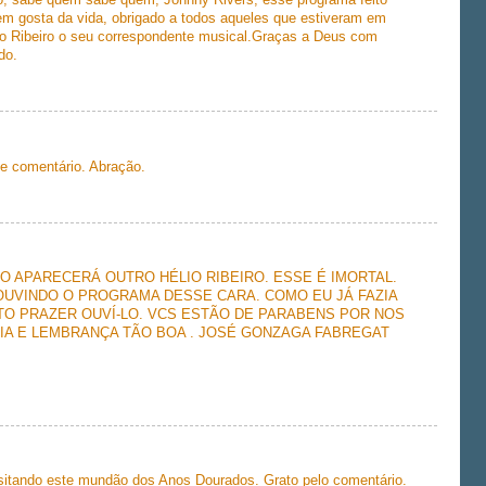
, sabe quem sabe quem, Jonnhy Rivers, esse programa feito
em gosta da vida, obrigado a todos aqueles que estiveram em
o Ribeiro o seu correspondente musical.Graças a Deus com
do.
 e comentário. Abração.
O APARECERÁ OUTRO HÉLIO RIBEIRO. ESSE É IMORTAL.
E OUVINDO O PROGRAMA DESSE CARA. COMO EU JÁ FAZIA
UITO PRAZER OUVÍ-LO. VCS ESTÃO DE PARABENS POR NOS
IA E LEMBRANÇA TÃO BOA . JOSÉ GONZAGA FABREGAT
isitando este mundão dos Anos Dourados. Grato pelo comentário.