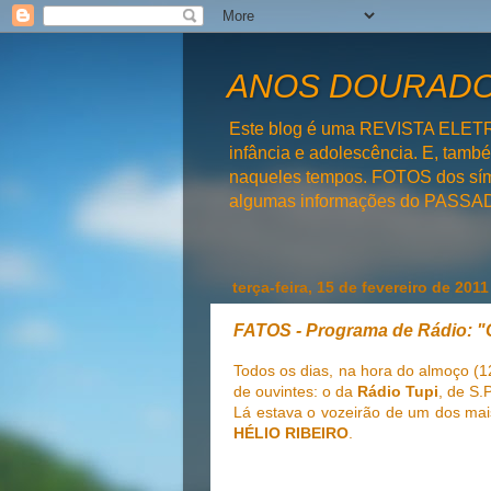
ANOS DOURADOS
Este blog é uma REVISTA ELET
infância e adolescência. E, tam
naqueles tempos. FOTOS dos símb
algumas informações do PAS
terça-feira, 15 de fevereiro de 2011
FATOS - Programa de Rádio: "
Todos os dias, na hora do almoço (12
de ouvintes: o da
Rádio Tupi
, de S.
Lá estava o vozeirão de um dos mais
HÉLIO RIBEIRO
.