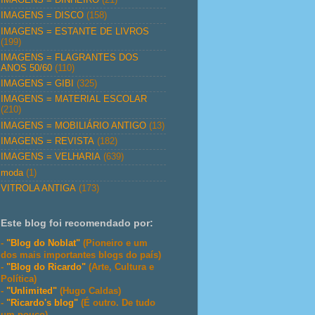
IMAGENS = DISCO
(158)
IMAGENS = ESTANTE DE LIVROS
(199)
IMAGENS = FLAGRANTES DOS
ANOS 50/60
(110)
IMAGENS = GIBI
(325)
IMAGENS = MATERIAL ESCOLAR
(210)
IMAGENS = MOBILIÁRIO ANTIGO
(13)
IMAGENS = REVISTA
(182)
IMAGENS = VELHARIA
(639)
moda
(1)
VITROLA ANTIGA
(173)
Este blog foi recomendado por:
-
"Blog do Noblat"
(Pioneiro e um
dos mais importantes blogs do país)
-
"Blog do Ricardo"
(Arte, Cultura e
Política)
-
"Unlimited"
(Hugo Caldas)
-
"Ricardo's blog"
(É outro. De tudo
um pouco)