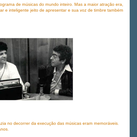
ograma de músicas do mundo inteiro. Mas a maior atração era,
r e inteligente jeito de apresentar e sua voz de timbre também
fazia no decorrer da execução das músicas eram memoráveis.
anos.