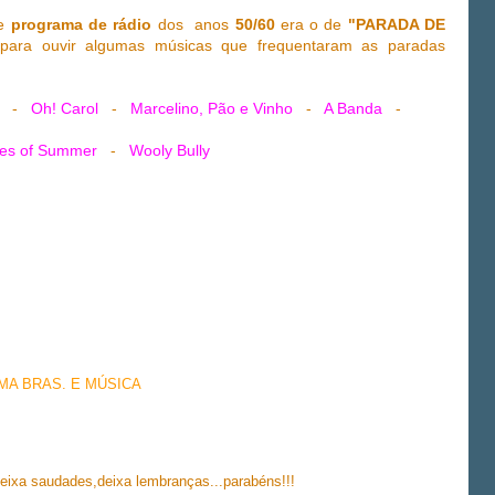
de
programa de rádio
dos anos
50/60
era o de
"PARADA DE
ara ouvir algumas músicas que frequentaram as paradas
-
Oh! Carol
-
Marcelino, Pão e Vinho
-
A Banda
-
es of Summer
-
Wooly Bully
EMA BRAS. E MÚSICA
eixa saudades,deixa lembranças...parabéns!!!