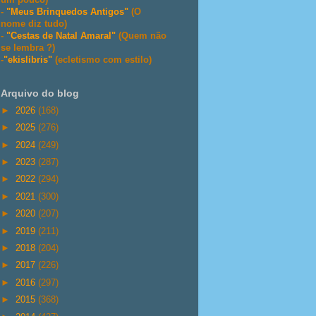
-
"Meus Brinquedos Antigos"
(O
nome diz tudo)
-
"Cestas de Natal Amaral"
(Quem não
se lembra ?)
-
"ekislibris"
(ecletismo com estilo)
Arquivo do blog
►
2026
(168)
►
2025
(276)
►
2024
(249)
►
2023
(287)
►
2022
(294)
►
2021
(300)
►
2020
(207)
►
2019
(211)
►
2018
(204)
►
2017
(226)
►
2016
(297)
►
2015
(368)