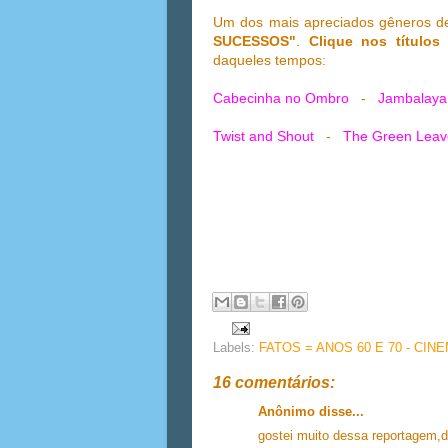
Um dos mais apreciados gêneros 
SUCESSOS"
.
Clique nos títulos
p
daqueles tempos:
Cabecinha no Ombro
-
Jambalaya
Twist and Shout
-
The Green Leav
Labels:
FATOS = ANOS 60 E 70 - CIN
16 comentários:
Anônimo disse...
gostei muito dessa reportagem,d