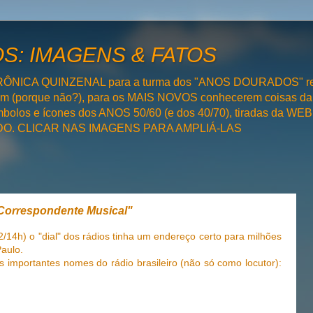
: IMAGENS & FATOS
RÔNICA QUINZENAL para a turma dos "ANOS DOURADOS" rel
bém (porque não?), para os MAIS NOVOS conhecerem coisas da
olos e ícones dos ANOS 50/60 (e dos 40/70), tiradas da WEB 
SADO. CLICAR NAS IMAGENS PARA AMPLIÁ-LAS
Correspondente Musical"
/14h) o "dial" dos rádios tinha um endereço certo para milhões
Paulo.
 importantes nomes do rádio brasileiro (não só como locutor):