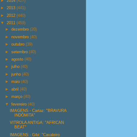
►
2014
(427)
►
2013
(441)
►
2012
(440)
▼
2011
(459)
►
dezembro
(20)
►
novembro
(40)
►
outubro
(39)
►
setembro
(40)
►
agosto
(40)
►
julho
(40)
►
junho
(40)
►
maio
(40)
►
abril
(40)
►
março
(40)
▼
fevereiro
(40)
IMAGENS - Cartaz: "BRAVURA
INDÔMITA"
VITROLA ANTIGA: "AFRICAN
BEAT"
IMAGENS - Gibi: "Cavaleiro