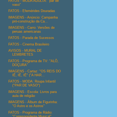
FATOS - MODA ADULTA: "par de
vaso"
FATOS - Efemérides Douradas
IMAGENS - Anúncio: Campanha
pró-construção da Ca...
IMAGENS - Carro: Versões de
peruas americanas
FATOS - Parada de Sucessos
FATOS - Cinema Brasileiro
AVISOS - MURAL DE
LEMBRETES
FATOS - Programa de TV: "ALÔ,
DOÇURA"
IMAGENS - Cartaz: "OS REIS DO
IÊ, IÊ, IÊ" ("A HAR...
FATOS - MODA: Roupa Infantil
("PAR DE VASO")
IMAGENS - Escola: Livros para
aula de religião
IMAGENS - Álbum de Figurinha:
"O Astro e os Astros"
FATOS - Programa de Rádio:
"Correspondente Musical"