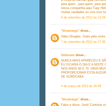
a moça do karman guia vermelho
para quem , para quem, para qu
nossa companhia,aqui Tupy Heli
muitas saudades eu vive isso tu
6 de setembro de 2012 às 13:29
"blcamargo"
disse...
Valeu Douglas. Grato pela visita
7 de setembro de 2012 às 17:00
Unknown
disse...
NUNCA MAIS APARECEU E NÃ
EU FICARIA O DIA E A NOIT
NOS ANOS 60 E 70. DAVA M
PROPORCIONAR ESTA ALEGR
DE SOROCABA
4 de março de 2013 às 16:49
"blcamargo"
disse...
Falou e disse, José! Continue v