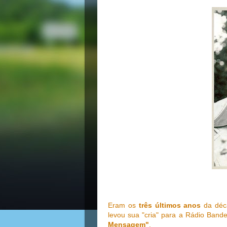
Eram os
três últimos anos
da déca
levou sua "cria" para a Rádio Band
Mensagem"
.