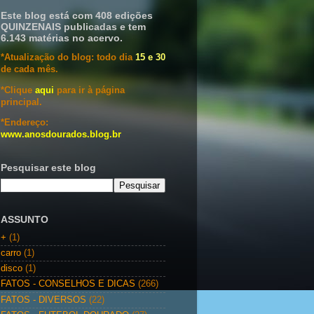
Este blog está com 408 edições
QUINZENAIS publicadas e tem
6.143 matérias no acervo.
*Atualização do blog: todo dia
15 e 30
de cada mês.
*Clique
aqui
para ir à página
principal.
*Endereço:
www.anosdourados.blog.br
Pesquisar este blog
ASSUNTO
+
(1)
carro
(1)
disco
(1)
FATOS - CONSELHOS E DICAS
(266)
FATOS - DIVERSOS
(22)