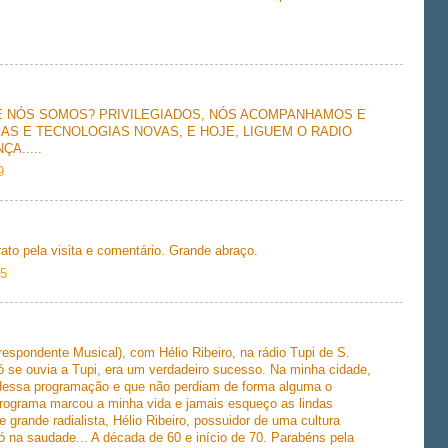
 NÓS SOMOS? PRIVILEGIADOS, NÓS ACOMPANHAMOS E
AS E TECNOLOGIAS NOVAS, E HOJE, LIGUEM O RADIO
A.....
9
ato pela visita e comentário. Grande abraço.
35
espondente Musical), com Hélio Ribeiro, na rádio Tupi de S.
 se ouvia a Tupi, era um verdadeiro sucesso. Na minha cidade,
 dessa programação e que não perdiam de forma alguma o
rograma marcou a minha vida e jamais esqueço as lindas
grande radialista, Hélio Ribeiro, possuidor de uma cultura
ó na saudade... A década de 60 e início de 70. Parabéns pela