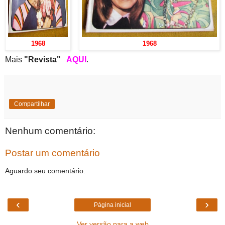
1968
1968
Mais
"Revista"
AQUI
.
Compartilhar
Nenhum comentário:
Postar um comentário
Aguardo seu comentário.
‹
›
Página inicial
Ver versão para a web