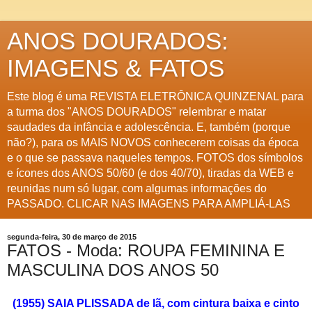
ANOS DOURADOS:
IMAGENS & FATOS
Este blog é uma REVISTA ELETRÔNICA QUINZENAL para
a turma dos "ANOS DOURADOS" relembrar e matar
saudades da infância e adolescência. E, também (porque
não?), para os MAIS NOVOS conhecerem coisas da época
e o que se passava naqueles tempos. FOTOS dos símbolos
e ícones dos ANOS 50/60 (e dos 40/70), tiradas da WEB e
reunidas num só lugar, com algumas informações do
PASSADO. CLICAR NAS IMAGENS PARA AMPLIÁ-LAS
segunda-feira, 30 de março de 2015
FATOS - Moda: ROUPA FEMININA E
MASCULINA DOS ANOS 50
(1955) SAIA PLISSADA de lã, com cintura baixa e cinto