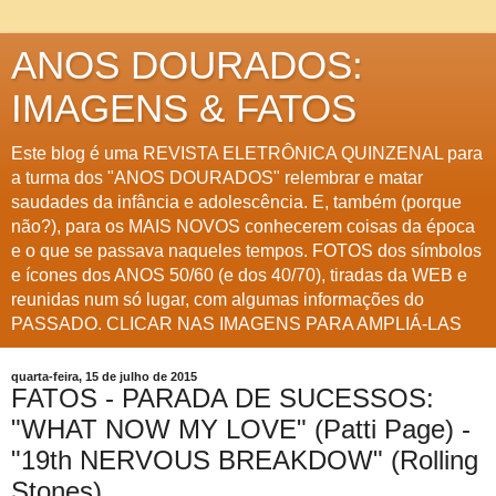
ANOS DOURADOS:
IMAGENS & FATOS
Este blog é uma REVISTA ELETRÔNICA QUINZENAL para
a turma dos "ANOS DOURADOS" relembrar e matar
saudades da infância e adolescência. E, também (porque
não?), para os MAIS NOVOS conhecerem coisas da época
e o que se passava naqueles tempos. FOTOS dos símbolos
e ícones dos ANOS 50/60 (e dos 40/70), tiradas da WEB e
reunidas num só lugar, com algumas informações do
PASSADO. CLICAR NAS IMAGENS PARA AMPLIÁ-LAS
quarta-feira, 15 de julho de 2015
FATOS - PARADA DE SUCESSOS:
"WHAT NOW MY LOVE" (Patti Page) -
"19th NERVOUS BREAKDOW" (Rolling
Stones)