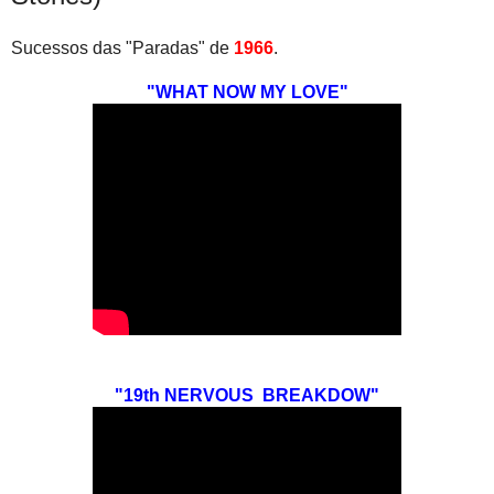
Sucessos das "Paradas" de
1966
.
"WHAT NOW MY LOVE"
"19th NERVOUS BREAKDOW"