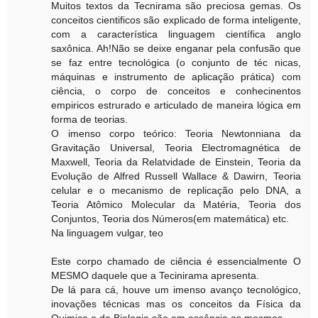
Muitos textos da Tecnirama são preciosa gemas. Os
conceitos cientificos são explicado de forma inteligente,
com a característica linguagem científica anglo
saxônica. Ah!Não se deixe enganar pela confusão que
se faz entre tecnológica (o conjunto de téc nicas,
máquinas e instrumento de aplicação prática) com
ciência, o corpo de conceitos e conhecinentos
empiricos estrurado e articulado de maneira lógica em
forma de teorias.
O imenso corpo teórico: Teoria Newtonniana da
Gravitação Universal, Teoria Electromagnética de
Maxwell, Teoria da Relatvidade de Einstein, Teoria da
Evolução de Alfred Russell Wallace & Dawirn, Teoria
celular e o mecanismo de replicação pelo DNA, a
Teoria Atômico Molecular da Matéria, Teoria dos
Conjuntos, Teoria dos Números(em matemática) etc.
Na linguagem vulgar, teo
Este corpo chamado de ciência é essencialmente O
MESMO daquele que a Tecinirama apresenta.
De lá para cá, houve um imenso avanço tecnológico,
inovações técnicas mas os conceitos da Física da
Quimica e da Biologia são em essência os mesmos.