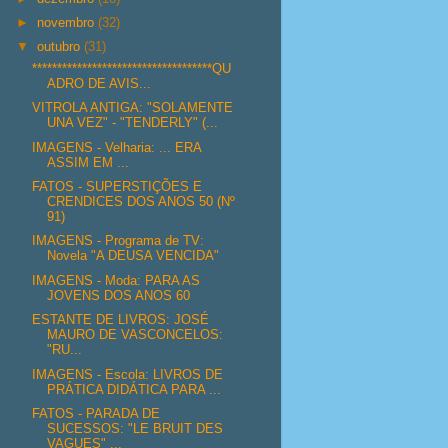
►
novembro
(32)
▼
outubro
(31)
************************************QU
ADRO DE AVIS...
VITROLA ANTIGA: "SOLAMENTE
UNA VEZ" - "TENDERLY" (...
IMAGENS - Velharia: ... ERA
ASSIM EM ...
FATOS - SUPERSTIÇÕES E
CRENDICES DOS ANOS 50 (Nº
91)
IMAGENS - Programa de TV:
Novela "A DEUSA VENCIDA"
IMAGENS - Moda: PARA AS
JOVENS DOS ANOS 60
ESTANTE DE LIVROS: JOSÉ
MAURO DE VASCONCELOS:
"RU...
IMAGENS - Escola: LIVROS DE
PRÁTICA DIDÁTICA PARA ...
FATOS - PARADA DE
SUCESSOS: "LE BRUIT DES
VAGUES" ...