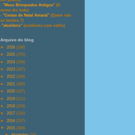
-
"Meus Brinquedos Antigos"
(O
nome diz tudo)
-
"Cestas de Natal Amaral"
(Quem não
se lembra ?)
-
"ekislibris"
(ecletismo com estilo)
Arquivo do blog
►
2026
(168)
►
2025
(276)
►
2024
(249)
►
2023
(287)
►
2022
(294)
►
2021
(300)
►
2020
(207)
►
2019
(211)
►
2018
(204)
►
2017
(226)
►
2016
(297)
▼
2015
(368)
►
dezembro
(16)