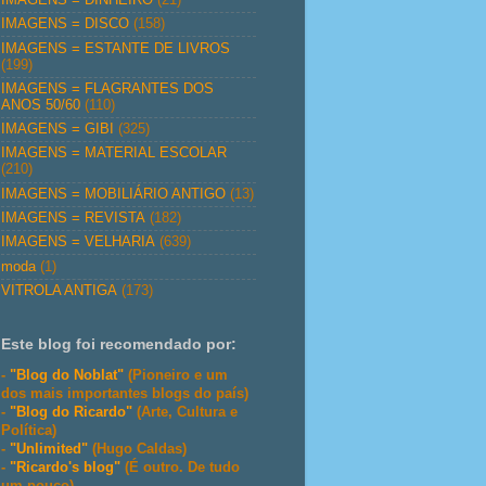
IMAGENS = DISCO
(158)
IMAGENS = ESTANTE DE LIVROS
(199)
IMAGENS = FLAGRANTES DOS
ANOS 50/60
(110)
IMAGENS = GIBI
(325)
IMAGENS = MATERIAL ESCOLAR
(210)
IMAGENS = MOBILIÁRIO ANTIGO
(13)
IMAGENS = REVISTA
(182)
IMAGENS = VELHARIA
(639)
moda
(1)
VITROLA ANTIGA
(173)
Este blog foi recomendado por:
-
"Blog do Noblat"
(Pioneiro e um
dos mais importantes blogs do país)
-
"Blog do Ricardo"
(Arte, Cultura e
Política)
-
"Unlimited"
(Hugo Caldas)
-
"Ricardo's blog"
(É outro. De tudo
um pouco)