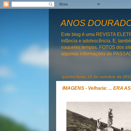
ANOS DOURADOS
Este blog é uma REVISTA ELET
infância e adolescência. E, tam
naqueles tempos. FOTOS dos símb
algumas informações do PAS
quinta-feira, 15 de outubro de 201
IMAGENS - Velharia: ... ERA AS