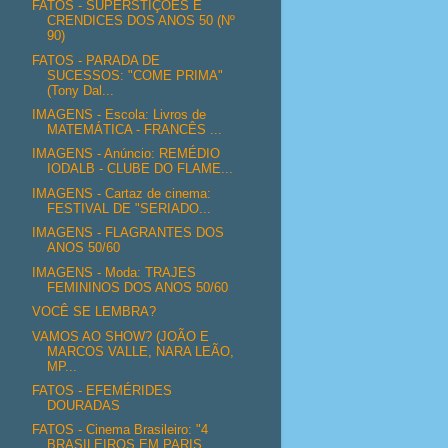
FATOS - SUPERSTIÇÕES E
CRENDICES DOS ANOS 50 (Nº
90)
FATOS - PARADA DE
SUCESSOS: "COME PRIMA"
(Tony Dal...
IMAGENS - Escola: Livros de
MATEMÁTICA - FRANCÊS ...
IMAGENS - Anúncio: REMÉDIO
IODALB - CLUBE DO FLAME...
IMAGENS - Cartaz de cinema:
FESTIVAL DE "SERIADO...
IMAGENS - FLAGRANTES DOS
ANOS 50/60
IMAGENS - Moda: TRAJES
FEMININOS DOS ANOS 50/60
VOCÊ SE LEMBRA?
VAMOS AO SHOW? (JOÃO E
MARCOS VALLE, NARA LEÃO,
MP...
FATOS - EFEMÉRIDES
DOURADAS
FATOS - Cinema Brasileiro: "4
BRASILEIROS EM PARIS...