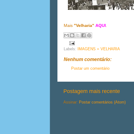
Mais
"Velharia"
AQUI
.
Labels:
IMAGENS = VELHARIA
Nenhum comentário:
Postar um comentário
Postagem mais recente
Assinar:
Postar comentários (Atom)