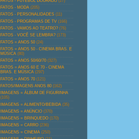
FATOS - FUTEBOL DOURADO
(27)
FATOS - MODA
(205)
FATOS - PERSONALIDADES
(11)
FATOS - PROGRAMAS DE TV
(166)
FATOS - VAMOS AO TEATRO?
(76)
FATOS - VOCÊ SE LEMBRA?
(173)
FATOS = ANOS 50
(24)
FATOS = ANOS 50 - CINEMA BRAS. E
MÚSICA
(80)
FATOS = ANOS 50/60/70
(327)
FATOS = ANOS 60 E 70 - CINEMA
BRAS. E MÚSICA
(297)
FATOS = ANOS 70
(121)
FATOS/IMAGENS ANOS 80
(162)
IMAGENS = ÁLBUM DE FIGURINHA
(105)
IMAGENS = ALIMENTO/BEBIDA
(35)
IMAGENS = ANÚNCIO
(370)
IMAGENS = BRINQUEDO
(170)
IMAGENS = CARRO
(236)
IMAGENS = CINEMA
(250)
IMAGENS = DINHEIRO
(21)