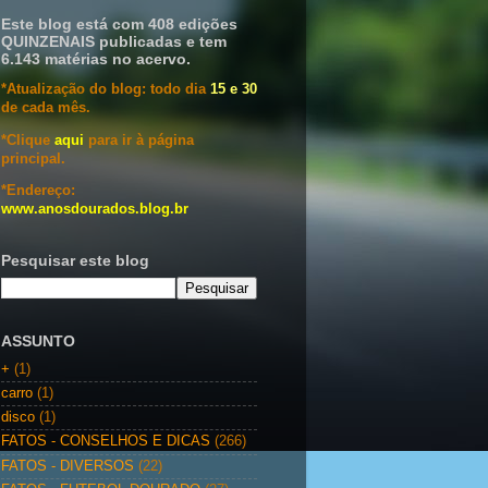
Este blog está com 408 edições
QUINZENAIS publicadas e tem
6.143 matérias no acervo.
*Atualização do blog: todo dia
15 e 30
de cada mês.
*Clique
aqui
para ir à página
principal.
*Endereço:
www.anosdourados.blog.br
Pesquisar este blog
ASSUNTO
+
(1)
carro
(1)
disco
(1)
FATOS - CONSELHOS E DICAS
(266)
FATOS - DIVERSOS
(22)