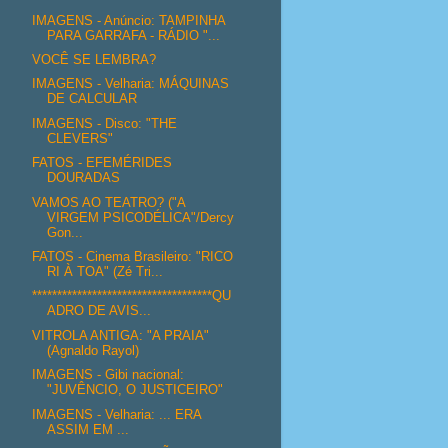
IMAGENS - Anúncio: TAMPINHA
PARA GARRAFA - RÁDIO "...
VOCÊ SE LEMBRA?
IMAGENS - Velharia: MÁQUINAS
DE CALCULAR
IMAGENS - Disco: "THE
CLEVERS"
FATOS - EFEMÉRIDES
DOURADAS
VAMOS AO TEATRO? ("A
VIRGEM PSICODÉLICA"/Dercy
Gon...
FATOS - Cinema Brasileiro: "RICO
RI À TOA" (Zé Tri...
************************************QU
ADRO DE AVIS...
VITROLA ANTIGA: "A PRAIA"
(Agnaldo Rayol)
IMAGENS - Gibi nacional:
"JUVÊNCIO, O JUSTICEIRO"
IMAGENS - Velharia: ... ERA
ASSIM EM ...