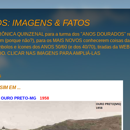
: IMAGENS & FATOS
RÔNICA QUINZENAL para a turma dos "ANOS DOURADOS" rel
bém (porque não?), para os MAIS NOVOS conhecerem coisas da
olos e ícones dos ANOS 50/60 (e dos 40/70), tiradas da WEB 
SADO. CLICAR NAS IMAGENS PARA AMPLIÁ-LAS
5
SIM EM ...
OURO PRETO-MG
1958