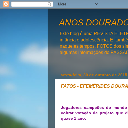
ANOS DOURADOS
Este blog é uma REVISTA ELET
infância e adolescência. E, tam
naqueles tempos. FOTOS dos símb
algumas informações do PAS
sexta-feira, 30 de outubro de 2015
FATOS - EFEMÉRIDES DOUR
Jogadores campeões do mundo 
cobrar votação de projeto que 
quase 1 ano.