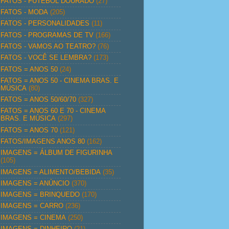
FATOS - FUTEBOL DOURADO
(27)
FATOS - MODA
(205)
FATOS - PERSONALIDADES
(11)
FATOS - PROGRAMAS DE TV
(166)
FATOS - VAMOS AO TEATRO?
(76)
FATOS - VOCÊ SE LEMBRA?
(173)
FATOS = ANOS 50
(24)
FATOS = ANOS 50 - CINEMA BRAS. E
MÚSICA
(80)
FATOS = ANOS 50/60/70
(327)
FATOS = ANOS 60 E 70 - CINEMA
BRAS. E MÚSICA
(297)
FATOS = ANOS 70
(121)
FATOS/IMAGENS ANOS 80
(162)
IMAGENS = ÁLBUM DE FIGURINHA
(105)
IMAGENS = ALIMENTO/BEBIDA
(35)
IMAGENS = ANÚNCIO
(370)
IMAGENS = BRINQUEDO
(170)
IMAGENS = CARRO
(236)
IMAGENS = CINEMA
(250)
IMAGENS = DINHEIRO
(21)