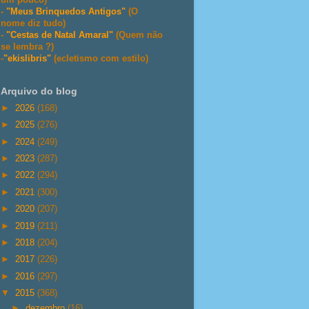
-
"Meus Brinquedos Antigos"
(O
nome diz tudo)
-
"Cestas de Natal Amaral"
(Quem não
se lembra ?)
-
"ekislibris"
(ecletismo com estilo)
Arquivo do blog
►
2026
(168)
►
2025
(276)
►
2024
(249)
►
2023
(287)
►
2022
(294)
►
2021
(300)
►
2020
(207)
►
2019
(211)
►
2018
(204)
►
2017
(226)
►
2016
(297)
▼
2015
(368)
►
dezembro
(16)