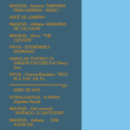
IMAGENS - Anúncio: TAMPINHA
PARA GARRAFA - RÁDIO "...
VOCÊ SE LEMBRA?
IMAGENS - Velharia: MÁQUINAS
DE CALCULAR
IMAGENS - Disco: "THE
CLEVERS"
FATOS - EFEMÉRIDES
DOURADAS
VAMOS AO TEATRO? ("A
VIRGEM PSICODÉLICA"/Dercy
Gon...
FATOS - Cinema Brasileiro: "RICO
RI À TOA" (Zé Tri...
************************************QU
ADRO DE AVIS...
VITROLA ANTIGA: "A PRAIA"
(Agnaldo Rayol)
IMAGENS - Gibi nacional:
"JUVÊNCIO, O JUSTICEIRO"
IMAGENS - Velharia: ... ERA
ASSIM EM ...