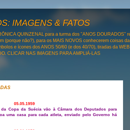
: IMAGENS & FATOS
RÔNICA QUINZENAL para a turma dos "ANOS DOURADOS" rel
bém (porque não?), para os MAIS NOVOS conhecerem coisas da
olos e ícones dos ANOS 50/60 (e dos 40/70), tiradas da WEB 
SADO. CLICAR NAS IMAGENS PARA AMPLIÁ-LAS
ADAS
05.05.1959
da Copa da Suécia vão à Câmara dos Deputados para
doa uma casa para cada atleta, enviado pelo Governo há