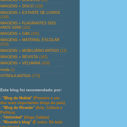
IMAGENS = DISCO
(158)
IMAGENS = ESTANTE DE LIVROS
(199)
IMAGENS = FLAGRANTES DOS
ANOS 50/60
(110)
IMAGENS = GIBI
(325)
IMAGENS = MATERIAL ESCOLAR
(210)
IMAGENS = MOBILIÁRIO ANTIGO
(13)
IMAGENS = REVISTA
(182)
IMAGENS = VELHARIA
(639)
moda
(1)
VITROLA ANTIGA
(173)
Este blog foi recomendado por:
-
"Blog do Noblat"
(Pioneiro e um
dos mais importantes blogs do país)
-
"Blog do Ricardo"
(Arte, Cultura e
Política)
-
"Unlimited"
(Hugo Caldas)
-
"Ricardo's blog"
(É outro. De tudo
um pouco)