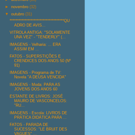
►
novembro
(32)
▼
outubro
(31)
************************************QU
ADRO DE AVIS...
VITROLA ANTIGA: "SOLAMENTE
UNA VEZ" - "TENDERLY" (...
IMAGENS - Velharia: ... ERA
ASSIM EM ...
FATOS - SUPERSTIÇÕES E
CRENDICES DOS ANOS 50 (Nº
91)
IMAGENS - Programa de TV:
Novela "A DEUSA VENCIDA"
IMAGENS - Moda: PARA AS
JOVENS DOS ANOS 60
ESTANTE DE LIVROS: JOSÉ
MAURO DE VASCONCELOS:
"RU...
IMAGENS - Escola: LIVROS DE
PRÁTICA DIDÁTICA PARA ...
FATOS - PARADA DE
SUCESSOS: "LE BRUIT DES
VAGUES" ...