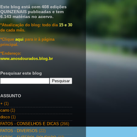
Este blog está com 408 edições
QUINZENAIS publicadas e tem
6.143 matérias no acervo.
*Atualização do blog: todo dia
15 e 30
de cada mês.
*Clique
aqui
para ir à página
principal.
*Endereço:
www.anosdourados.blog.br
Pesquisar este blog
ASSUNTO
+
(1)
carro
(1)
disco
(1)
FATOS - CONSELHOS E DICAS
(266)
FATOS - DIVERSOS
(22)