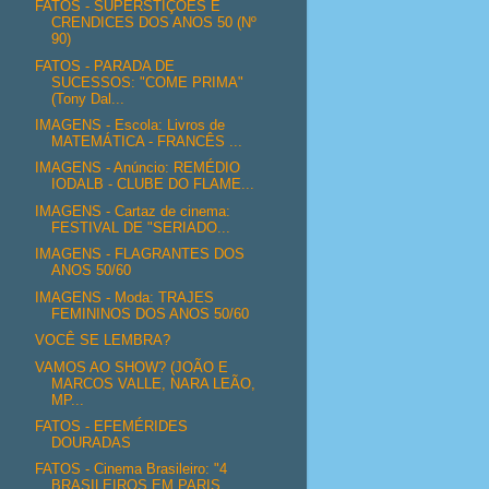
FATOS - SUPERSTIÇÕES E
CRENDICES DOS ANOS 50 (Nº
90)
FATOS - PARADA DE
SUCESSOS: "COME PRIMA"
(Tony Dal...
IMAGENS - Escola: Livros de
MATEMÁTICA - FRANCÊS ...
IMAGENS - Anúncio: REMÉDIO
IODALB - CLUBE DO FLAME...
IMAGENS - Cartaz de cinema:
FESTIVAL DE "SERIADO...
IMAGENS - FLAGRANTES DOS
ANOS 50/60
IMAGENS - Moda: TRAJES
FEMININOS DOS ANOS 50/60
VOCÊ SE LEMBRA?
VAMOS AO SHOW? (JOÃO E
MARCOS VALLE, NARA LEÃO,
MP...
FATOS - EFEMÉRIDES
DOURADAS
FATOS - Cinema Brasileiro: "4
BRASILEIROS EM PARIS...