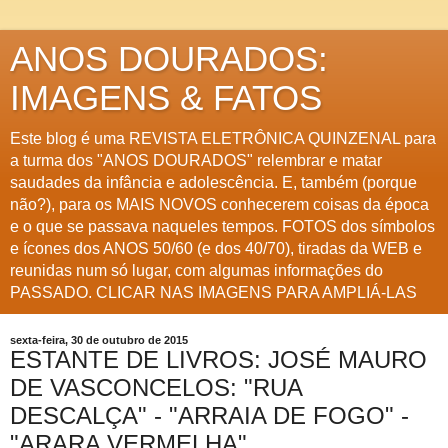
ANOS DOURADOS:
IMAGENS & FATOS
Este blog é uma REVISTA ELETRÔNICA QUINZENAL para
a turma dos "ANOS DOURADOS" relembrar e matar
saudades da infância e adolescência. E, também (porque
não?), para os MAIS NOVOS conhecerem coisas da época
e o que se passava naqueles tempos. FOTOS dos símbolos
e ícones dos ANOS 50/60 (e dos 40/70), tiradas da WEB e
reunidas num só lugar, com algumas informações do
PASSADO. CLICAR NAS IMAGENS PARA AMPLIÁ-LAS
sexta-feira, 30 de outubro de 2015
ESTANTE DE LIVROS: JOSÉ MAURO
DE VASCONCELOS: "RUA
DESCALÇA" - "ARRAIA DE FOGO" -
"ARARA VERMELHA"