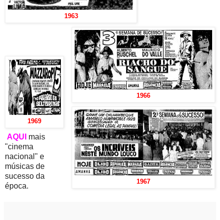
1963
1966
1969
AQUI
mais
"cinema
nacional" e
músicas de
sucesso da
1967
época.