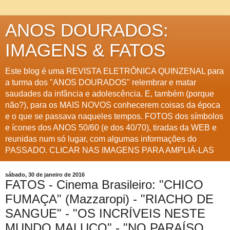
ANOS DOURADOS:
IMAGENS & FATOS
Este blog é uma REVISTA ELETRÔNICA QUINZENAL para
a turma dos "ANOS DOURADOS" relembrar e matar
saudades da infância e adolescência. E, também (porque
não?), para os MAIS NOVOS conhecerem coisas da época
e o que se passava naqueles tempos. FOTOS dos símbolos
e ícones dos ANOS 50/60 (e dos 40/70), tiradas da WEB e
reunidas num só lugar, com algumas informações do
PASSADO. CLICAR NAS IMAGENS PARA AMPLIÁ-LAS
sábado, 30 de janeiro de 2016
FATOS - Cinema Brasileiro: "CHICO
FUMAÇA" (Mazzaropi) - "RIACHO DE
SANGUE" - "OS INCRÍVEIS NESTE
MUNDO MALUCO" - "NO PARAÍSO