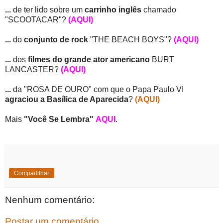
...
de ter lido sobre um
carrinho inglês
chamado
"SCOOTACAR"?
(AQUI)
...
do
conjunto de rock
"THE BEACH BOYS"?
(AQUI)
...
dos
filmes do grande ator americano
BURT
LANCASTER?
(AQUI)
...
da "ROSA DE OURO" com que o Papa Paulo VI
agraciou a Basílica de Aparecida
?
(AQUI)
Mais
"Você Se Lembra"
AQUI
.
Compartilhar
Nenhum comentário:
Postar um comentário