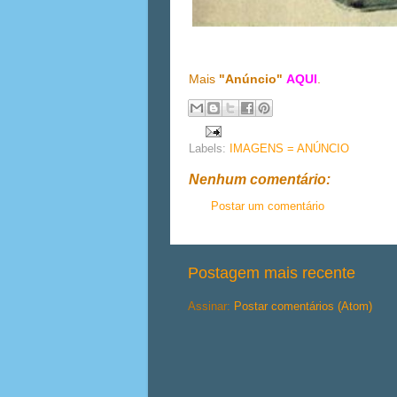
Mais
"Anúncio"
AQUI
.
Labels:
IMAGENS = ANÚNCIO
Nenhum comentário:
Postar um comentário
Postagem mais recente
Assinar:
Postar comentários (Atom)