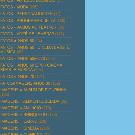
FATOS - FUTEBOL DOURADO
(27)
FATOS - MODA
(205)
FATOS - PERSONALIDADES
(11)
FATOS - PROGRAMAS DE TV
(166)
FATOS - VAMOS AO TEATRO?
(76)
FATOS - VOCÊ SE LEMBRA?
(173)
FATOS = ANOS 50
(24)
FATOS = ANOS 50 - CINEMA BRAS. E
MÚSICA
(80)
FATOS = ANOS 50/60/70
(327)
FATOS = ANOS 60 E 70 - CINEMA
BRAS. E MÚSICA
(297)
FATOS = ANOS 70
(121)
FATOS/IMAGENS ANOS 80
(162)
IMAGENS = ÁLBUM DE FIGURINHA
(105)
IMAGENS = ALIMENTO/BEBIDA
(35)
IMAGENS = ANÚNCIO
(370)
IMAGENS = BRINQUEDO
(170)
IMAGENS = CARRO
(236)
IMAGENS = CINEMA
(250)
IMAGENS = DINHEIRO
(21)