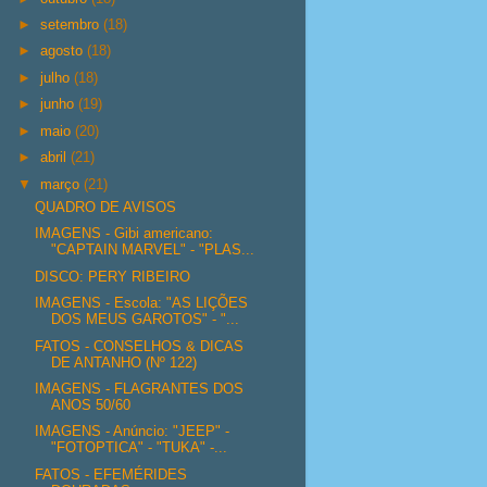
►
setembro
(18)
►
agosto
(18)
►
julho
(18)
►
junho
(19)
►
maio
(20)
►
abril
(21)
▼
março
(21)
QUADRO DE AVISOS
IMAGENS - Gibi americano:
"CAPTAIN MARVEL" - "PLAS...
DISCO: PERY RIBEIRO
IMAGENS - Escola: "AS LIÇÕES
DOS MEUS GAROTOS" - "...
FATOS - CONSELHOS & DICAS
DE ANTANHO (Nº 122)
IMAGENS - FLAGRANTES DOS
ANOS 50/60
IMAGENS - Anúncio: "JEEP" -
"FOTOPTICA" - "TUKA" -...
FATOS - EFEMÉRIDES