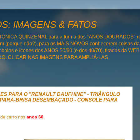
: IMAGENS & FATOS
RÔNICA QUINZENAL para a turma dos "ANOS DOURADOS" rel
bém (porque não?), para os MAIS NOVOS conhecerem coisas da
olos e ícones dos ANOS 50/60 (e dos 40/70), tiradas da WEB 
SADO. CLICAR NAS IMAGENS PARA AMPLIÁ-LAS
DES PARA O "RENAULT DAUFHINE" - TRIÂNGULO
- PARA-BRISA DESEMBAÇADO - CONSOLE PARA
 de carro nos
anos 60
.