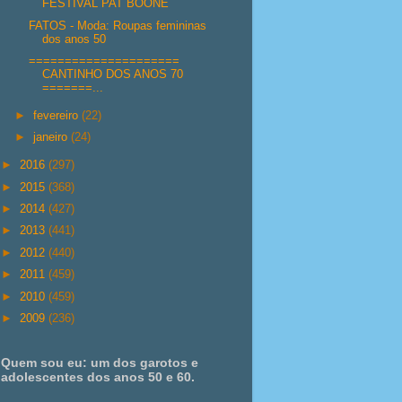
FESTIVAL PAT BOONE
FATOS - Moda: Roupas femininas
dos anos 50
=====================
CANTINHO DOS ANOS 70
=======...
►
fevereiro
(22)
►
janeiro
(24)
►
2016
(297)
►
2015
(368)
►
2014
(427)
►
2013
(441)
►
2012
(440)
►
2011
(459)
►
2010
(459)
►
2009
(236)
Quem sou eu: um dos garotos e
adolescentes dos anos 50 e 60.