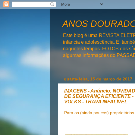
ANOS DOURADOS
Este blog é uma REVISTA ELET
infância e adolescência. E, tam
naqueles tempos. FOTOS dos símb
algumas informações do PAS
quarta-feira, 15 de março de 2017
IMAGENS - Anúncio: NOVIDA
DE SEGURANÇA EFICIENTE 
VOLKS - TRAVA INFALÍVEL
Para os (ainda poucos) proprietários