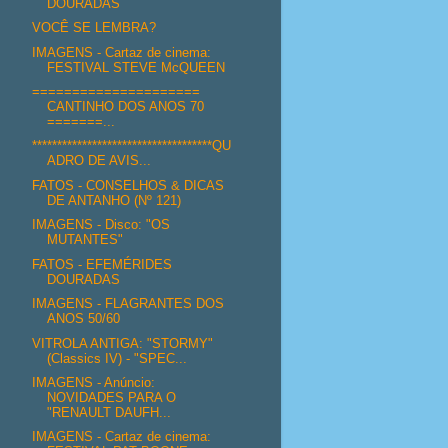
DOURADAS
VOCÊ SE LEMBRA?
IMAGENS - Cartaz de cinema:
FESTIVAL STEVE McQUEEN
=====================
CANTINHO DOS ANOS 70
=======...
************************************QU
ADRO DE AVIS...
FATOS - CONSELHOS & DICAS
DE ANTANHO (Nº 121)
IMAGENS - Disco: "OS
MUTANTES"
FATOS - EFEMÉRIDES
DOURADAS
IMAGENS - FLAGRANTES DOS
ANOS 50/60
VITROLA ANTIGA: "STORMY"
(Classics IV) - "SPEC...
IMAGENS - Anúncio:
NOVIDADES PARA O
"RENAULT DAUFH...
IMAGENS - Cartaz de cinema: