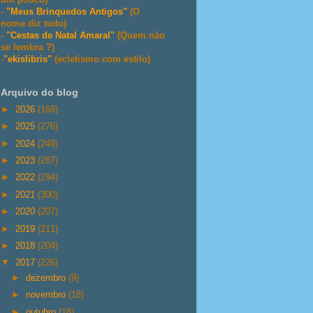
-
"Meus Brinquedos Antigos"
(O
nome diz tudo)
-
"Cestas de Natal Amaral"
(Quem não
se lembra ?)
-
"ekislibris"
(ecletismo com estilo)
Arquivo do blog
►
2026
(168)
►
2025
(276)
►
2024
(249)
►
2023
(287)
►
2022
(294)
►
2021
(300)
►
2020
(207)
►
2019
(211)
►
2018
(204)
▼
2017
(226)
►
dezembro
(9)
►
novembro
(18)
►
outubro
(18)