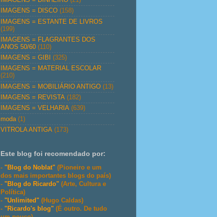
IMAGENS = DISCO
(158)
IMAGENS = ESTANTE DE LIVROS
(199)
IMAGENS = FLAGRANTES DOS
ANOS 50/60
(110)
IMAGENS = GIBI
(325)
IMAGENS = MATERIAL ESCOLAR
(210)
IMAGENS = MOBILIÁRIO ANTIGO
(13)
IMAGENS = REVISTA
(182)
IMAGENS = VELHARIA
(639)
moda
(1)
VITROLA ANTIGA
(173)
Este blog foi recomendado por:
-
"Blog do Noblat"
(Pioneiro e um
dos mais importantes blogs do país)
-
"Blog do Ricardo"
(Arte, Cultura e
Política)
-
"Unlimited"
(Hugo Caldas)
-
"Ricardo's blog"
(É outro. De tudo
um pouco)