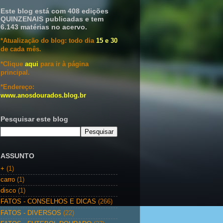
Este blog está com 408 edições
QUINZENAIS publicadas e tem
6.143 matérias no acervo.
*Atualização do blog: todo dia
15 e 30
de cada mês.
*Clique
aqui
para ir à página
principal.
*Endereço:
www.anosdourados.blog.br
Pesquisar este blog
ASSUNTO
+
(1)
carro
(1)
disco
(1)
FATOS - CONSELHOS E DICAS
(266)
FATOS - DIVERSOS
(22)