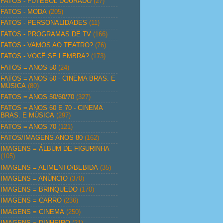
FATOS - FUTEBOL DOURADO
(27)
FATOS - MODA
(205)
FATOS - PERSONALIDADES
(11)
FATOS - PROGRAMAS DE TV
(166)
FATOS - VAMOS AO TEATRO?
(76)
FATOS - VOCÊ SE LEMBRA?
(173)
FATOS = ANOS 50
(24)
FATOS = ANOS 50 - CINEMA BRAS. E
MÚSICA
(80)
FATOS = ANOS 50/60/70
(327)
FATOS = ANOS 60 E 70 - CINEMA
BRAS. E MÚSICA
(297)
FATOS = ANOS 70
(121)
FATOS/IMAGENS ANOS 80
(162)
IMAGENS = ÁLBUM DE FIGURINHA
(105)
IMAGENS = ALIMENTO/BEBIDA
(35)
IMAGENS = ANÚNCIO
(370)
IMAGENS = BRINQUEDO
(170)
IMAGENS = CARRO
(236)
IMAGENS = CINEMA
(250)
IMAGENS = DINHEIRO
(21)