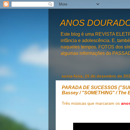
ANOS DOURADOS
Este blog é uma REVISTA ELET
infância e adolescência. E, tam
naqueles tempos. FOTOS dos símb
algumas informações do PAS
sexta-feira, 15 de dezembro de 20
PARADA DE SUCESSOS ("SUKI
Bassey / "SOMETHING" / The B
Três músicas que marcaram os
anos