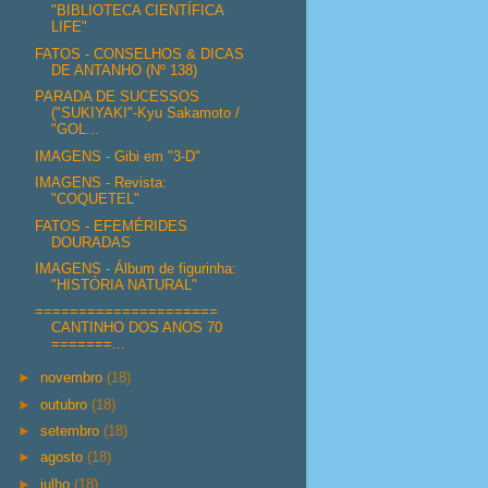
"BIBLIOTECA CIENTÍFICA
LIFE"
FATOS - CONSELHOS & DICAS
DE ANTANHO (Nº 138)
PARADA DE SUCESSOS
("SUKIYAKI"-Kyu Sakamoto /
"GOL...
IMAGENS - Gibi em "3-D"
IMAGENS - Revista:
"COQUETEL"
FATOS - EFEMÉRIDES
DOURADAS
IMAGENS - Álbum de figurinha:
"HISTÓRIA NATURAL"
=====================
CANTINHO DOS ANOS 70
=======...
►
novembro
(18)
►
outubro
(18)
►
setembro
(18)
►
agosto
(18)
►
julho
(18)