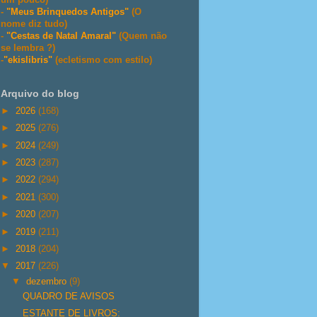
-
"Meus Brinquedos Antigos"
(O
nome diz tudo)
-
"Cestas de Natal Amaral"
(Quem não
se lembra ?)
-
"ekislibris"
(ecletismo com estilo)
Arquivo do blog
►
2026
(168)
►
2025
(276)
►
2024
(249)
►
2023
(287)
►
2022
(294)
►
2021
(300)
►
2020
(207)
►
2019
(211)
►
2018
(204)
▼
2017
(226)
▼
dezembro
(9)
QUADRO DE AVISOS
ESTANTE DE LIVROS: