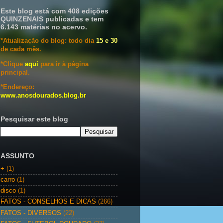
Este blog está com 408 edições
QUINZENAIS publicadas e tem
6.143 matérias no acervo.
*Atualização do blog: todo dia
15 e 30
de cada mês.
*Clique
aqui
para ir à página
principal.
*Endereço:
www.anosdourados.blog.br
Pesquisar este blog
ASSUNTO
+
(1)
carro
(1)
disco
(1)
FATOS - CONSELHOS E DICAS
(266)
FATOS - DIVERSOS
(22)