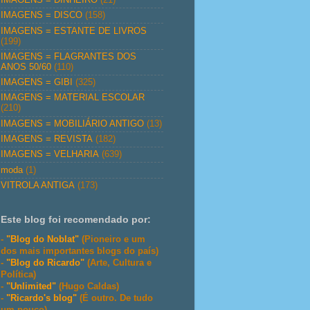
IMAGENS = DISCO
(158)
IMAGENS = ESTANTE DE LIVROS
(199)
IMAGENS = FLAGRANTES DOS
ANOS 50/60
(110)
IMAGENS = GIBI
(325)
IMAGENS = MATERIAL ESCOLAR
(210)
IMAGENS = MOBILIÁRIO ANTIGO
(13)
IMAGENS = REVISTA
(182)
IMAGENS = VELHARIA
(639)
moda
(1)
VITROLA ANTIGA
(173)
Este blog foi recomendado por:
-
"Blog do Noblat"
(Pioneiro e um
dos mais importantes blogs do país)
-
"Blog do Ricardo"
(Arte, Cultura e
Política)
-
"Unlimited"
(Hugo Caldas)
-
"Ricardo's blog"
(É outro. De tudo
um pouco)