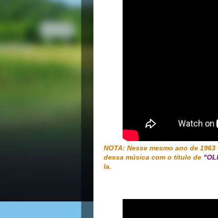
NOTA: Nesse mesmo ano de 1963 
dessa música com o título de
"OL
la.