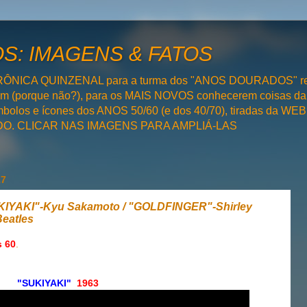
: IMAGENS & FATOS
RÔNICA QUINZENAL para a turma dos "ANOS DOURADOS" rel
bém (porque não?), para os MAIS NOVOS conhecerem coisas da
olos e ícones dos ANOS 50/60 (e dos 40/70), tiradas da WEB 
SADO. CLICAR NAS IMAGENS PARA AMPLIÁ-LAS
17
YAKI"-Kyu Sakamoto / "GOLDFINGER"-Shirley
eatles
 60
.
"SUKIYAKI"
1963