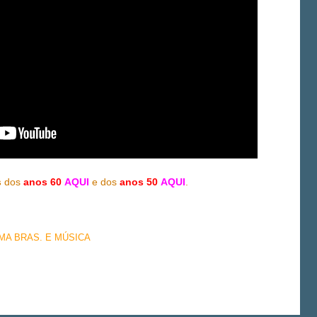
s
dos
anos 60
AQUI
e dos
anos 50
AQUI
.
EMA BRAS. E MÚSICA