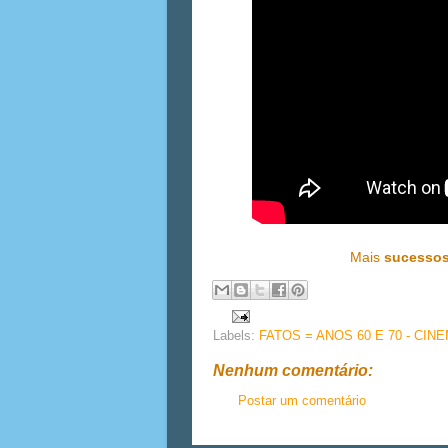
Mais
sucesso
Labels:
FATOS = ANOS 60 E 70 - CIN
Nenhum comentário:
Postar um comentário