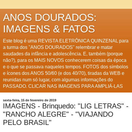
ANOS DOURADOS:
IMAGENS & FATOS
Este blog é uma REVISTA ELETRÔNICA QUINZENAL para
a turma dos "ANOS DOURADOS" relembrar e matar
saudades da infância e adolescência. E, também (porque
não?), para os MAIS NOVOS conhecerem coisas da época
e o que se passava naqueles tempos. FOTOS dos símbolos
e ícones dos ANOS 50/60 (e dos 40/70), tiradas da WEB e
reunidas num só lugar, com algumas informações do
PASSADO. CLICAR NAS IMAGENS PARA AMPLIÁ-LAS
sexta-feira, 15 de fevereiro de 2019
IMAGENS - Brinquedo: "LIG LETRAS" -
"RANCHO ALEGRE" - "VIAJANDO
PELO BRASIL"