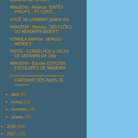
IMAGENS - Anúncio: SINTÉX -
PHILIPS - TV CONTI...
VOCÊ SE LEMBRA? (ANOS 60)
IMAGENS - Revista: "SELEÇÕES
DO READER'S DIGEST"
VITROLA ANTIGA: SERGIO
MENDES
FATOS - CONSELHOS & DICAS
DE ANTANHO (Nº 168)
IMAGENS - Escola: ESTOJOS
ESCOLARES DE MADEIRA
======================
CANTINHO DOS ANOS 70
======...
►
abril
(20)
►
março
(19)
►
fevereiro
(18)
►
janeiro
(20)
►
2018
(204)
►
2017
(226)