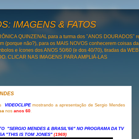
: IMAGENS & FATOS
RÔNICA QUINZENAL para a turma dos "ANOS DOURADOS" rel
bém (porque não?), para os MAIS NOVOS conhecerem coisas da
olos e ícones dos ANOS 50/60 (e dos 40/70), tiradas da WEB 
SADO. CLICAR NAS IMAGENS PARA AMPLIÁ-LAS
ENDES
mos
VIDEOCLIPE
mostrando a apresentação de Sergio Mendes
sa
nos
anos 60
.
O "SERGIO MENDES & BRASIL'66" NO PROGRAMA DA TV
SA "THIS IS TOM JONES"
(1969)