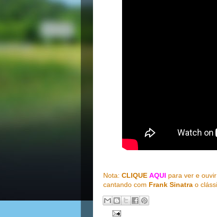
Nota:
CLIQUE
AQUI
para ver e ouvi
cantando com
Frank Sinatra
o cláss