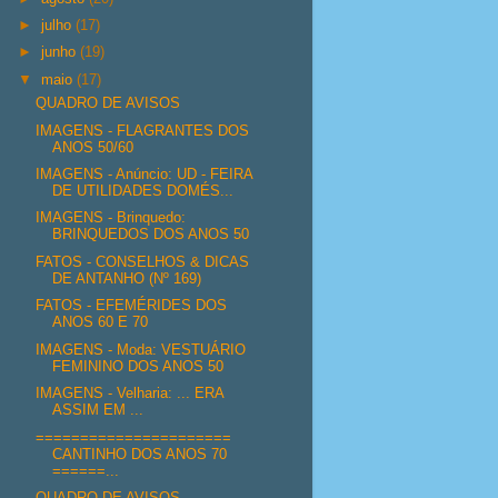
►
julho
(17)
►
junho
(19)
▼
maio
(17)
QUADRO DE AVISOS
IMAGENS - FLAGRANTES DOS
ANOS 50/60
IMAGENS - Anúncio: UD - FEIRA
DE UTILIDADES DOMÉS...
IMAGENS - Brinquedo:
BRINQUEDOS DOS ANOS 50
FATOS - CONSELHOS & DICAS
DE ANTANHO (Nº 169)
FATOS - EFEMÉRIDES DOS
ANOS 60 E 70
IMAGENS - Moda: VESTUÁRIO
FEMININO DOS ANOS 50
IMAGENS - Velharia: ... ERA
ASSIM EM ...
======================
CANTINHO DOS ANOS 70
======...
QUADRO DE AVISOS