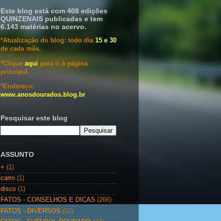
Este blog está com 408 edições
QUINZENAIS publicadas e tem
6.143 matérias no acervo.
*Atualização do blog: todo dia
15 e 30
de cada mês.
*Clique
aqui
para ir à página
principal.
*Endereço:
www.anosdourados.blog.br
Pesquisar este blog
ASSUNTO
+
(1)
carro
(1)
disco
(1)
FATOS - CONSELHOS E DICAS
(266)
FATOS - DIVERSOS
(22)