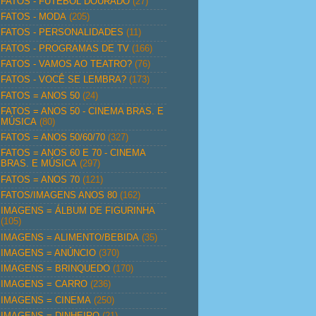
FATOS - FUTEBOL DOURADO
(27)
FATOS - MODA
(205)
FATOS - PERSONALIDADES
(11)
FATOS - PROGRAMAS DE TV
(166)
FATOS - VAMOS AO TEATRO?
(76)
FATOS - VOCÊ SE LEMBRA?
(173)
FATOS = ANOS 50
(24)
FATOS = ANOS 50 - CINEMA BRAS. E
MÚSICA
(80)
FATOS = ANOS 50/60/70
(327)
FATOS = ANOS 60 E 70 - CINEMA
BRAS. E MÚSICA
(297)
FATOS = ANOS 70
(121)
FATOS/IMAGENS ANOS 80
(162)
IMAGENS = ÁLBUM DE FIGURINHA
(105)
IMAGENS = ALIMENTO/BEBIDA
(35)
IMAGENS = ANÚNCIO
(370)
IMAGENS = BRINQUEDO
(170)
IMAGENS = CARRO
(236)
IMAGENS = CINEMA
(250)
IMAGENS = DINHEIRO
(21)