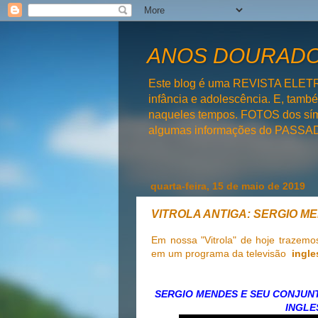
ANOS DOURADOS
Este blog é uma REVISTA ELET
infância e adolescência. E, tam
naqueles tempos. FOTOS dos símb
algumas informações do PAS
quarta-feira, 15 de maio de 2019
VITROLA ANTIGA: SERGIO M
Em nossa "Vitrola" de hoje traze
em um programa da televisão
ingle
SERGIO MENDES E SEU CONJUNT
INGLE