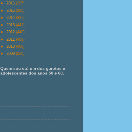
►
2016
(297)
►
2015
(368)
►
2014
(427)
►
2013
(441)
►
2012
(440)
►
2011
(459)
►
2010
(459)
►
2009
(236)
Quem sou eu: um dos garotos e
adolescentes dos anos 50 e 60.