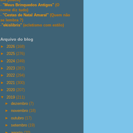
-
"Meus Brinquedos Antigos"
(O
nome diz tudo)
-
"Cestas de Natal Amaral"
(Quem não
se lembra ?)
-
"ekislibris"
(ecletismo com estilo)
Arquivo do blog
►
2026
(168)
►
2025
(276)
►
2024
(249)
►
2023
(287)
►
2022
(294)
►
2021
(300)
►
2020
(207)
▼
2019
(211)
►
dezembro
(7)
►
novembro
(18)
►
outubro
(17)
►
setembro
(19)
►
agosto
(20)