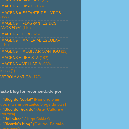
IMAGENS = DISCO
(158)
IMAGENS = ESTANTE DE LIVROS
(199)
IMAGENS = FLAGRANTES DOS
ANOS 50/60
(110)
IMAGENS = GIBI
(325)
IMAGENS = MATERIAL ESCOLAR
(210)
IMAGENS = MOBILIÁRIO ANTIGO
(13)
IMAGENS = REVISTA
(182)
IMAGENS = VELHARIA
(639)
moda
(1)
VITROLA ANTIGA
(173)
Este blog foi recomendado por:
-
"Blog do Noblat"
(Pioneiro e um
dos mais importantes blogs do país)
-
"Blog do Ricardo"
(Arte, Cultura e
Política)
-
"Unlimited"
(Hugo Caldas)
-
"Ricardo's blog"
(É outro. De tudo
um pouco)