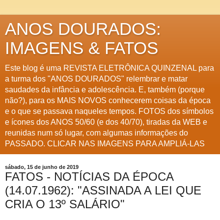
ANOS DOURADOS:
IMAGENS & FATOS
Este blog é uma REVISTA ELETRÔNICA QUINZENAL para
a turma dos "ANOS DOURADOS" relembrar e matar
saudades da infância e adolescência. E, também (porque
não?), para os MAIS NOVOS conhecerem coisas da época
e o que se passava naqueles tempos. FOTOS dos símbolos
e ícones dos ANOS 50/60 (e dos 40/70), tiradas da WEB e
reunidas num só lugar, com algumas informações do
PASSADO. CLICAR NAS IMAGENS PARA AMPLIÁ-LAS
sábado, 15 de junho de 2019
FATOS - NOTÍCIAS DA ÉPOCA
(14.07.1962): "ASSINADA A LEI QUE
CRIA O 13º SALÁRIO"