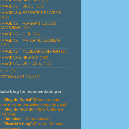
IMAGENS = DISCO
(158)
IMAGENS = ESTANTE DE LIVROS
(199)
IMAGENS = FLAGRANTES DOS
ANOS 50/60
(110)
IMAGENS = GIBI
(325)
IMAGENS = MATERIAL ESCOLAR
(210)
IMAGENS = MOBILIÁRIO ANTIGO
(13)
IMAGENS = REVISTA
(182)
IMAGENS = VELHARIA
(639)
moda
(1)
VITROLA ANTIGA
(173)
Este blog foi recomendado por:
-
"Blog do Noblat"
(Pioneiro e um
dos mais importantes blogs do país)
-
"Blog do Ricardo"
(Arte, Cultura e
Política)
-
"Unlimited"
(Hugo Caldas)
-
"Ricardo's blog"
(É outro. De tudo
um pouco)