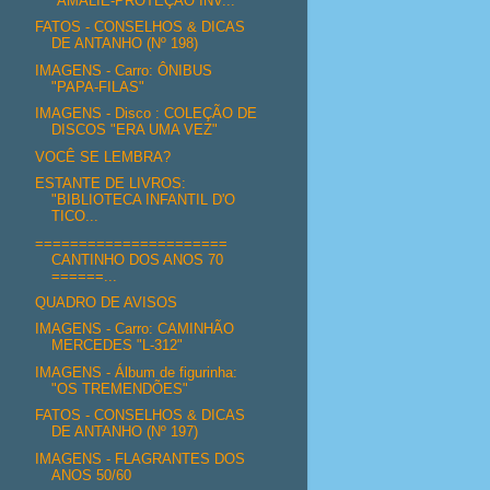
"AMALIE-PROTEÇÃO INV...
FATOS - CONSELHOS & DICAS
DE ANTANHO (Nº 198)
IMAGENS - Carro: ÔNIBUS
"PAPA-FILAS"
IMAGENS - Disco : COLEÇÃO DE
DISCOS "ERA UMA VEZ"
VOCÊ SE LEMBRA?
ESTANTE DE LIVROS:
"BIBLIOTECA INFANTIL D'O
TICO...
======================
CANTINHO DOS ANOS 70
======...
QUADRO DE AVISOS
IMAGENS - Carro: CAMINHÃO
MERCEDES "L-312"
IMAGENS - Álbum de figurinha:
"OS TREMENDÕES"
FATOS - CONSELHOS & DICAS
DE ANTANHO (Nº 197)
IMAGENS - FLAGRANTES DOS
ANOS 50/60