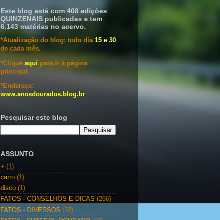
Este blog está com 408 edições
QUINZENAIS publicadas e tem
6.143 matérias no acervo.
*Atualização do blog: todo dia
15 e 30
de cada mês.
*Clique
aqui
para ir à página
principal.
*Endereço:
www.anosdourados.blog.br
Pesquisar este blog
ASSUNTO
+
(1)
carro
(1)
disco
(1)
FATOS - CONSELHOS E DICAS
(266)
FATOS - DIVERSOS
(22)