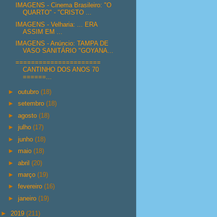
IMAGENS - Cinema Brasileiro: "O
QUARTO" - "CRISTO ...
IMAGENS - Velharia: ... ERA
ASSIM EM ...
IMAGENS - Anúncio: TAMPA DE
VASO SANITÁRIO "GOYANA...
======================
CANTINHO DOS ANOS 70
======...
►
outubro
(18)
►
setembro
(18)
►
agosto
(18)
►
julho
(17)
►
junho
(18)
►
maio
(18)
►
abril
(20)
►
março
(19)
►
fevereiro
(16)
►
janeiro
(19)
►
2019
(211)