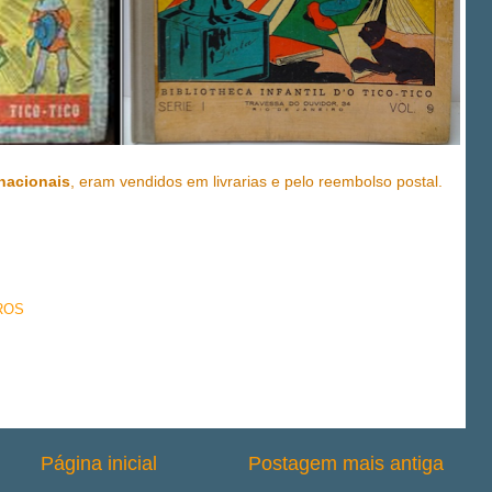
nacionais
, eram vendidos em livrarias e pelo reembolso postal.
ROS
Página inicial
Postagem mais antiga