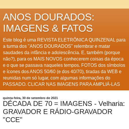
ANOS DOURADOS:
IMAGENS & FATOS
Este blog é uma REVISTA ELETRÔNICA QUINZENAL para
a turma dos "ANOS DOURADOS" relembrar e matar
saudades da infância e adolescência. E, também (porque
não?), para os MAIS NOVOS conhecerem coisas da época
e o que se passava naqueles tempos. FOTOS dos símbolos
e ícones dos ANOS 50/60 (e dos 40/70), tiradas da WEB e
reunidas num só lugar, com algumas informações do
PASSADO. CLICAR NAS IMAGENS PARA AMPLIÁ-LAS
quinta-feira, 30 de setembro de 2021
DÉCADA DE 70 = IMAGENS - Velharia:
GRAVADOR E RÁDIO-GRAVADOR
"CCE"