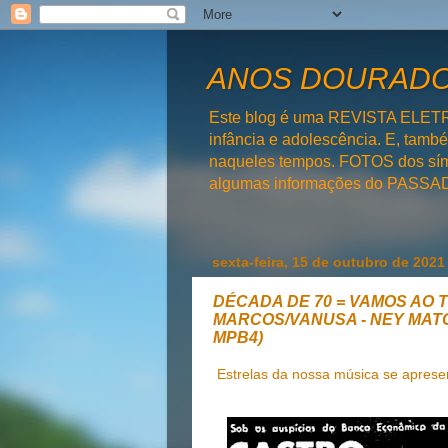
ANOS DOURADOS
Este blog é uma REVISTA ELET
infância e adolescência. E, tam
naqueles tempos. FOTOS dos símb
algumas informações do PAS
sexta-feira, 15 de outubro de 2021
DÉCADA DE 70 = VAMOS AO 
MARCOS/VANUSA - NEY MATO
MPB4)
Estrelas da nossa música se aprese