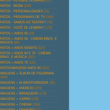
FATOS - FUTEBOL DOURADO
(27)
FATOS - MODA
(205)
FATOS - PERSONALIDADES
(11)
FATOS - PROGRAMAS DE TV
(166)
FATOS - VAMOS AO TEATRO?
(76)
FATOS - VOCÊ SE LEMBRA?
(173)
FATOS = ANOS 50
(24)
FATOS = ANOS 50 - CINEMA BRAS. E
MÚSICA
(80)
FATOS = ANOS 50/60/70
(327)
FATOS = ANOS 60 E 70 - CINEMA
BRAS. E MÚSICA
(297)
FATOS = ANOS 70
(121)
FATOS/IMAGENS ANOS 80
(162)
IMAGENS = ÁLBUM DE FIGURINHA
(105)
IMAGENS = ALIMENTO/BEBIDA
(35)
IMAGENS = ANÚNCIO
(370)
IMAGENS = BRINQUEDO
(170)
IMAGENS = CARRO
(236)
IMAGENS = CINEMA
(250)
IMAGENS = DINHEIRO
(21)