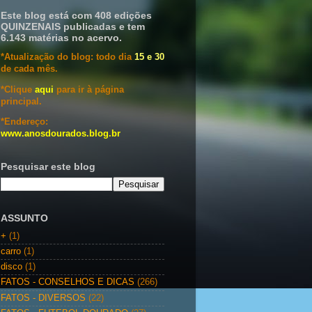
Este blog está com 408 edições
QUINZENAIS publicadas e tem
6.143 matérias no acervo.
*Atualização do blog: todo dia
15 e 30
de cada mês.
*Clique
aqui
para ir à página
principal.
*Endereço:
www.anosdourados.blog.br
Pesquisar este blog
ASSUNTO
+
(1)
carro
(1)
disco
(1)
FATOS - CONSELHOS E DICAS
(266)
FATOS - DIVERSOS
(22)