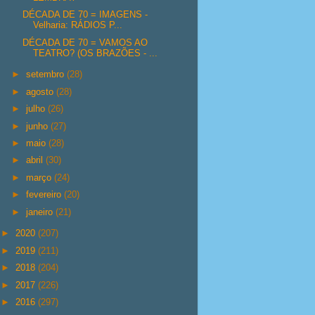
DÉCADA DE 70 = IMAGENS -
Velharia: RÁDIOS P...
DÉCADA DE 70 = VAMOS AO
TEATRO? (OS BRAZÕES - ...
►
setembro
(28)
►
agosto
(28)
►
julho
(26)
►
junho
(27)
►
maio
(28)
►
abril
(30)
►
março
(24)
►
fevereiro
(20)
►
janeiro
(21)
►
2020
(207)
►
2019
(211)
►
2018
(204)
►
2017
(226)
►
2016
(297)