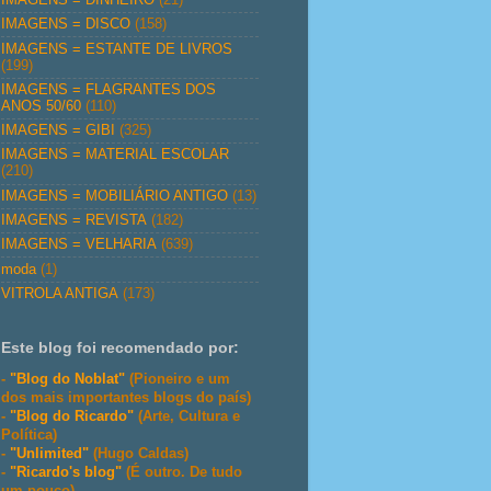
IMAGENS = DISCO
(158)
IMAGENS = ESTANTE DE LIVROS
(199)
IMAGENS = FLAGRANTES DOS
ANOS 50/60
(110)
IMAGENS = GIBI
(325)
IMAGENS = MATERIAL ESCOLAR
(210)
IMAGENS = MOBILIÁRIO ANTIGO
(13)
IMAGENS = REVISTA
(182)
IMAGENS = VELHARIA
(639)
moda
(1)
VITROLA ANTIGA
(173)
Este blog foi recomendado por:
-
"Blog do Noblat"
(Pioneiro e um
dos mais importantes blogs do país)
-
"Blog do Ricardo"
(Arte, Cultura e
Política)
-
"Unlimited"
(Hugo Caldas)
-
"Ricardo's blog"
(É outro. De tudo
um pouco)