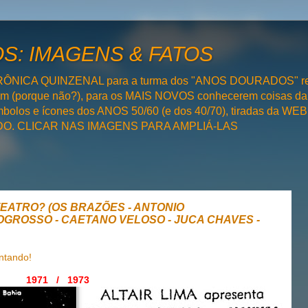
: IMAGENS & FATOS
RÔNICA QUINZENAL para a turma dos "ANOS DOURADOS" rel
bém (porque não?), para os MAIS NOVOS conhecerem coisas da
olos e ícones dos ANOS 50/60 (e dos 40/70), tiradas da WEB 
SADO. CLICAR NAS IMAGENS PARA AMPLIÁ-LAS
TEATRO? (OS BRAZÕES - ANTONIO
GROSSO - CAETANO VELOSO - JUCA CHAVES -
ntando!
1971 / 1973