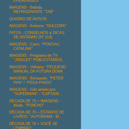
EFEMÉRIDES
IMAGENS - Bebida:
REFRIGERANTE "TAB"
QUADRO DE AVISOS
IMAGENS - Anúncio: "DULCORA"
FATOS - CONSELHOS & DICAS
DE ANTANHO (Nº 213)
IMAGENS - Carro: "PONTIAC
CATALINA"
IMAGENS - Programa de TV:
"JINGLES" PUBLICITÁRIOS...
IMAGENS - Velharia: "PEQUENO
MANUAL DA FUTURA DONA...
IMAGENS - Brinquedo: "PETER
PAN" / "PEGA-PINOS"
IMAGENS - Gibi americano:
"SUPERMAN" - "CAPTAIN...
DÉCADA DE 70 = IMAGENS -
Moda: "PONCHO"
DÉCADA DE 70 = ESTANTE DE
LIVROS: "AUTORAMA - M...
DÉCADA DE 70 = VOCÊ SE
LEMBRA?