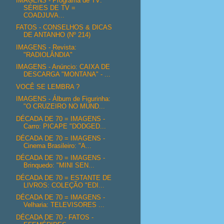
IMAGENS - Programa de TV:
SÉRIES DE TV =
COADJUVA...
FATOS - CONSELHOS & DICAS
DE ANTANHO (Nº 214)
IMAGENS - Revista:
"RADIOLÂNDIA"
IMAGENS - Anúncio: CAIXA DE
DESCARGA "MONTANA" - ...
VOCÊ SE LEMBRA ?
IMAGENS - Álbum de Figurinha:
"O CRUZEIRO NO MUND...
DÉCADA DE 70 = IMAGENS -
Carro: PICAPE "DODGED...
DÉCADA DE 70 = IMAGENS -
Cinema Brasileiro: "A...
DÉCADA DE 70 = IMAGENS -
Brinquedo: "MINI SEN...
DÉCADA DE 70 = ESTANTE DE
LIVROS: COLEÇÃO "EDI...
DÉCADA DE 70 = IMAGENS -
Velharia: TELEVISORES ...
DÉCADA DE 70 - FATOS -