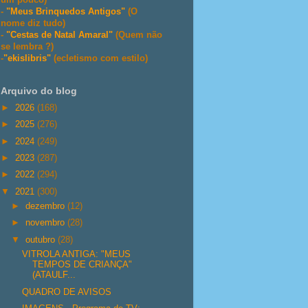
-
"Meus Brinquedos Antigos"
(O
nome diz tudo)
-
"Cestas de Natal Amaral"
(Quem não
se lembra ?)
-
"ekislibris"
(ecletismo com estilo)
Arquivo do blog
►
2026
(168)
►
2025
(276)
►
2024
(249)
►
2023
(287)
►
2022
(294)
▼
2021
(300)
►
dezembro
(12)
►
novembro
(28)
▼
outubro
(28)
VITROLA ANTIGA: "MEUS
TEMPOS DE CRIANÇA"
(ATAULF...
QUADRO DE AVISOS