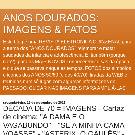
ANOS DOURADOS:
IMAGENS & FATOS
Este blog é uma REVISTA ELETRÔNICA QUINZENAL para
a turma dos "ANOS DOURADOS" relembrar e matar
saudades da infância e adolescência. E, também (porque
não?), para os MAIS NOVOS conhecerem coisas da época
e o que se passava naqueles tempos. FOTOS dos símbolos
e ícones dos ANOS 50/60 (e dos 40/70), tiradas da WEB e
reunidas num só lugar, com algumas informações do
PASSADO. CLICAR NAS IMAGENS PARA AMPLIÁ-LAS
segunda-feira, 15 de novembro de 2021
DÉCADA DE 70 = IMAGENS - Cartaz
de cinema: "A DAMA E O
VAGABUNDO" - "SE A MINHA CAMA
VOASSE" - "ASTERIX, O GAULÊS" -