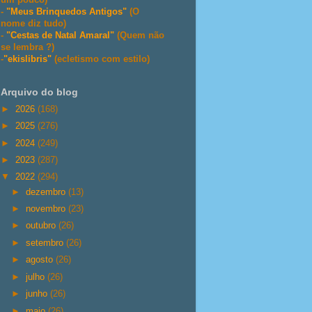
-
"Meus Brinquedos Antigos"
(O
nome diz tudo)
-
"Cestas de Natal Amaral"
(Quem não
se lembra ?)
-
"ekislibris"
(ecletismo com estilo)
Arquivo do blog
►
2026
(168)
►
2025
(276)
►
2024
(249)
►
2023
(287)
▼
2022
(294)
►
dezembro
(13)
►
novembro
(23)
►
outubro
(26)
►
setembro
(26)
►
agosto
(26)
►
julho
(26)
►
junho
(26)
►
maio
(26)