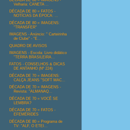
Velharia: CANETA ...
DÉCADA DE 80 = FATOS -
NOTÍCIAS DA ÉPOCA: ...
DÉCADA DE 80 = IMAGENS:
"TRANSFER"
IMAGENS - Anúncio: " Carteirinha
de Clube" - "E...
QUADRO DE AVISOS
IMAGENS - Escola: Livro didático
"TERRA BRASILEIRA...
FATOS - CONSELHOS & DICAS
DE ANTANHO (Nº 224)
DÉCADA DE 70 = IMAGENS:
CALÇA JEANS "SOFT MAC...
DÉCADA DE 70 = IMAGENS -
Revista: "ALMANAQ...
DÉCADA DE 70 = VOCÊ SE
LEMBRA?
DÉCADA DE 70 = FATOS -
EFEMÉRIDES
DÉCADA DE 80 = Programa de
TV: "ALF, O ETEI...