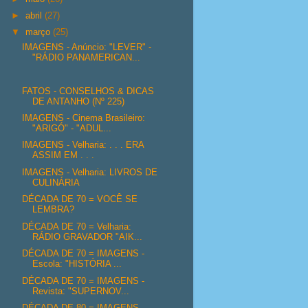
►
abril
(27)
▼
março
(25)
IMAGENS - Anúncio: "LEVER" -
"RÁDIO PANAMERICAN...
FATOS - CONSELHOS & DICAS
DE ANTANHO (Nº 225)
IMAGENS - Cinema Brasileiro:
"ARIGÓ" - "ADUL...
IMAGENS - Velharia: . . . ERA
ASSIM EM . . .
IMAGENS - Velharia: LIVROS DE
CULINÁRIA
DÉCADA DE 70 = VOCÊ SE
LEMBRA?
DÉCADA DE 70 = Velharia:
RÁDIO GRAVADOR "AIK...
DÉCADA DE 70 = IMAGENS -
Escola: "HISTÓRIA ...
DÉCADA DE 70 = IMAGENS -
Revista: "SUPERNOV...
DÉCADA DE 80 = IMAGENS -