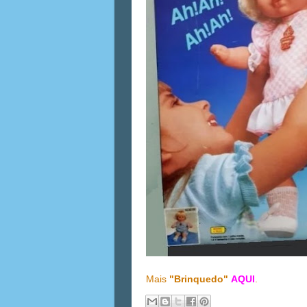
Mais
"Brinquedo"
AQUI
.