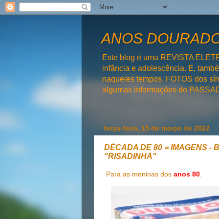
ANOS DOURADOS
Este blog é uma REVISTA ELET
infância e adolescência. E, tam
naqueles tempos. FOTOS dos símb
algumas informações do PAS
terça-feira, 15 de março de 2022
DÉCADA DE 80 = IMAGENS - Br
"RISADINHA"
Para as meninas dos
anos 80
.