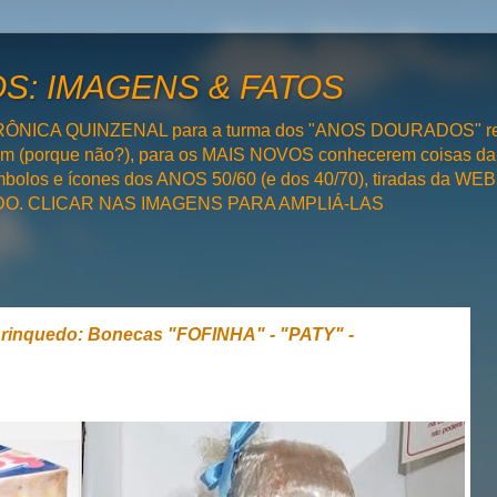
: IMAGENS & FATOS
RÔNICA QUINZENAL para a turma dos "ANOS DOURADOS" rel
bém (porque não?), para os MAIS NOVOS conhecerem coisas da
olos e ícones dos ANOS 50/60 (e dos 40/70), tiradas da WEB 
SADO. CLICAR NAS IMAGENS PARA AMPLIÁ-LAS
inquedo: Bonecas "FOFINHA" - "PATY" -