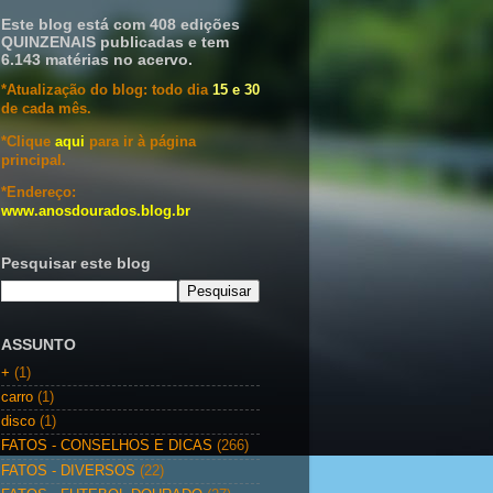
Este blog está com 408 edições
QUINZENAIS publicadas e tem
6.143 matérias no acervo.
*Atualização do blog: todo dia
15 e 30
de cada mês.
*Clique
aqui
para ir à página
principal.
*Endereço:
www.anosdourados.blog.br
Pesquisar este blog
ASSUNTO
+
(1)
carro
(1)
disco
(1)
FATOS - CONSELHOS E DICAS
(266)
FATOS - DIVERSOS
(22)