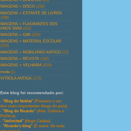
IMAGENS = DISCO
(158)
IMAGENS = ESTANTE DE LIVROS
(199)
IMAGENS = FLAGRANTES DOS
ANOS 50/60
(110)
IMAGENS = GIBI
(325)
IMAGENS = MATERIAL ESCOLAR
(210)
IMAGENS = MOBILIÁRIO ANTIGO
(13)
IMAGENS = REVISTA
(182)
IMAGENS = VELHARIA
(639)
moda
(1)
VITROLA ANTIGA
(173)
Este blog foi recomendado por:
-
"Blog do Noblat"
(Pioneiro e um
dos mais importantes blogs do país)
-
"Blog do Ricardo"
(Arte, Cultura e
Política)
-
"Unlimited"
(Hugo Caldas)
-
"Ricardo's blog"
(É outro. De tudo
um pouco)