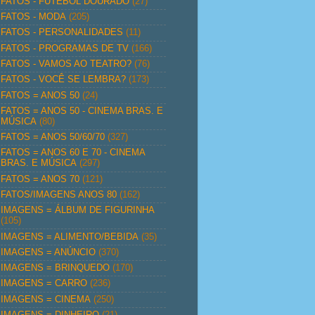
FATOS - FUTEBOL DOURADO
(27)
FATOS - MODA
(205)
FATOS - PERSONALIDADES
(11)
FATOS - PROGRAMAS DE TV
(166)
FATOS - VAMOS AO TEATRO?
(76)
FATOS - VOCÊ SE LEMBRA?
(173)
FATOS = ANOS 50
(24)
FATOS = ANOS 50 - CINEMA BRAS. E
MÚSICA
(80)
FATOS = ANOS 50/60/70
(327)
FATOS = ANOS 60 E 70 - CINEMA
BRAS. E MÚSICA
(297)
FATOS = ANOS 70
(121)
FATOS/IMAGENS ANOS 80
(162)
IMAGENS = ÁLBUM DE FIGURINHA
(105)
IMAGENS = ALIMENTO/BEBIDA
(35)
IMAGENS = ANÚNCIO
(370)
IMAGENS = BRINQUEDO
(170)
IMAGENS = CARRO
(236)
IMAGENS = CINEMA
(250)
IMAGENS = DINHEIRO
(21)