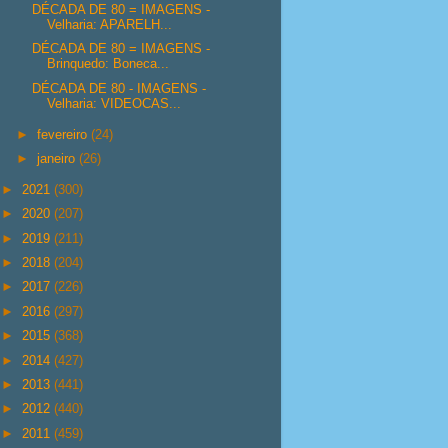
DÉCADA DE 80 = IMAGENS -
Velharia: APARELH...
DÉCADA DE 80 = IMAGENS -
Brinquedo: Boneca...
DÉCADA DE 80 - IMAGENS -
Velharia: VIDEOCAS...
►
fevereiro
(24)
►
janeiro
(26)
►
2021
(300)
►
2020
(207)
►
2019
(211)
►
2018
(204)
►
2017
(226)
►
2016
(297)
►
2015
(368)
►
2014
(427)
►
2013
(441)
►
2012
(440)
►
2011
(459)