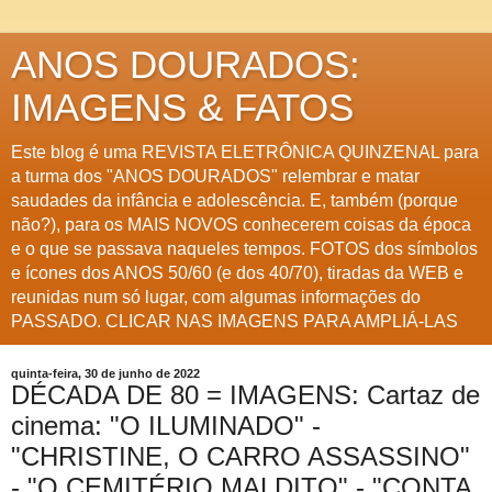
ANOS DOURADOS:
IMAGENS & FATOS
Este blog é uma REVISTA ELETRÔNICA QUINZENAL para
a turma dos "ANOS DOURADOS" relembrar e matar
saudades da infância e adolescência. E, também (porque
não?), para os MAIS NOVOS conhecerem coisas da época
e o que se passava naqueles tempos. FOTOS dos símbolos
e ícones dos ANOS 50/60 (e dos 40/70), tiradas da WEB e
reunidas num só lugar, com algumas informações do
PASSADO. CLICAR NAS IMAGENS PARA AMPLIÁ-LAS
quinta-feira, 30 de junho de 2022
DÉCADA DE 80 = IMAGENS: Cartaz de
cinema: "O ILUMINADO" -
"CHRISTINE, O CARRO ASSASSINO"
- "O CEMITÉRIO MALDITO" - "CONTA