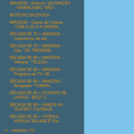
IMAGENS - Anúncio: VACINAÇÃO
- VANDALISMO, NÃO! -...
NOTÍCIAS DA ÉPOCA
IMAGENS - Cartaz de Cinema:
"COM A LEI E A ORDEM...
DÉCADA DE 70 = IMAGENS -
Guloseimas de ant...
DÉCADA DE 70 = IMAGENS -
Gibi: "OS TREMEND...
DÉCADA DE 80 = IMAGENS -
Velharia: "TELEGA...
DÉCADA DE 80 = IMAGENS -
Programa de TV: MI...
DÉCADA DE 80 = IMAGENS -
Brinquedo: "COMAN...
DÉCADA DE 80 = ESTANTE DE
LIVROS - BEST S...
DÉCADA DE 80 = VAMOS AO
TEATRO? ("ULTRAJE ...
DÉCADA DE 80 = VITROLA
ANTIGA ("BALANCÊ"/Ga...
►
setembro
(26)