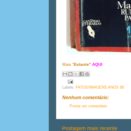
Mais "
Estante"
AQUI
.
Labels:
FATOS/IMAGENS ANOS 80
Nenhum comentário:
Postar um comentário
Postagem mais recente