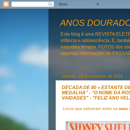
ANOS DOURADOS
Este blog é uma REVISTA ELET
infância e adolescência. E, tam
naqueles tempos. FOTOS dos símb
algumas informações do PAS
sábado, 15 de outubro de 2022
DÉCADA DE 80 = ESTANTE DE
MEDALHA" - "O NOME DA ROS
VAIDADES" - "FELIZ ANO VE
Livros que estiveram entre os
mais