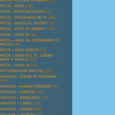
FATOS - FUTEBOL DOURADO
(27)
FATOS - MODA
(205)
FATOS - PERSONALIDADES
(11)
FATOS - PROGRAMAS DE TV
(166)
FATOS - VAMOS AO TEATRO?
(76)
FATOS - VOCÊ SE LEMBRA?
(173)
FATOS = ANOS 50
(24)
FATOS = ANOS 50 - CINEMA BRAS. E
MÚSICA
(80)
FATOS = ANOS 50/60/70
(327)
FATOS = ANOS 60 E 70 - CINEMA
BRAS. E MÚSICA
(297)
FATOS = ANOS 70
(121)
FATOS/IMAGENS ANOS 80
(162)
IMAGENS = ÁLBUM DE FIGURINHA
(105)
IMAGENS = ALIMENTO/BEBIDA
(35)
IMAGENS = ANÚNCIO
(370)
IMAGENS = BRINQUEDO
(170)
IMAGENS = CARRO
(236)
IMAGENS = CINEMA
(250)
IMAGENS = DINHEIRO
(21)