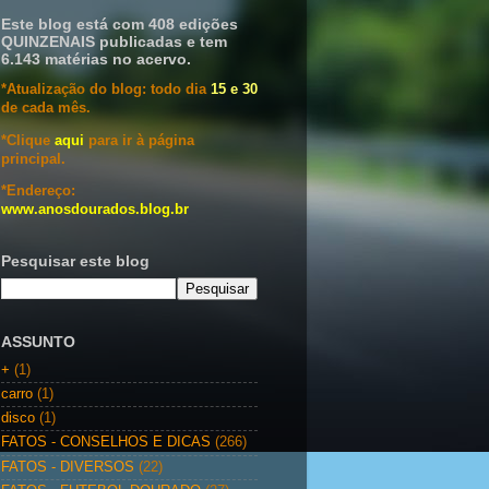
Este blog está com 408 edições
QUINZENAIS publicadas e tem
6.143 matérias no acervo.
*Atualização do blog: todo dia
15 e 30
de cada mês.
*Clique
aqui
para ir à página
principal.
*Endereço:
www.anosdourados.blog.br
Pesquisar este blog
ASSUNTO
+
(1)
carro
(1)
disco
(1)
FATOS - CONSELHOS E DICAS
(266)
FATOS - DIVERSOS
(22)