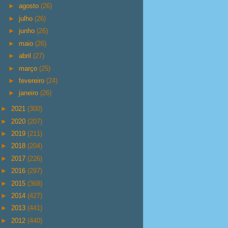
►
agosto
(26)
►
julho
(26)
►
junho
(26)
►
maio
(26)
►
abril
(27)
►
março
(25)
►
fevereiro
(24)
►
janeiro
(26)
►
2021
(300)
►
2020
(207)
►
2019
(211)
►
2018
(204)
►
2017
(226)
►
2016
(297)
►
2015
(368)
►
2014
(427)
►
2013
(441)
►
2012
(440)