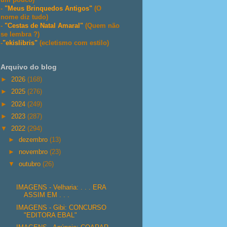
-
"Meus Brinquedos Antigos"
(O
nome diz tudo)
-
"Cestas de Natal Amaral"
(Quem não
se lembra ?)
-
"ekislibris"
(ecletismo com estilo)
Arquivo do blog
►
2026
(168)
►
2025
(276)
►
2024
(249)
►
2023
(287)
▼
2022
(294)
►
dezembro
(13)
►
novembro
(23)
▼
outubro
(26)
IMAGENS - Velharia: . . . ERA
ASSIM EM . . .
IMAGENS - Gibi: CONCURSO
"EDITORA EBAL"