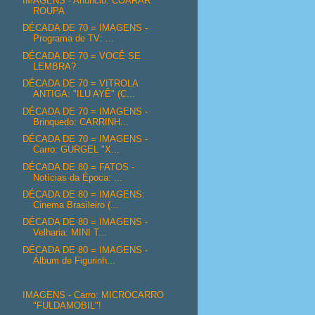
IMAGENS - Anúncio: COARAR
ROUPA
DÉCADA DE 70 = IMAGENS -
Programa de TV: ...
DÉCADA DE 70 = VOCÊ SE
LEMBRA?
DÉCADA DE 70 = VITROLA
ANTIGA: "ILU AYÊ" (C...
DÉCADA DE 70 = IMAGENS -
Brinquedo: CARRINH...
DÉCADA DE 70 = IMAGENS -
Carro: GURGEL "X...
DÉCADA DE 80 = FATOS -
Notícias da Época: ...
DÉCADA DE 80 = IMAGENS:
Cinema Brasileiro (...
DÉCADA DE 80 = IMAGENS -
Velharia: MINI T...
DÉCADA DE 80 = IMAGENS -
Álbum de Figurinh...
IMAGENS - Carro: MICROCARRO
"FULDAMOBIL"!