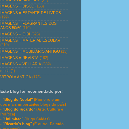
IMAGENS = DISCO
(158)
IMAGENS = ESTANTE DE LIVROS
(199)
IMAGENS = FLAGRANTES DOS
ANOS 50/60
(110)
IMAGENS = GIBI
(325)
IMAGENS = MATERIAL ESCOLAR
(210)
IMAGENS = MOBILIÁRIO ANTIGO
(13)
IMAGENS = REVISTA
(182)
IMAGENS = VELHARIA
(639)
moda
(1)
VITROLA ANTIGA
(173)
Este blog foi recomendado por:
-
"Blog do Noblat"
(Pioneiro e um
dos mais importantes blogs do país)
-
"Blog do Ricardo"
(Arte, Cultura e
Política)
-
"Unlimited"
(Hugo Caldas)
-
"Ricardo's blog"
(É outro. De tudo
um pouco)