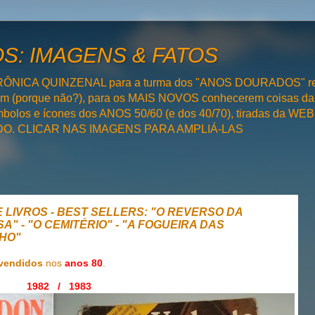
: IMAGENS & FATOS
RÔNICA QUINZENAL para a turma dos "ANOS DOURADOS" rel
bém (porque não?), para os MAIS NOVOS conhecerem coisas da
olos e ícones dos ANOS 50/60 (e dos 40/70), tiradas da WEB 
SADO. CLICAR NAS IMAGENS PARA AMPLIÁ-LAS
 LIVROS - BEST SELLERS: "O REVERSO DA
A" - "O CEMITÉRIO" - "A FOGUEIRA DAS
LHO"
 vendidos
nos
anos 80
.
1982 / 1983