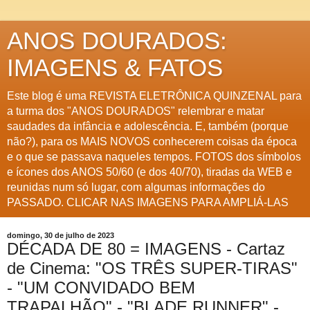
ANOS DOURADOS:
IMAGENS & FATOS
Este blog é uma REVISTA ELETRÔNICA QUINZENAL para
a turma dos "ANOS DOURADOS" relembrar e matar
saudades da infância e adolescência. E, também (porque
não?), para os MAIS NOVOS conhecerem coisas da época
e o que se passava naqueles tempos. FOTOS dos símbolos
e ícones dos ANOS 50/60 (e dos 40/70), tiradas da WEB e
reunidas num só lugar, com algumas informações do
PASSADO. CLICAR NAS IMAGENS PARA AMPLIÁ-LAS
domingo, 30 de julho de 2023
DÉCADA DE 80 = IMAGENS - Cartaz
de Cinema: "OS TRÊS SUPER-TIRAS"
- "UM CONVIDADO BEM
TRAPALHÃO" - "BLADE RUNNER" -