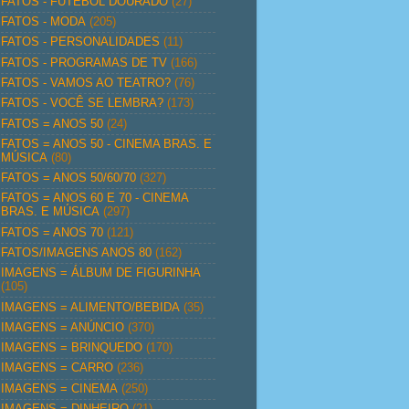
FATOS - FUTEBOL DOURADO
(27)
FATOS - MODA
(205)
FATOS - PERSONALIDADES
(11)
FATOS - PROGRAMAS DE TV
(166)
FATOS - VAMOS AO TEATRO?
(76)
FATOS - VOCÊ SE LEMBRA?
(173)
FATOS = ANOS 50
(24)
FATOS = ANOS 50 - CINEMA BRAS. E
MÚSICA
(80)
FATOS = ANOS 50/60/70
(327)
FATOS = ANOS 60 E 70 - CINEMA
BRAS. E MÚSICA
(297)
FATOS = ANOS 70
(121)
FATOS/IMAGENS ANOS 80
(162)
IMAGENS = ÁLBUM DE FIGURINHA
(105)
IMAGENS = ALIMENTO/BEBIDA
(35)
IMAGENS = ANÚNCIO
(370)
IMAGENS = BRINQUEDO
(170)
IMAGENS = CARRO
(236)
IMAGENS = CINEMA
(250)
IMAGENS = DINHEIRO
(21)