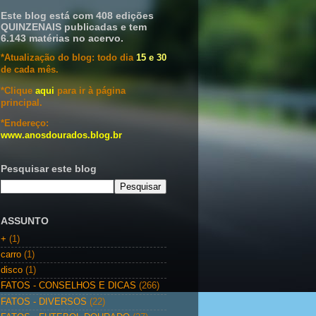
Este blog está com 408 edições
QUINZENAIS publicadas e tem
6.143 matérias no acervo.
*Atualização do blog: todo dia
15 e 30
de cada mês.
*Clique
aqui
para ir à página
principal.
*Endereço:
www.anosdourados.blog.br
Pesquisar este blog
ASSUNTO
+
(1)
carro
(1)
disco
(1)
FATOS - CONSELHOS E DICAS
(266)
FATOS - DIVERSOS
(22)