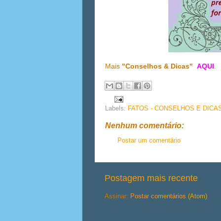
Mais
"Conselhos & Dicas"
AQUI
.
Labels:
FATOS - CONSELHOS E DICA
Nenhum comentário:
Postar um comentário
Postagem mais recente
Assinar:
Postar comentários (Atom)