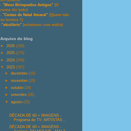
-
"Meus Brinquedos Antigos"
(O
nome diz tudo)
-
"Cestas de Natal Amaral"
(Quem não
se lembra ?)
-
"ekislibris"
(ecletismo com estilo)
Arquivo do blog
►
2026
(168)
►
2025
(276)
►
2024
(249)
▼
2023
(287)
►
dezembro
(10)
►
novembro
(20)
►
outubro
(24)
►
setembro
(26)
▼
agosto
(26)
DÉCADA DE 60 = IMAGENS -
Programa de TV: ARTISTAS...
DÉCADA DE 60 = IMAGENS -