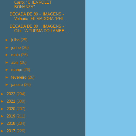
Carro: "CHEVROLET
BONANZA"
DÉCADA DE 80 = IMAGENS -
Velharia: FILMADORA "PHI...
DÉCADA DE 80 = IMAGENS -
Gibi: "A TURMA DO LAMBE-...
►
julho
(25)
►
junho
(26)
►
maio
(26)
►
abril
(26)
►
março
(26)
►
fevereiro
(26)
►
janeiro
(26)
►
2022
(294)
►
2021
(300)
►
2020
(207)
►
2019
(211)
►
2018
(204)
►
2017
(226)