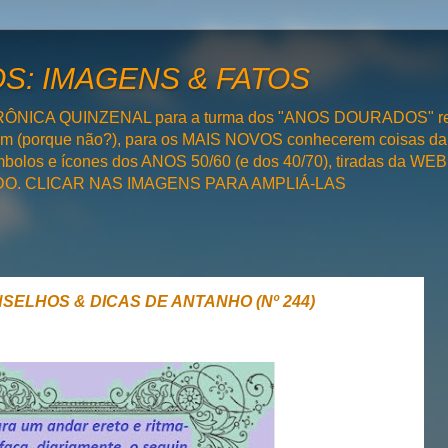
: IMAGENS & FATOS
RÔNICA QUINZENAL para a turma dos "ANOS DOURADOS" rel
bém (porque não?), para os MAIS NOVOS conhecerem coisas da
olos e ícones dos ANOS 50/60 (e dos 40/70), tiradas da WEB 
SADO. CLICAR NAS IMAGENS PARA AMPLIÁ-LAS
NSELHOS & DICAS DE ANTANHO (Nº 244)