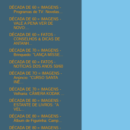
DÉCADA DE 60 = IMAGENS -
Programas de TV: Novelas...
DÉCADA DE 60 = IMAGENS -
VALE A PENA VER DE
NOVO:...
DÉCADA DE 60 = FATOS -
CONSELHOS & DICAS DE
ANTANH...
DÉCADA DE 70 = IMAGENS -
Brinquedo: "LANÇA MÍSSE...
DÉCADA DE 60 = FATOS -
NOTÍCIAS DOS ANOS 50/60
DÉCADA DE 7O = IMAGENS -
Anúncio: "CURSO SANTA
INÊ...
DÉCADA DE 70 = IMAGENS -
Velharia: CÂMERA KODAK ...
DÉCADA DE 80 = IMAGENS -
ESTANTE DE LIVROS: "A
VEL...
DÉCADA DE 80 = IMAGENS -
Álbum de Figurinha: Camp...
DÉCADA DE 80 = IMAGENS -