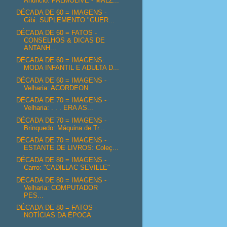
Anúncio: PALMOLIVE - MALZ...
DÉCADA DE 60 = IMAGENS -
Gibi: SUPLEMENTO "GUER...
DÉCADA DE 60 = FATOS -
CONSELHOS & DICAS DE
ANTANH...
DÉCADA DE 60 = IMAGENS:
MODA INFANTIL E ADULTA D...
DÉCADA DE 60 = IMAGENS -
Velharia: ACORDEON
DÉCADA DE 70 = IMAGENS -
Velharia: . . . ERA AS...
DÉCADA DE 70 = IMAGENS -
Brinquedo: Máquina de Tr...
DÉCADA DE 70 = IMAGENS -
ESTANTE DE LIVROS: Coleç...
DÉCADA DE 80 = IMAGENS -
Carro: "CADILLAC SEVILLE"
DÉCADA DE 80 = IMAGENS -
Velharia: COMPUTADOR
PES...
DÉCADA DE 80 = FATOS -
NOTÍCIAS DA ÉPOCA