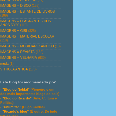
IMAGENS = DISCO
(158)
IMAGENS = ESTANTE DE LIVROS
(199)
IMAGENS = FLAGRANTES DOS
ANOS 50/60
(110)
IMAGENS = GIBI
(325)
IMAGENS = MATERIAL ESCOLAR
(210)
IMAGENS = MOBILIÁRIO ANTIGO
(13)
IMAGENS = REVISTA
(182)
IMAGENS = VELHARIA
(639)
moda
(1)
VITROLA ANTIGA
(173)
Este blog foi recomendado por:
-
"Blog do Noblat"
(Pioneiro e um
dos mais importantes blogs do país)
-
"Blog do Ricardo"
(Arte, Cultura e
Política)
-
"Unlimited"
(Hugo Caldas)
-
"Ricardo's blog"
(É outro. De tudo
um pouco)