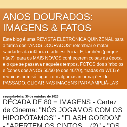
ANOS DOURADOS:
IMAGENS & FATOS
Este blog é uma REVISTA ELETRÔNICA QUINZENAL para
a turma dos "ANOS DOURADOS" relembrar e matar
saudades da infância e adolescência. E, também (porque
não?), para os MAIS NOVOS conhecerem coisas da época
e o que se passava naqueles tempos. FOTOS dos símbolos
e ícones dos ANOS 50/60 (e dos 40/70), tiradas da WEB e
reunidas num só lugar, com algumas informações do
PASSADO. CLICAR NAS IMAGENS PARA AMPLIÁ-LAS
segunda-feira, 30 de outubro de 2023
DÉCADA DE 80 = IMAGENS - Cartaz
de Cinema: "NÓS JOGAMOS COM OS
HIPOPÓTAMOS" - "FLASH GORDON"
- "APERTEM OS CINTOS ...(2)" - "OS