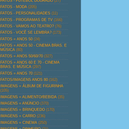
FATOS - FUTEBOL DOURADO
(27)
FATOS - MODA
(205)
FATOS - PERSONALIDADES
(11)
FATOS - PROGRAMAS DE TV
(166)
FATOS - VAMOS AO TEATRO?
(76)
FATOS - VOCÊ SE LEMBRA?
(173)
FATOS = ANOS 50
(24)
FATOS = ANOS 50 - CINEMA BRAS. E
MÚSICA
(80)
FATOS = ANOS 50/60/70
(327)
FATOS = ANOS 60 E 70 - CINEMA
BRAS. E MÚSICA
(297)
FATOS = ANOS 70
(121)
FATOS/IMAGENS ANOS 80
(162)
IMAGENS = ÁLBUM DE FIGURINHA
(105)
IMAGENS = ALIMENTO/BEBIDA
(35)
IMAGENS = ANÚNCIO
(370)
IMAGENS = BRINQUEDO
(170)
IMAGENS = CARRO
(236)
IMAGENS = CINEMA
(250)
IMAGENS = DINHEIRO
(21)