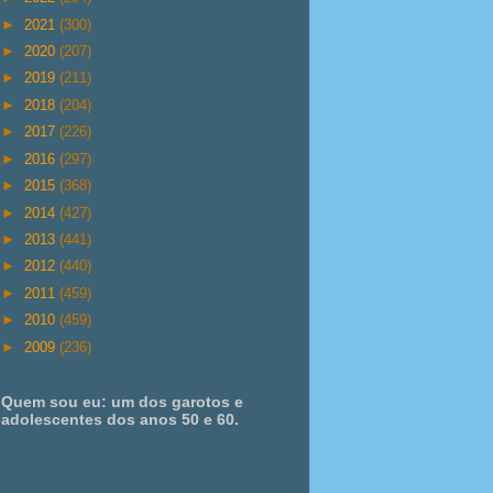
►
2021
(300)
►
2020
(207)
►
2019
(211)
►
2018
(204)
►
2017
(226)
►
2016
(297)
►
2015
(368)
►
2014
(427)
►
2013
(441)
►
2012
(440)
►
2011
(459)
►
2010
(459)
►
2009
(236)
Quem sou eu: um dos garotos e
adolescentes dos anos 50 e 60.