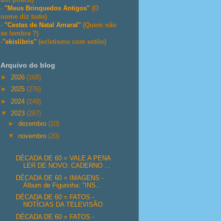
-
"Meus Brinquedos Antigos"
(O
nome diz tudo)
-
"Cestas de Natal Amaral"
(Quem não
se lembra ?)
-
"ekislibris"
(ecletismo com estilo)
Arquivo do blog
►
2026
(168)
►
2025
(276)
►
2024
(249)
▼
2023
(287)
►
dezembro
(10)
▼
novembro
(20)
DÉCADA DE 60 = VALE A PENA
LER DE NOVO: CADERNO ...
DÉCADA DE 60 = IMAGENS -
Álbum de Figurinha: "INS...
DÉCADA DE 60 = FATOS -
NOTÍCIAS DA TELEVISÃO
DÉCADA DE 60 = FATOS -