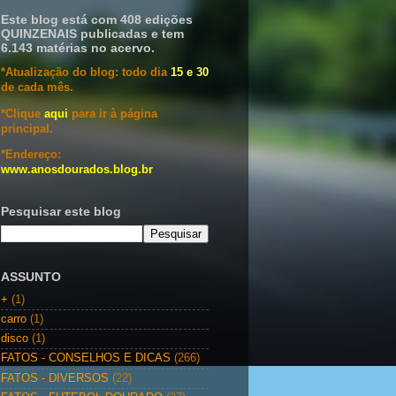
Este blog está com 408 edições
QUINZENAIS publicadas e tem
6.143 matérias no acervo.
*Atualização do blog: todo dia
15 e 30
de cada mês.
*Clique
aqui
para ir à página
principal.
*Endereço:
www.anosdourados.blog.br
Pesquisar este blog
ASSUNTO
+
(1)
carro
(1)
disco
(1)
FATOS - CONSELHOS E DICAS
(266)
FATOS - DIVERSOS
(22)