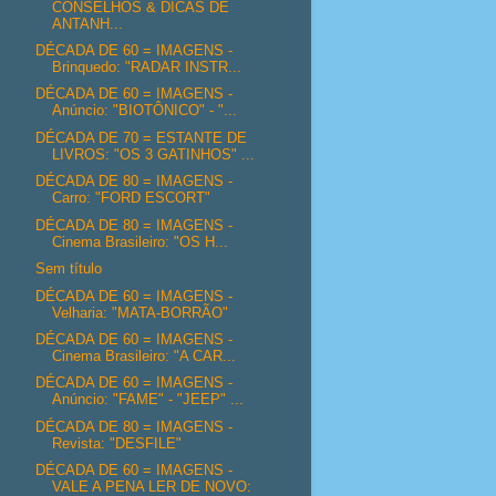
CONSELHOS & DICAS DE
ANTANH...
DÉCADA DE 60 = IMAGENS -
Brinquedo: "RADAR INSTR...
DÉCADA DE 60 = IMAGENS -
Anúncio: "BIOTÔNICO" - "...
DÉCADA DE 70 = ESTANTE DE
LIVROS: "OS 3 GATINHOS" ...
DÉCADA DE 80 = IMAGENS -
Carro: "FORD ESCORT"
DÉCADA DE 80 = IMAGENS -
Cinema Brasileiro: "OS H...
Sem título
DÉCADA DE 60 = IMAGENS -
Velharia: "MATA-BORRÃO"
DÉCADA DE 60 = IMAGENS -
Cinema Brasileiro: "A CAR...
DÉCADA DE 60 = IMAGENS -
Anúncio: "FAME" - "JEEP" ...
DÉCADA DE 80 = IMAGENS -
Revista: "DESFILE"
DÉCADA DE 60 = IMAGENS -
VALE A PENA LER DE NOVO: