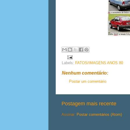
Labels:
FATOS/IMAGENS ANOS 80
Nenhum comentário:
Postar um comentário
Postagem mais recente
Assinar:
Postar comentários (Atom)