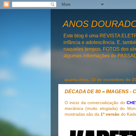
ANOS DOURADOS
Este blog é uma REVISTA ELET
infância e adolescência. E, tam
naqueles tempos. FOTOS dos símb
algumas informações do PAS
quarta-feira, 15 de novembro de 2
DÉCADA DE 80 = IMAGENS - C
O inicio da comercialização do
CHE
mecânica (muito elogiada) do Monz
mostradas são da
1ª versão
do Kade