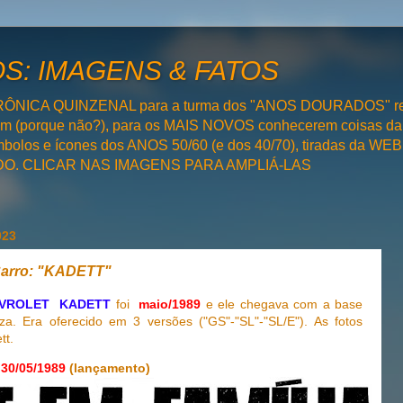
: IMAGENS & FATOS
RÔNICA QUINZENAL para a turma dos "ANOS DOURADOS" rel
bém (porque não?), para os MAIS NOVOS conhecerem coisas da
olos e ícones dos ANOS 50/60 (e dos 40/70), tiradas da WEB 
SADO. CLICAR NAS IMAGENS PARA AMPLIÁ-LAS
023
arro: "KADETT"
VROLET KADETT
foi
maio/1989
e ele chegava com a base
a. Era oferecido em 3 versões ("GS"-"SL"-"SL/E"). As fotos
tt.
30/05/1989
(lançamento)