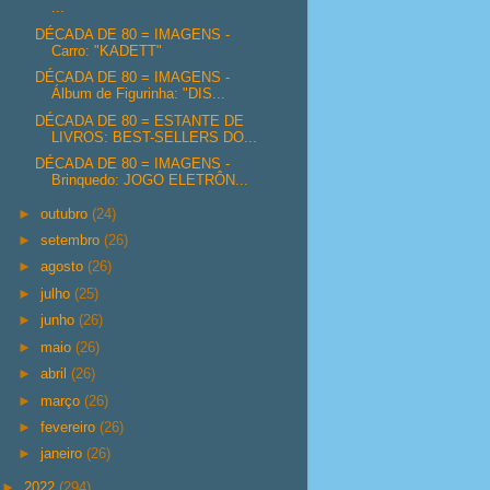
...
DÉCADA DE 80 = IMAGENS -
Carro: "KADETT"
DÉCADA DE 80 = IMAGENS -
Álbum de Figurinha: "DIS...
DÉCADA DE 80 = ESTANTE DE
LIVROS: BEST-SELLERS DO...
DÉCADA DE 80 = IMAGENS -
Brinquedo: JOGO ELETRÔN...
►
outubro
(24)
►
setembro
(26)
►
agosto
(26)
►
julho
(25)
►
junho
(26)
►
maio
(26)
►
abril
(26)
►
março
(26)
►
fevereiro
(26)
►
janeiro
(26)
►
2022
(294)