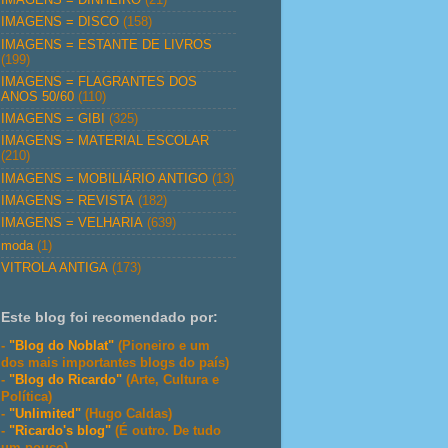
IMAGENS = DISCO
(158)
IMAGENS = ESTANTE DE LIVROS
(199)
IMAGENS = FLAGRANTES DOS
ANOS 50/60
(110)
IMAGENS = GIBI
(325)
IMAGENS = MATERIAL ESCOLAR
(210)
IMAGENS = MOBILIÁRIO ANTIGO
(13)
IMAGENS = REVISTA
(182)
IMAGENS = VELHARIA
(639)
moda
(1)
VITROLA ANTIGA
(173)
Este blog foi recomendado por:
-
"Blog do Noblat"
(Pioneiro e um
dos mais importantes blogs do país)
-
"Blog do Ricardo"
(Arte, Cultura e
Política)
-
"Unlimited"
(Hugo Caldas)
-
"Ricardo's blog"
(É outro. De tudo
um pouco)