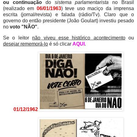
ou continuação
do
sistema parlamentarista
no Brasil
(realizado em
06/01/1963
) teve uso maciço da imprensa
escrita (jornal/revista) e falada (rádio/Tv). Claro que o
governo do então presidente (João Goulart) investiu pesado
no
voto
"NÃO"
.
Se o leitor
não viveu esse histórico acontecimento
ou
desejar rememorá-lo
é só clicar
AQUI
.
01/12/1962