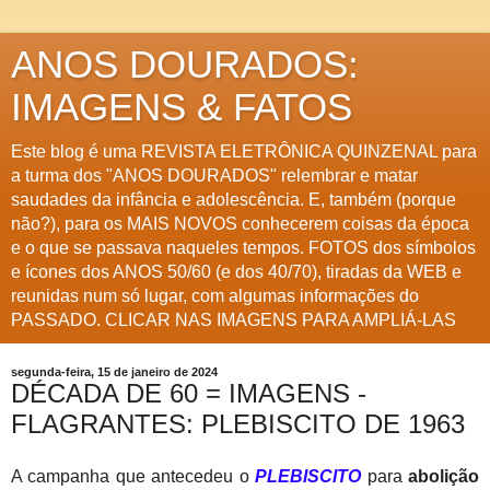
ANOS DOURADOS:
IMAGENS & FATOS
Este blog é uma REVISTA ELETRÔNICA QUINZENAL para
a turma dos "ANOS DOURADOS" relembrar e matar
saudades da infância e adolescência. E, também (porque
não?), para os MAIS NOVOS conhecerem coisas da época
e o que se passava naqueles tempos. FOTOS dos símbolos
e ícones dos ANOS 50/60 (e dos 40/70), tiradas da WEB e
reunidas num só lugar, com algumas informações do
PASSADO. CLICAR NAS IMAGENS PARA AMPLIÁ-LAS
segunda-feira, 15 de janeiro de 2024
DÉCADA DE 60 = IMAGENS -
FLAGRANTES: PLEBISCITO DE 1963
A campanha que antecedeu o
PLEBISCITO
para
abolição