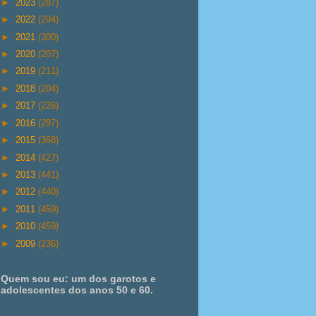
►
2023
(287)
►
2022
(294)
►
2021
(300)
►
2020
(207)
►
2019
(211)
►
2018
(204)
►
2017
(226)
►
2016
(297)
►
2015
(368)
►
2014
(427)
►
2013
(441)
►
2012
(440)
►
2011
(459)
►
2010
(459)
►
2009
(236)
Quem sou eu: um dos garotos e
adolescentes dos anos 50 e 60.