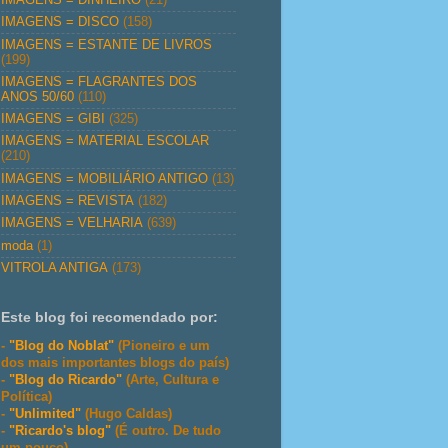
IMAGENS = DISCO
(158)
IMAGENS = ESTANTE DE LIVROS
(199)
IMAGENS = FLAGRANTES DOS
ANOS 50/60
(110)
IMAGENS = GIBI
(325)
IMAGENS = MATERIAL ESCOLAR
(210)
IMAGENS = MOBILIÁRIO ANTIGO
(13)
IMAGENS = REVISTA
(182)
IMAGENS = VELHARIA
(639)
moda
(1)
VITROLA ANTIGA
(173)
Este blog foi recomendado por:
-
"Blog do Noblat"
(Pioneiro e um
dos mais importantes blogs do país)
-
"Blog do Ricardo"
(Arte, Cultura e
Política)
-
"Unlimited"
(Hugo Caldas)
-
"Ricardo's blog"
(É outro. De tudo
um pouco)