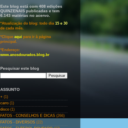
Este blog está com 408 edições
QUINZENAIS publicadas e tem
6.143 matérias no acervo.
*Atualização do blog: todo dia
15 e 30
de cada mês.
*Clique
aqui
para ir à página
principal.
*Endereço:
www.anosdourados.blog.br
Pesquisar este blog
ASSUNTO
+
(1)
carro
(1)
disco
(1)
FATOS - CONSELHOS E DICAS
(266)
FATOS - DIVERSOS
(22)