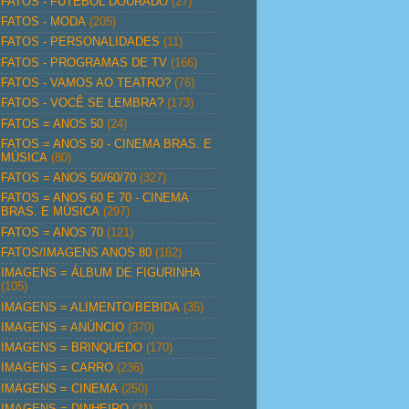
FATOS - FUTEBOL DOURADO
(27)
FATOS - MODA
(205)
FATOS - PERSONALIDADES
(11)
FATOS - PROGRAMAS DE TV
(166)
FATOS - VAMOS AO TEATRO?
(76)
FATOS - VOCÊ SE LEMBRA?
(173)
FATOS = ANOS 50
(24)
FATOS = ANOS 50 - CINEMA BRAS. E
MÚSICA
(80)
FATOS = ANOS 50/60/70
(327)
FATOS = ANOS 60 E 70 - CINEMA
BRAS. E MÚSICA
(297)
FATOS = ANOS 70
(121)
FATOS/IMAGENS ANOS 80
(162)
IMAGENS = ÁLBUM DE FIGURINHA
(105)
IMAGENS = ALIMENTO/BEBIDA
(35)
IMAGENS = ANÚNCIO
(370)
IMAGENS = BRINQUEDO
(170)
IMAGENS = CARRO
(236)
IMAGENS = CINEMA
(250)
IMAGENS = DINHEIRO
(21)