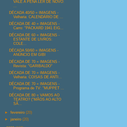
VALE A PENA LER DE NOVO:
...
DÉCADA 40/50 = IMAGENS -
Velharia: CALENDÁRIO DE ...
DÉCADA DE 40 = IMAGENS -
Carro: "PACKARD 1941 EIG...
DÉCADA DE 60 = IMAGENS -
ESTANTE DE LIVROS:
COLE...
DÉCADA 50/60 = IMAGENS -
ANÚNCIO EM GIBI
DÉCADA DE 70 = IMAGENS -
Revista: "GARIBALDO"
DÉCADA DE 70 = IMAGENS -
Velharia: COISAS DE ANTI...
DÉCADA DE 70 = IMAGENS -
Programa de TV: "MUPPET ...
DÉCADA DE 80 = VAMOS AO
TEATRO? ("MÃOS AO ALTO
SÃ...
►
fevereiro
(20)
►
janeiro
(20)