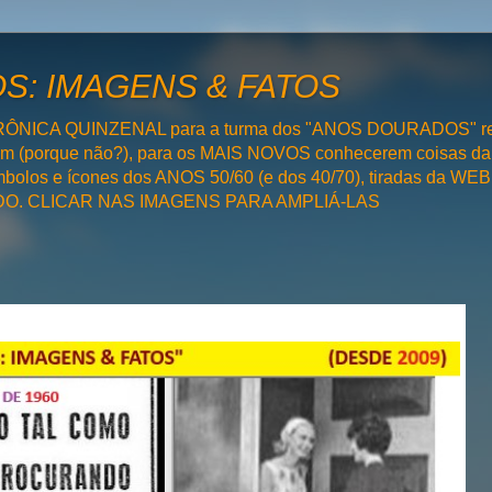
: IMAGENS & FATOS
RÔNICA QUINZENAL para a turma dos "ANOS DOURADOS" rel
bém (porque não?), para os MAIS NOVOS conhecerem coisas da
olos e ícones dos ANOS 50/60 (e dos 40/70), tiradas da WEB 
SADO. CLICAR NAS IMAGENS PARA AMPLIÁ-LAS