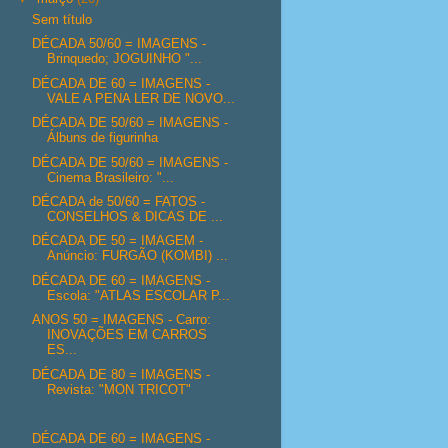
Sem título
DÉCADA 50/60 = IMAGENS -
Brinquedo; JOGUINHO "...
DÉCADA DE 60 = IMAGENS -
VALE A PENA LER DE NOVO...
DÉCADA DE 50/60 = IMAGENS -
Álbuns de figurinha
DÉCADA DE 50/60 = IMAGENS -
Cinema Brasileiro: "...
DÉCADA de 50/60 = FATOS -
CONSELHOS & DICAS DE ...
DÉCADA DE 50 = IMAGEM -
Anúncio: FURGÃO (KOMBI) ...
DÉCADA DE 60 = IMAGENS -
Escola: "ATLAS ESCOLAR P...
ANOS 50 = IMAGENS - Carro:
INOVAÇÕES EM CARROS
ES...
DÉCADA DE 80 = IMAGENS -
Revista: "MON TRICOT"
DÉCADA DE 60 = IMAGENS -