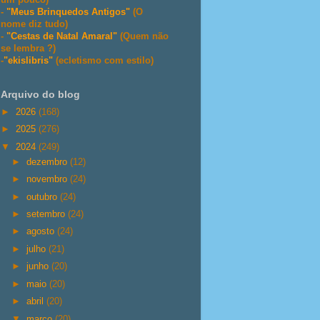
-
"Meus Brinquedos Antigos"
(O
nome diz tudo)
-
"Cestas de Natal Amaral"
(Quem não
se lembra ?)
-
"ekislibris"
(ecletismo com estilo)
Arquivo do blog
►
2026
(168)
►
2025
(276)
▼
2024
(249)
►
dezembro
(12)
►
novembro
(24)
►
outubro
(24)
►
setembro
(24)
►
agosto
(24)
►
julho
(21)
►
junho
(20)
►
maio
(20)
►
abril
(20)
▼
março
(20)