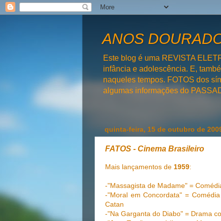
ANOS DOURADOS
Este blog é uma REVISTA ELET
infância e adolescência. E, tam
naqueles tempos. FOTOS dos símb
algumas informações do PAS
quinta-feira, 15 de outubro de 200
FATOS - Cinema Brasileiro
Mais lançamentos de
1959
:
-"Massagista de Madame" = Comédia c
-"Moral em Concordata" = Comédia 
Catan
-"Na Garganta do Diabo" = Drama com