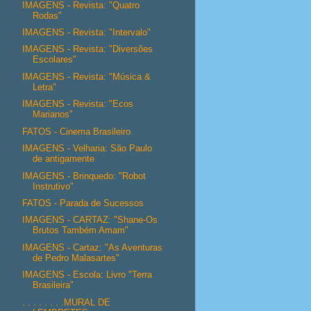
IMAGENS - Revista: "Quatro
Rodas"
IMAGENS - Revista: "Intervalo"
IMAGENS - Revista: "Diversões
Escolares"
IMAGENS - Revista: "Música &
Letra"
IMAGENS - Revista: "Ecos
Marianos"
FATOS - Cinema Brasileiro
IMAGENS - Velharia: São Paulo
de antigamente
IMAGENS - Brinquedo: "Robot
Instrutivo"
FATOS - Parada de Sucessos
IMAGENS - CARTAZ: "Shane-Os
Brutos Também Amam"
IMAGENS - Cartaz: "As Aventuras
de Pedro Malasartes"
IMAGENS - Escola: Livro "Terra
Brasileira"
. . . . . . . .MURAL DE