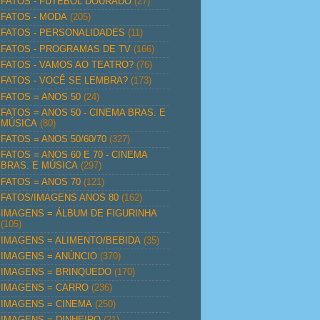
FATOS - FUTEBOL DOURADO
(27)
FATOS - MODA
(205)
FATOS - PERSONALIDADES
(11)
FATOS - PROGRAMAS DE TV
(166)
FATOS - VAMOS AO TEATRO?
(76)
FATOS - VOCÊ SE LEMBRA?
(173)
FATOS = ANOS 50
(24)
FATOS = ANOS 50 - CINEMA BRAS. E
MÚSICA
(80)
FATOS = ANOS 50/60/70
(327)
FATOS = ANOS 60 E 70 - CINEMA
BRAS. E MÚSICA
(297)
FATOS = ANOS 70
(121)
FATOS/IMAGENS ANOS 80
(162)
IMAGENS = ÁLBUM DE FIGURINHA
(105)
IMAGENS = ALIMENTO/BEBIDA
(35)
IMAGENS = ANÚNCIO
(370)
IMAGENS = BRINQUEDO
(170)
IMAGENS = CARRO
(236)
IMAGENS = CINEMA
(250)
IMAGENS = DINHEIRO
(21)