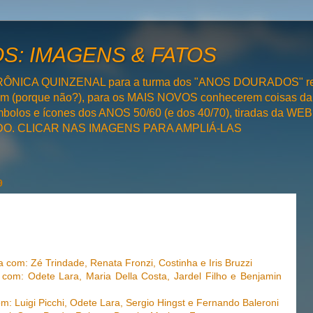
: IMAGENS & FATOS
RÔNICA QUINZENAL para a turma dos "ANOS DOURADOS" rel
bém (porque não?), para os MAIS NOVOS conhecerem coisas da
olos e ícones dos ANOS 50/60 (e dos 40/70), tiradas da WEB 
SADO. CLICAR NAS IMAGENS PARA AMPLIÁ-LAS
9
om: Zé Trindade, Renata Fronzi, Costinha e Iris Bruzzi
com: Odete Lara, Maria Della Costa, Jardel Filho e Benjamin
: Luigi Picchi, Odete Lara, Sergio Hingst e Fernando Baleroni