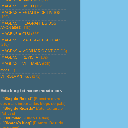
IMAGENS = DISCO
(158)
IMAGENS = ESTANTE DE LIVROS
(199)
IMAGENS = FLAGRANTES DOS
ANOS 50/60
(110)
IMAGENS = GIBI
(325)
IMAGENS = MATERIAL ESCOLAR
(210)
IMAGENS = MOBILIÁRIO ANTIGO
(13)
IMAGENS = REVISTA
(182)
IMAGENS = VELHARIA
(639)
moda
(1)
VITROLA ANTIGA
(173)
Este blog foi recomendado por:
-
"Blog do Noblat"
(Pioneiro e um
dos mais importantes blogs do país)
-
"Blog do Ricardo"
(Arte, Cultura e
Política)
-
"Unlimited"
(Hugo Caldas)
-
"Ricardo's blog"
(É outro. De tudo
um pouco)