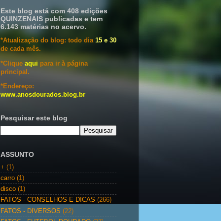
Este blog está com 408 edições
QUINZENAIS publicadas e tem
6.143 matérias no acervo.
*Atualização do blog: todo dia
15 e 30
de cada mês.
*Clique
aqui
para ir à página
principal.
*Endereço:
www.anosdourados.blog.br
Pesquisar este blog
ASSUNTO
+
(1)
carro
(1)
disco
(1)
FATOS - CONSELHOS E DICAS
(266)
FATOS - DIVERSOS
(22)