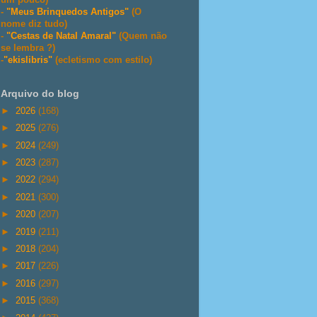
-
"Meus Brinquedos Antigos"
(O
nome diz tudo)
-
"Cestas de Natal Amaral"
(Quem não
se lembra ?)
-
"ekislibris"
(ecletismo com estilo)
Arquivo do blog
►
2026
(168)
►
2025
(276)
►
2024
(249)
►
2023
(287)
►
2022
(294)
►
2021
(300)
►
2020
(207)
►
2019
(211)
►
2018
(204)
►
2017
(226)
►
2016
(297)
►
2015
(368)