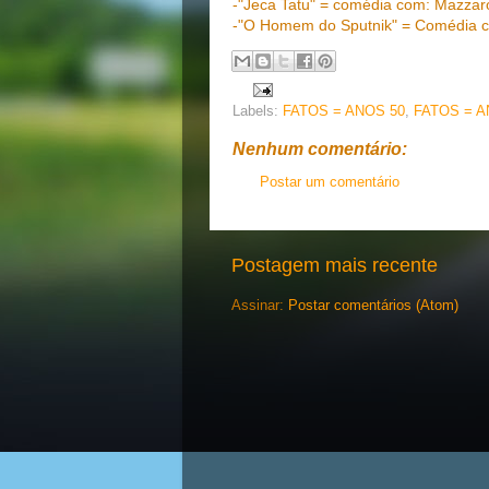
-"Jeca Tatu" = comédia com: Mazzar
-"O Homem do Sputnik" = Comédia co
Labels:
FATOS = ANOS 50
,
FATOS = A
Nenhum comentário:
Postar um comentário
Postagem mais recente
Assinar:
Postar comentários (Atom)