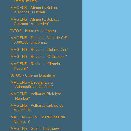
LEMBRETES. . . . . . . . .
IMAGENS - Alimento/Bebida:
Biscoitos "Duchen"
IMAGENS - Alimento/Bebida:
Guaraná "Antarctica"
FATOS - Notícias da época
IMAGENS - Dinheiro: Nota de Cr$
5.000,00 (cinco mi...
IMAGENS - Revista: "Sétimo Céu"
IMAGENS - Revista: "O Cruzeiro"
IMAGENS - Revista: "Ciência
Popular"
FATOS - Cinema Brasileiro
IMAGENS - Escola: Livro
"Admissão ao Ginásio"
IMAGENS - Velharia: Bicicleta
"Rumber"
IMAGENS - Velharia: Cidade de
Aparecida
IMAGENS - Gibi: "Maravilhas da
Natureza"
IMAGENS - Gibi: "Blackhawk"