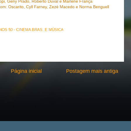
opi, Geny Prado, Roberto Duval e Marlene França
m: Oscarito, Cyll Farney, Zezé Macedo e Norma Benguell
NOS 50 - CINEMA BRAS. E MÚSICA
Página inicial
Postagem mais antiga