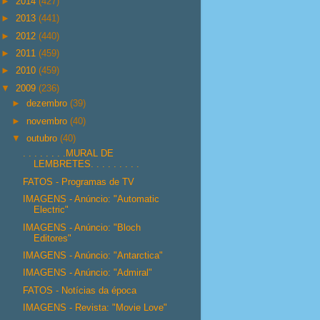
►
2014
(427)
►
2013
(441)
►
2012
(440)
►
2011
(459)
►
2010
(459)
▼
2009
(236)
►
dezembro
(39)
►
novembro
(40)
▼
outubro
(40)
. . . . . . . .MURAL DE
LEMBRETES. . . . . . . . .
FATOS - Programas de TV
IMAGENS - Anúncio: "Automatic
Electric"
IMAGENS - Anúncio: "Bloch
Editores"
IMAGENS - Anúncio: "Antarctica"
IMAGENS - Anúncio: "Admiral"
FATOS - Notícias da época
IMAGENS - Revista: "Movie Love"