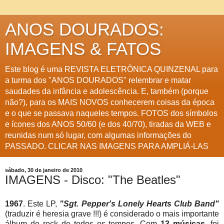
ANOS DOURADOS:
IMAGENS & FATOS
Este blog é uma REVISTA ELETRÔNICA QUINZENAL para
a turma dos "ANOS DOURADOS" relembrar e matar
saudades da infância e adolescência. E, também (porque
não?), para os MAIS NOVOS conhecerem coisas da época
e o que se passava naqueles tempos. FOTOS dos símbolos
e ícones dos ANOS 50/60 (e dos 40/70), tiradas da WEB e
reunidas num só lugar, com algumas informações do
PASSADO. CLICAR NAS IMAGENS PARA AMPLIÁ-LAS
sábado, 30 de janeiro de 2010
IMAGENS - Disco: "The Beatles"
1967
. Este LP,
"Sgt. Pepper's Lonely Hearts Club Band"
(traduzir é heresia grave !!!) é considerado o mais importante
álbum de rock de todos os tempos. Com
13 músicas
, foi