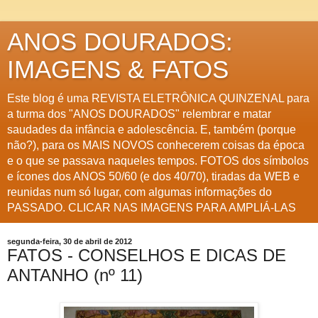
ANOS DOURADOS:
IMAGENS & FATOS
Este blog é uma REVISTA ELETRÔNICA QUINZENAL para
a turma dos "ANOS DOURADOS" relembrar e matar
saudades da infância e adolescência. E, também (porque
não?), para os MAIS NOVOS conhecerem coisas da época
e o que se passava naqueles tempos. FOTOS dos símbolos
e ícones dos ANOS 50/60 (e dos 40/70), tiradas da WEB e
reunidas num só lugar, com algumas informações do
PASSADO. CLICAR NAS IMAGENS PARA AMPLIÁ-LAS
segunda-feira, 30 de abril de 2012
FATOS - CONSELHOS E DICAS DE
ANTANHO (nº 11)