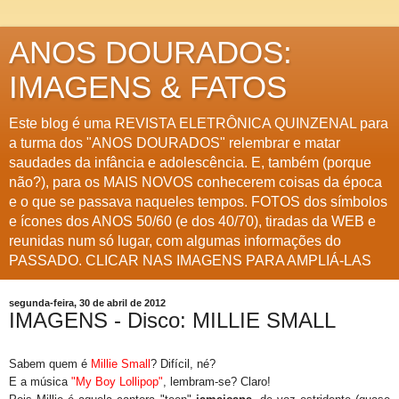
ANOS DOURADOS:
IMAGENS & FATOS
Este blog é uma REVISTA ELETRÔNICA QUINZENAL para
a turma dos "ANOS DOURADOS" relembrar e matar
saudades da infância e adolescência. E, também (porque
não?), para os MAIS NOVOS conhecerem coisas da época
e o que se passava naqueles tempos. FOTOS dos símbolos
e ícones dos ANOS 50/60 (e dos 40/70), tiradas da WEB e
reunidas num só lugar, com algumas informações do
PASSADO. CLICAR NAS IMAGENS PARA AMPLIÁ-LAS
segunda-feira, 30 de abril de 2012
IMAGENS - Disco: MILLIE SMALL
Sabem quem é
Millie Small
? Difícil, né?
E a música
"My Boy Lollipop"
, lembram-se? Claro!