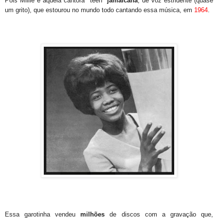
Pois Millie é aquela cantora "teen"
jamaicana
, de voz estridente (quase
um grito), que estourou no mundo todo cantando essa música, em
1964
.
Essa garotinha vendeu
milhões
de discos com a gravação que,