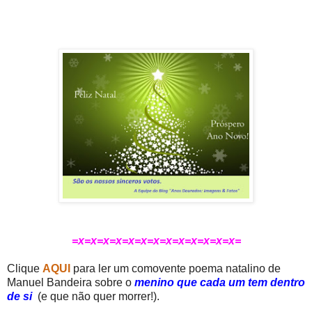
=x=x=x=x=x=x=x=x=x=x=x=x=x=
Clique
AQUI
para ler um comovente poema natalino de
Manuel Bandeira sobre o
menino
que cada um tem dentro
de si
(e que não quer morrer!).