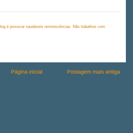
 blog é provocar saudáveis reminiscências. Não trabalhos com
Página inicial
Postagem mais antiga