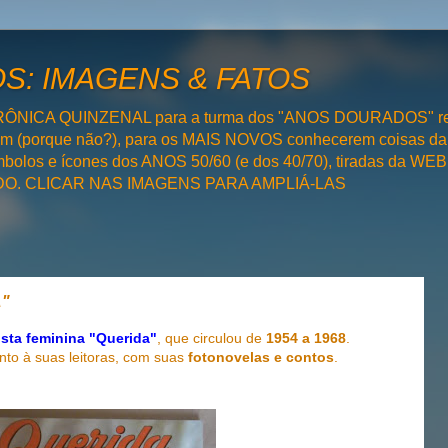
: IMAGENS & FATOS
RÔNICA QUINZENAL para a turma dos "ANOS DOURADOS" rel
bém (porque não?), para os MAIS NOVOS conhecerem coisas da
olos e ícones dos ANOS 50/60 (e dos 40/70), tiradas da WEB 
SADO. CLICAR NAS IMAGENS PARA AMPLIÁ-LAS
A"
ista feminina
"Querida"
, que circulou de
1954 a 1968
.
nto à suas leitoras, com suas
fotonovelas e contos
.