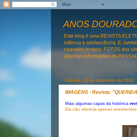
ANOS DOURADOS
Este blog é uma REVISTA ELET
infância e adolescência. E, tam
naqueles tempos. FOTOS dos símb
algumas informações do PAS
sábado, 15 de dezembro de 2012
IMAGENS - Revista: "QUERID
Mais algumas capas da históric
a
rev
Ela não oferecia apenas entretenime