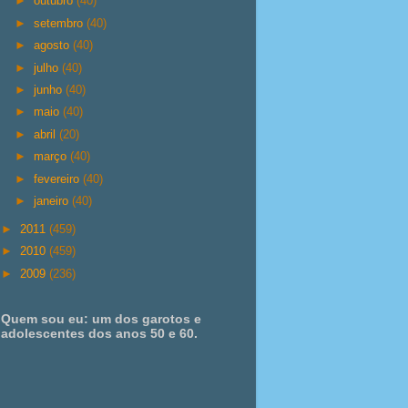
►
outubro
(40)
►
setembro
(40)
►
agosto
(40)
►
julho
(40)
►
junho
(40)
►
maio
(40)
►
abril
(20)
►
março
(40)
►
fevereiro
(40)
►
janeiro
(40)
►
2011
(459)
►
2010
(459)
►
2009
(236)
Quem sou eu: um dos garotos e
adolescentes dos anos 50 e 60.