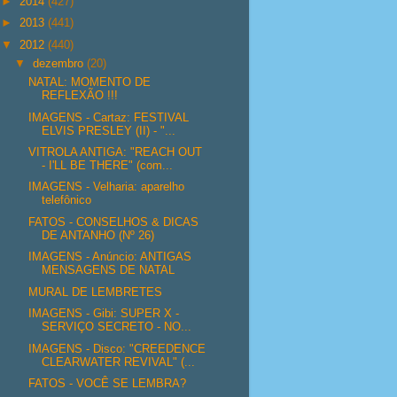
►
2014
(427)
►
2013
(441)
▼
2012
(440)
▼
dezembro
(20)
NATAL: MOMENTO DE
REFLEXÃO !!!
IMAGENS - Cartaz: FESTIVAL
ELVIS PRESLEY (II) - "...
VITROLA ANTIGA: "REACH OUT
- I'LL BE THERE" (com...
IMAGENS - Velharia: aparelho
telefônico
FATOS - CONSELHOS & DICAS
DE ANTANHO (Nº 26)
IMAGENS - Anúncio: ANTIGAS
MENSAGENS DE NATAL
MURAL DE LEMBRETES
IMAGENS - Gibi: SUPER X -
SERVIÇO SECRETO - NO...
IMAGENS - Disco: "CREEDENCE
CLEARWATER REVIVAL" (...
FATOS - VOCÊ SE LEMBRA?