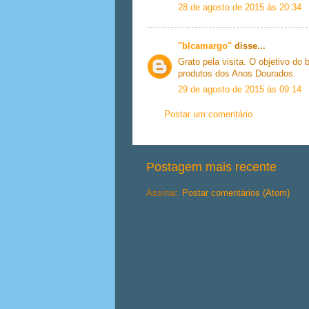
28 de agosto de 2015 às 20:34
"blcamargo"
disse...
Grato pela visita. O objetivo do
produtos dos Anos Dourados.
29 de agosto de 2015 às 09:14
Postar um comentário
Postagem mais recente
Assinar:
Postar comentários (Atom)