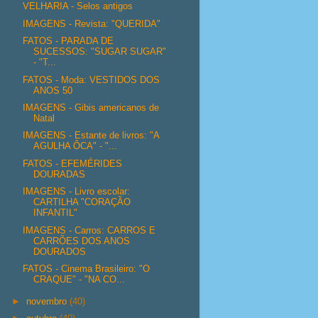
VELHARIA - Selos antigos
IMAGENS - Revista: "QUERIDA"
FATOS - PARADA DE
SUCESSOS: "SUGAR SUGAR"
- "T...
FATOS - Moda: VESTIDOS DOS
ANOS 50
IMAGENS - Gibis americanos de
Natal
IMAGENS - Estante de livros: "A
AGULHA ÔCA" - "...
FATOS - EFEMÉRIDES
DOURADAS
IMAGENS - Livro escolar:
CARTILHA "CORAÇÃO
INFANTIL"
IMAGENS - Carros: CARROS E
CARRÕES DOS ANOS
DOURADOS
FATOS - Cinema Brasileiro: "O
CRAQUE" - "NA CO...
►
novembro
(40)