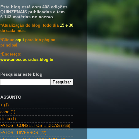
Este blog está com 408 edições
QUINZENAIS publicadas e tem
6.143 matérias no acervo.
*Atualização do blog: todo dia
15 e 30
de cada mês.
*Clique
aqui
para ir à página
principal.
*Endereço:
www.anosdourados.blog.br
Pesquisar este blog
ASSUNTO
+
(1)
carro
(1)
disco
(1)
FATOS - CONSELHOS E DICAS
(266)
FATOS - DIVERSOS
(22)