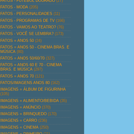
FATOS - FUTEBOL DOURADO
(27)
FATOS - MODA
(205)
FATOS - PERSONALIDADES
(11)
FATOS - PROGRAMAS DE TV
(166)
FATOS - VAMOS AO TEATRO?
(76)
FATOS - VOCÊ SE LEMBRA?
(173)
FATOS = ANOS 50
(24)
FATOS = ANOS 50 - CINEMA BRAS. E
MÚSICA
(80)
FATOS = ANOS 50/60/70
(327)
FATOS = ANOS 60 E 70 - CINEMA
BRAS. E MÚSICA
(297)
FATOS = ANOS 70
(121)
FATOS/IMAGENS ANOS 80
(162)
IMAGENS = ÁLBUM DE FIGURINHA
(105)
IMAGENS = ALIMENTO/BEBIDA
(35)
IMAGENS = ANÚNCIO
(370)
IMAGENS = BRINQUEDO
(170)
IMAGENS = CARRO
(236)
IMAGENS = CINEMA
(250)
IMAGENS = DINHEIRO
(21)