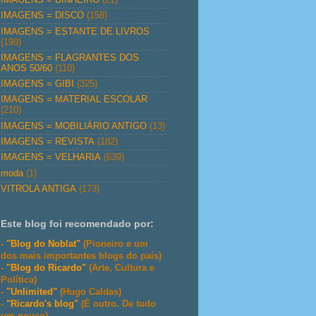
IMAGENS = DISCO
(158)
IMAGENS = ESTANTE DE LIVROS
(199)
IMAGENS = FLAGRANTES DOS
ANOS 50/60
(110)
IMAGENS = GIBI
(325)
IMAGENS = MATERIAL ESCOLAR
(210)
IMAGENS = MOBILIÁRIO ANTIGO
(13)
IMAGENS = REVISTA
(182)
IMAGENS = VELHARIA
(639)
moda
(1)
VITROLA ANTIGA
(173)
Este blog foi recomendado por:
-
"Blog do Noblat"
(Pioneiro e um
dos mais importantes blogs do país)
-
"Blog do Ricardo"
(Arte, Cultura e
Política)
-
"Unlimited"
(Hugo Caldas)
-
"Ricardo's blog"
(É outro. De tudo
um pouco)