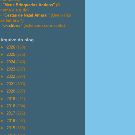
-
"Meus Brinquedos Antigos"
(O
nome diz tudo)
-
"Cestas de Natal Amaral"
(Quem não
se lembra ?)
-
"ekislibris"
(ecletismo com estilo)
Arquivo do blog
►
2026
(168)
►
2025
(276)
►
2024
(249)
►
2023
(287)
►
2022
(294)
►
2021
(300)
►
2020
(207)
►
2019
(211)
►
2018
(204)
►
2017
(226)
►
2016
(297)
►
2015
(368)