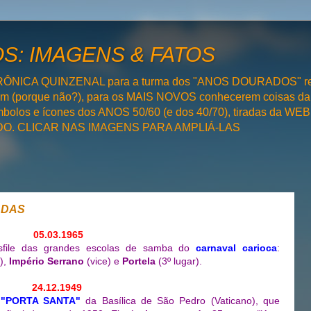
: IMAGENS & FATOS
RÔNICA QUINZENAL para a turma dos "ANOS DOURADOS" rel
bém (porque não?), para os MAIS NOVOS conhecerem coisas da
olos e ícones dos ANOS 50/60 (e dos 40/70), tiradas da WEB 
SADO. CLICAR NAS IMAGENS PARA AMPLIÁ-LAS
ADAS
05.03.1965
file das grandes escolas de samba do
carnaval carioca
:
),
Império Serrano
(vice) e
Portela
(3º lugar).
24.12.1949
a
"PORTA SANTA"
da Basílica de São Pedro (Vaticano), que