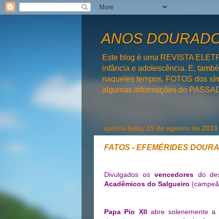
ANOS DOURADOS
Este blog é uma REVISTA ELET
infância e adolescência. E, tam
naqueles tempos. FOTOS dos símb
algumas informações do PAS
quinta-feira, 15 de agosto de 2013
FATOS - EFEMÉRIDES DOUR
Divulgados os
vencedores
do des
Acadêmicos do Salgueiro
(campeã
Papa Pio XII
abre solenemente 