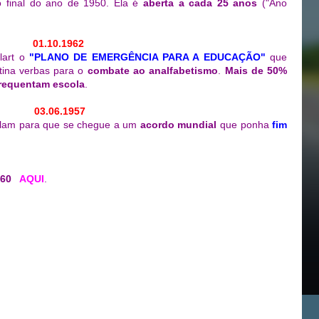
 final do ano de 1950. Ela é
aberta a cada 25 anos
("Ano
01.10.1962
lart o
"PLANO DE EMERGÊNCIA PARA A EDUCAÇÃO"
que
tina verbas para o
combate ao analfabetismo
.
Mais de 50%
requentam escola
.
03.06.1957
lam para que se chegue a um
acordo mundial
que ponha
fim
 60
AQUI
.