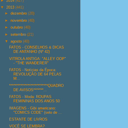
►
2014
(427)
▼
2013
(441)
►
dezembro
(20)
►
novembro
(40)
►
outubro
(40)
►
setembro
(21)
▼
agosto
(40)
FATOS - CONSELHOS & DICAS
DE ANTANHO (Nº 42)
VITROLA ANTIGA: "ALLEY OOP"
- "THE WANDERER"
FATOS - Notícias da Época:
REVOLUÇÃO DE 64 PELAS
M...
***************************QUADRO
DE AVISOS*******...
FATOS - Moda: ROUPAS
FEMININAS DOS ANOS 50
IMAGENS - Gibi americano:
"COMICS CODE" (selo de ...
ESTANTE DE LIVROS
VOCÊ SE LEMBRA?