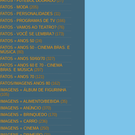
FATOS - FUTEBOL DOURADO
(27)
FATOS - MODA
(205)
FATOS - PERSONALIDADES
(11)
FATOS - PROGRAMAS DE TV
(166)
FATOS - VAMOS AO TEATRO?
(76)
FATOS - VOCÊ SE LEMBRA?
(173)
FATOS = ANOS 50
(24)
FATOS = ANOS 50 - CINEMA BRAS. E
MÚSICA
(80)
FATOS = ANOS 50/60/70
(327)
FATOS = ANOS 60 E 70 - CINEMA
BRAS. E MÚSICA
(297)
FATOS = ANOS 70
(121)
FATOS/IMAGENS ANOS 80
(162)
IMAGENS = ÁLBUM DE FIGURINHA
(105)
IMAGENS = ALIMENTO/BEBIDA
(35)
IMAGENS = ANÚNCIO
(370)
IMAGENS = BRINQUEDO
(170)
IMAGENS = CARRO
(236)
IMAGENS = CINEMA
(250)
IMAGENS = DINHEIRO
(21)