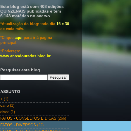
Este blog está com 408 edições
QUINZENAIS publicadas e tem
6.143 matérias no acervo.
*Atualização do blog: todo dia
15 e 30
de cada mês.
*Clique
aqui
para ir à página
principal.
*Endereço:
www.anosdourados.blog.br
Pesquisar este blog
ASSUNTO
+
(1)
carro
(1)
disco
(1)
FATOS - CONSELHOS E DICAS
(266)
FATOS - DIVERSOS
(22)