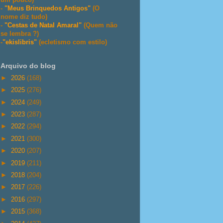
-
"Meus Brinquedos Antigos"
(O
nome diz tudo)
-
"Cestas de Natal Amaral"
(Quem não
se lembra ?)
-
"ekislibris"
(ecletismo com estilo)
Arquivo do blog
►
2026
(168)
►
2025
(276)
►
2024
(249)
►
2023
(287)
►
2022
(294)
►
2021
(300)
►
2020
(207)
►
2019
(211)
►
2018
(204)
►
2017
(226)
►
2016
(297)
►
2015
(368)