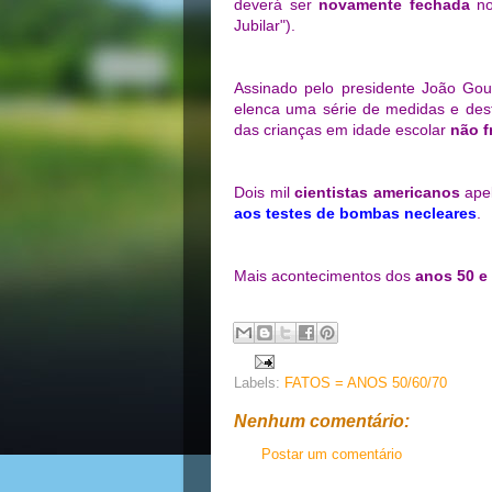
deverá ser
novamente fechada
no
Jubilar").
Assinado pelo presidente João Gou
elenca uma série de medidas e des
das crianças em idade escolar
não f
Dois mil
cientistas americanos
ape
aos testes de bombas necleares
.
Mais acontecimentos dos
anos 50 e
Labels:
FATOS = ANOS 50/60/70
Nenhum comentário:
Postar um comentário