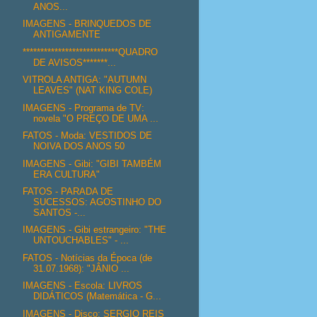
ANOS...
IMAGENS - BRINQUEDOS DE
ANTIGAMENTE
***************************QUADRO
DE AVISOS*******...
VITROLA ANTIGA: "AUTUMN
LEAVES" (NAT KING COLE)
IMAGENS - Programa de TV:
novela "O PREÇO DE UMA ...
FATOS - Moda: VESTIDOS DE
NOIVA DOS ANOS 50
IMAGENS - Gibi: "GIBI TAMBÉM
ERA CULTURA"
FATOS - PARADA DE
SUCESSOS: AGOSTINHO DO
SANTOS -...
IMAGENS - Gibi estrangeiro: "THE
UNTOUCHABLES" - ...
FATOS - Notícias da Época (de
31.07.1968): "JÂNIO ...
IMAGENS - Escola: LIVROS
DIDÁTICOS (Matemática - G...
IMAGENS - Disco: SERGIO REIS