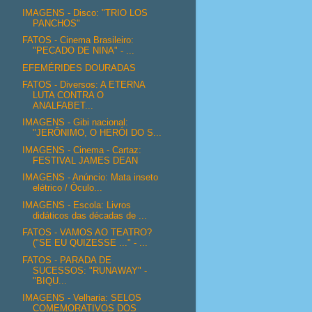
IMAGENS - Disco: "TRIO LOS
PANCHOS"
FATOS - Cinema Brasileiro:
"PECADO DE NINA" - ...
EFEMÉRIDES DOURADAS
FATOS - Diversos: A ETERNA
LUTA CONTRA O
ANALFABET...
IMAGENS - Gibi nacional:
"JERÔNIMO, O HERÓI DO S...
IMAGENS - Cinema - Cartaz:
FESTIVAL JAMES DEAN
IMAGENS - Anúncio: Mata inseto
elétrico / Óculo...
IMAGENS - Escola: Livros
didáticos das décadas de ...
FATOS - VAMOS AO TEATRO?
("SE EU QUIZESSE ..." - ...
FATOS - PARADA DE
SUCESSOS: "RUNAWAY" -
"BIQU...
IMAGENS - Velharia: SELOS
COMEMORATIVOS DOS