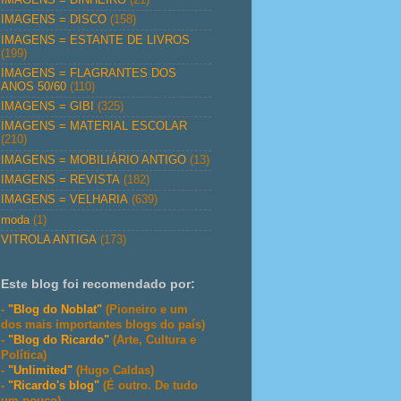
IMAGENS = DISCO
(158)
IMAGENS = ESTANTE DE LIVROS
(199)
IMAGENS = FLAGRANTES DOS
ANOS 50/60
(110)
IMAGENS = GIBI
(325)
IMAGENS = MATERIAL ESCOLAR
(210)
IMAGENS = MOBILIÁRIO ANTIGO
(13)
IMAGENS = REVISTA
(182)
IMAGENS = VELHARIA
(639)
moda
(1)
VITROLA ANTIGA
(173)
Este blog foi recomendado por:
-
"Blog do Noblat"
(Pioneiro e um
dos mais importantes blogs do país)
-
"Blog do Ricardo"
(Arte, Cultura e
Política)
-
"Unlimited"
(Hugo Caldas)
-
"Ricardo's blog"
(É outro. De tudo
um pouco)