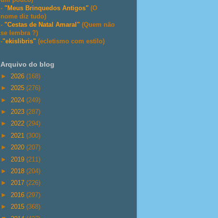
-
"Meus Brinquedos Antigos"
(O
nome diz tudo)
-
"Cestas de Natal Amaral"
(Quem não
se lembra ?)
-
"ekislibris"
(ecletismo com estilo)
Arquivo do blog
►
2026
(168)
►
2025
(276)
►
2024
(249)
►
2023
(287)
►
2022
(294)
►
2021
(300)
►
2020
(207)
►
2019
(211)
►
2018
(204)
►
2017
(226)
►
2016
(297)
►
2015
(368)