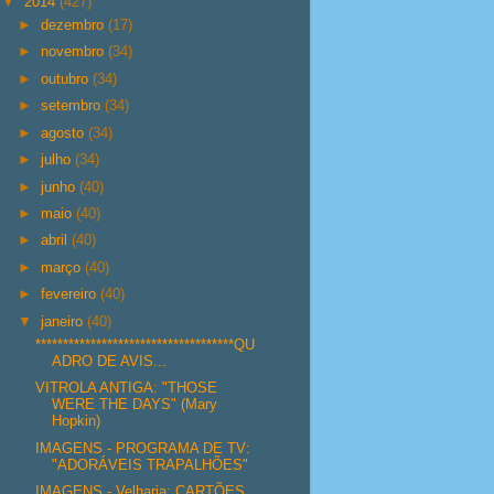
▼
2014
(427)
►
dezembro
(17)
►
novembro
(34)
►
outubro
(34)
►
setembro
(34)
►
agosto
(34)
►
julho
(34)
►
junho
(40)
►
maio
(40)
►
abril
(40)
►
março
(40)
►
fevereiro
(40)
▼
janeiro
(40)
************************************QU
ADRO DE AVIS...
VITROLA ANTIGA: "THOSE
WERE THE DAYS" (Mary
Hopkin)
IMAGENS - PROGRAMA DE TV:
"ADORÁVEIS TRAPALHÕES"
IMAGENS - Velharia: CARTÕES