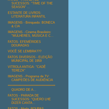
SUCESSOS: "TIME OF THE
SEASON" ...
ESTANTE DE LIVROS:
LITERATURA INFANTIL
IMAGENS - Brinquedo: BONECA
& CIA
IMAGENS - Cinema Brasileiro:
"MULHERES, MÚSICA E C...
FATOS: EFEMÉRIDES
DOURADAS
VOCÊ SE LEMBRA???
FATOS DIVERSOS - ELEIÇÃO
MUNICIPAL DE 1959
VITROLA ANTIGA: "CADÊ
TEREZA"
IMAGENS - Programa de TV:
CAMPEÕES DE AUDIÊNCIA
***************************************
QUADRO DE A...
FATOS - PARADA DE
SUCESSOS: "QUERO LHE
DIZER CANTA...
FATOS - Moda: ROUPAS