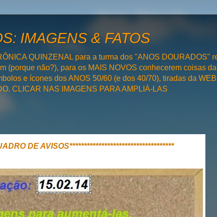
: IMAGENS & FATOS
RÔNICA QUINZENAL para a turma dos "ANOS DOURADOS" rel
bém (porque não?), para os MAIS NOVOS conhecerem coisas da
olos e ícones dos ANOS 50/60 (e dos 40/70), tiradas da WEB 
SADO. CLICAR NAS IMAGENS PARA AMPLIÁ-LAS
**QUADRO DE AVISOS************************************