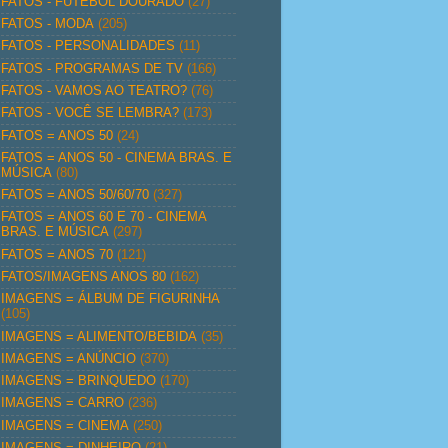
FATOS - FUTEBOL DOURADO
(27)
FATOS - MODA
(205)
FATOS - PERSONALIDADES
(11)
FATOS - PROGRAMAS DE TV
(166)
FATOS - VAMOS AO TEATRO?
(76)
FATOS - VOCÊ SE LEMBRA?
(173)
FATOS = ANOS 50
(24)
FATOS = ANOS 50 - CINEMA BRAS. E
MÚSICA
(80)
FATOS = ANOS 50/60/70
(327)
FATOS = ANOS 60 E 70 - CINEMA
BRAS. E MÚSICA
(297)
FATOS = ANOS 70
(121)
FATOS/IMAGENS ANOS 80
(162)
IMAGENS = ÁLBUM DE FIGURINHA
(105)
IMAGENS = ALIMENTO/BEBIDA
(35)
IMAGENS = ANÚNCIO
(370)
IMAGENS = BRINQUEDO
(170)
IMAGENS = CARRO
(236)
IMAGENS = CINEMA
(250)
IMAGENS = DINHEIRO
(21)