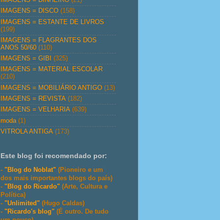
IMAGENS = DISCO
(158)
IMAGENS = ESTANTE DE LIVROS
(199)
IMAGENS = FLAGRANTES DOS
ANOS 50/60
(110)
IMAGENS = GIBI
(325)
IMAGENS = MATERIAL ESCOLAR
(210)
IMAGENS = MOBILIÁRIO ANTIGO
(13)
IMAGENS = REVISTA
(182)
IMAGENS = VELHARIA
(639)
moda
(1)
VITROLA ANTIGA
(173)
Este blog foi recomendado por:
-
"Blog do Noblat"
(Pioneiro e um
dos mais importantes blogs do país)
-
"Blog do Ricardo"
(Arte, Cultura e
Política)
-
"Unlimited"
(Hugo Caldas)
-
"Ricardo's blog"
(É outro. De tudo
um pouco)