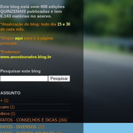
Este blog está com 408 edições
QUINZENAIS publicadas e tem
6.143 matérias no acervo.
*Atualização do blog: todo dia
15 e 30
de cada mês.
*Clique
aqui
para ir à página
principal.
*Endereço:
www.anosdourados.blog.br
Pesquisar este blog
ASSUNTO
+
(1)
carro
(1)
disco
(1)
FATOS - CONSELHOS E DICAS
(266)
FATOS - DIVERSOS
(22)