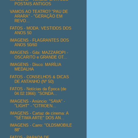
POSTAIS ANTIGOS
VAMOS AO TEATRO? "PAU DE
ARARA" - "GERAÇÃO EM
REVO...
FATOS - MODA: VESTIDOS DOS
ANOS 50
IMAGENS - FLAGRANTES DOS
ANOS 50/60
IMAGENS - Gibi: MAZZAROPI -
OSCARITO e GRANDE OT...
IMAGENS - Disco: MARÍLIA
MEDALHA
FATOS - CONSELHOS & DICAS
DE ANTANHO (Nº 50)
FATOS - Notícias da Época (de
04.02.1966): "SONDA...
IMAGENS - Anúncio: "SAVA" -
"LIGHT" - "CITROEN...
IMAGENS - Cartaz de cinema: A
"SÉTIMA ARTE" DOS AN...
IMAGENS - Carro: "OLDSMOBILE
88"
FATOS - PARADA DE