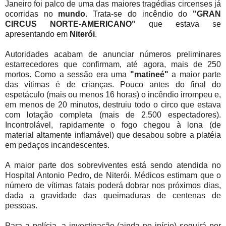
Janeiro foi palco de uma das maiores tragédias circenses já
ocorridas no
mundo
. Trata-se do incêndio do
"GRAN
CIRCUS NORTE
-
AMERICANO"
que estava se
apresentando em
Niterói
.
Autoridades acabam de anunciar números preliminares
estarrecedores que confirmam, até agora, mais de 250
mortos. Como a sessão era uma
"matineé"
a maior parte
das vítimas é de crianças. Pouco antes do final do
espetáculo (mais ou menos 16 horas) o incêndio irrompeu e,
em menos de 20 minutos, destruiu todo o circo que estava
com lotação completa (mais de 2.500 espectadores).
Incontrolável, rapidamente o fogo chegou à lona (de
material altamente inflamável) que desabou sobre a platéia
em pedaços incandescentes.
A maior parte dos sobreviventes está sendo atendida no
Hospital Antonio Pedro, de Niterói. Médicos estimam que o
número de vítimas fatais poderá dobrar nos próximos dias,
dada a gravidade das queimaduras de centenas de
pessoas.
Para a polícia, a investigação (ainda no início) seguirá por