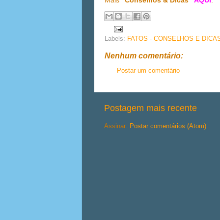
Mais
"Conselhos & Dicas"
AQUI
.
Labels:
FATOS - CONSELHOS E DICA
Nenhum comentário:
Postar um comentário
Postagem mais recente
Assinar:
Postar comentários (Atom)