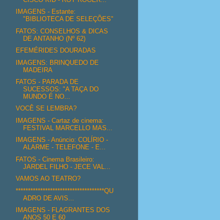
IMAGENS - Estante:
"BIBLIOTECA DE SELEÇÕES"
FATOS: CONSELHOS & DICAS
DE ANTANHO (Nº 62)
EFEMÉRIDES DOURADAS
IMAGENS: BRINQUEDO DE
MADEIRA
FATOS - PARADA DE
SUCESSOS: "A TAÇA DO
MUNDO É NO...
VOCÊ SE LEMBRA?
IMAGENS - Cartaz de cinema:
FESTIVAL MARCELLO MAS...
IMAGENS - Anúncio: COLÍRIO -
ALARME - TELEFONE - E...
FATOS - Cinema Brasileiro:
JARDEL FILHO - JECE VAL...
VAMOS AO TEATRO?
************************************QU
ADRO DE AVIS...
IMAGENS - FLAGRANTES DOS
ANOS 50 E 60