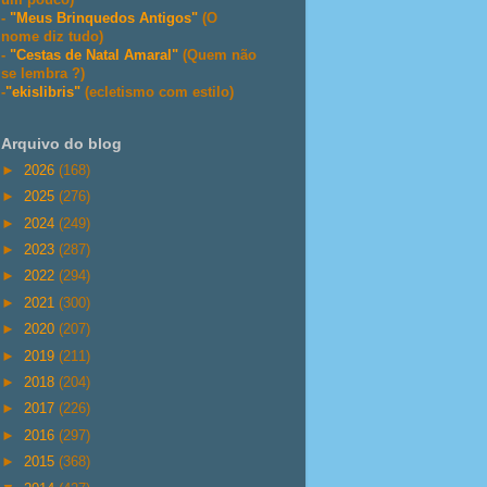
-
"Meus Brinquedos Antigos"
(O
nome diz tudo)
-
"Cestas de Natal Amaral"
(Quem não
se lembra ?)
-
"ekislibris"
(ecletismo com estilo)
Arquivo do blog
►
2026
(168)
►
2025
(276)
►
2024
(249)
►
2023
(287)
►
2022
(294)
►
2021
(300)
►
2020
(207)
►
2019
(211)
►
2018
(204)
►
2017
(226)
►
2016
(297)
►
2015
(368)