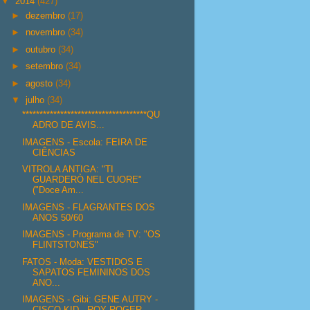
▼
2014
(427)
►
dezembro
(17)
►
novembro
(34)
►
outubro
(34)
►
setembro
(34)
►
agosto
(34)
▼
julho
(34)
************************************QU
ADRO DE AVIS...
IMAGENS - Escola: FEIRA DE
CIÊNCIAS
VITROLA ANTIGA: "TI
GUARDERÒ NEL CUORE"
("Doce Am...
IMAGENS - FLAGRANTES DOS
ANOS 50/60
IMAGENS - Programa de TV: "OS
FLINTSTONES"
FATOS - Moda: VESTIDOS E
SAPATOS FEMININOS DOS
ANO...
IMAGENS - Gibi: GENE AUTRY -
CISCO KID - ROY ROGER...