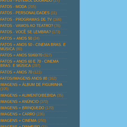
FATOS - FUTEBOL DOURADO
(27)
FATOS - MODA
(205)
FATOS - PERSONALIDADES
(11)
FATOS - PROGRAMAS DE TV
(166)
FATOS - VAMOS AO TEATRO?
(76)
FATOS - VOCÊ SE LEMBRA?
(173)
FATOS = ANOS 50
(24)
FATOS = ANOS 50 - CINEMA BRAS. E
MÚSICA
(80)
FATOS = ANOS 50/60/70
(327)
FATOS = ANOS 60 E 70 - CINEMA
BRAS. E MÚSICA
(297)
FATOS = ANOS 70
(121)
FATOS/IMAGENS ANOS 80
(162)
IMAGENS = ÁLBUM DE FIGURINHA
(105)
IMAGENS = ALIMENTO/BEBIDA
(35)
IMAGENS = ANÚNCIO
(370)
IMAGENS = BRINQUEDO
(170)
IMAGENS = CARRO
(236)
IMAGENS = CINEMA
(250)
IMAGENS = DINHEIRO
(21)