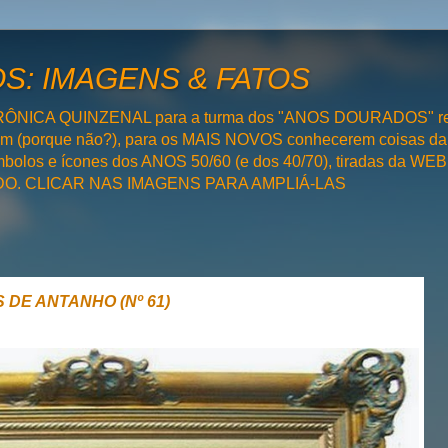
: IMAGENS & FATOS
RÔNICA QUINZENAL para a turma dos "ANOS DOURADOS" rel
bém (porque não?), para os MAIS NOVOS conhecerem coisas da
olos e ícones dos ANOS 50/60 (e dos 40/70), tiradas da WEB 
SADO. CLICAR NAS IMAGENS PARA AMPLIÁ-LAS
 DE ANTANHO (Nº 61)