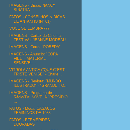
IMAGENS - Disco: NANCY
SINATRA
FATOS - CONSELHOS & DICAS
DE ANTANHO (Nº 61)
VOCÊ SE LEMBRA???
IMAGENS - Cartaz de Cinema:
FESTIVAL JEANNE MOREAU
IMAGENS - Carro: "POBEDA"
IMAGENS - Anúncio: "COPA
FIEL" - MATERIAL
SENSÍVEL...
VITROLA ANTIGA ("QUE C"EST
TRISTE VENISE" - Charle...
IMAGENS - Revista: "MUNDO
ILUSTRADO" - "GRANDE HO...
IMAGENS - Programa de
Rádio/TV: NOVELA "PRESÍDIO
...
FATOS - Moda: CASACOS
FEMININOS DE 1958
FATOS - EFEMÉRIDES
DOURADAS