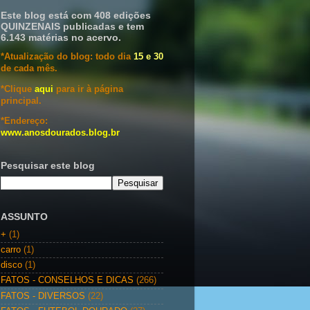
Este blog está com 408 edições
QUINZENAIS publicadas e tem
6.143 matérias no acervo.
*Atualização do blog: todo dia
15 e 30
de cada mês.
*Clique
aqui
para ir à página
principal.
*Endereço:
www.anosdourados.blog.br
Pesquisar este blog
ASSUNTO
+
(1)
carro
(1)
disco
(1)
FATOS - CONSELHOS E DICAS
(266)
FATOS - DIVERSOS
(22)