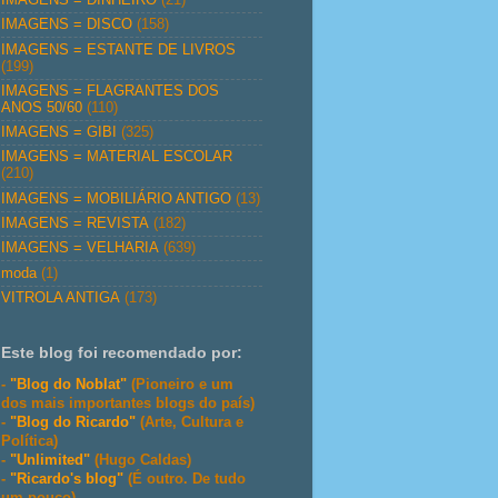
IMAGENS = DISCO
(158)
IMAGENS = ESTANTE DE LIVROS
(199)
IMAGENS = FLAGRANTES DOS
ANOS 50/60
(110)
IMAGENS = GIBI
(325)
IMAGENS = MATERIAL ESCOLAR
(210)
IMAGENS = MOBILIÁRIO ANTIGO
(13)
IMAGENS = REVISTA
(182)
IMAGENS = VELHARIA
(639)
moda
(1)
VITROLA ANTIGA
(173)
Este blog foi recomendado por:
-
"Blog do Noblat"
(Pioneiro e um
dos mais importantes blogs do país)
-
"Blog do Ricardo"
(Arte, Cultura e
Política)
-
"Unlimited"
(Hugo Caldas)
-
"Ricardo's blog"
(É outro. De tudo
um pouco)