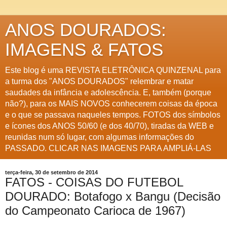
ANOS DOURADOS:
IMAGENS & FATOS
Este blog é uma REVISTA ELETRÔNICA QUINZENAL para
a turma dos "ANOS DOURADOS" relembrar e matar
saudades da infância e adolescência. E, também (porque
não?), para os MAIS NOVOS conhecerem coisas da época
e o que se passava naqueles tempos. FOTOS dos símbolos
e ícones dos ANOS 50/60 (e dos 40/70), tiradas da WEB e
reunidas num só lugar, com algumas informações do
PASSADO. CLICAR NAS IMAGENS PARA AMPLIÁ-LAS
terça-feira, 30 de setembro de 2014
FATOS - COISAS DO FUTEBOL
DOURADO: Botafogo x Bangu (Decisão
do Campeonato Carioca de 1967)