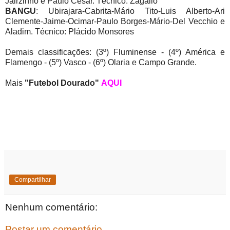
Jairzinho e Paulo César. Técnico: Zagallo
BANGU
: Ubirajara-Cabrita-Mário Tito-Luis Alberto-Ari
Clemente-Jaime-Ocimar-Paulo Borges-Mário-Del Vecchio e
Aladim. Técnico: Plácido Monsores
Demais classificações: (3º) Fluminense - (4º) América e
Flamengo - (5º) Vasco - (6º) Olaria e Campo Grande.
Mais
"Futebol Dourado"
AQUI
Compartilhar
Nenhum comentário:
Postar um comentário