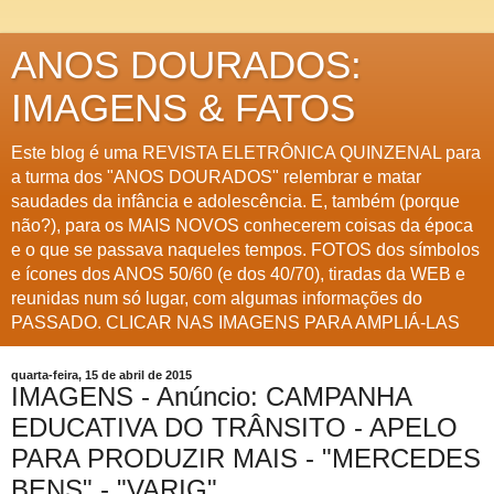
ANOS DOURADOS:
IMAGENS & FATOS
Este blog é uma REVISTA ELETRÔNICA QUINZENAL para
a turma dos "ANOS DOURADOS" relembrar e matar
saudades da infância e adolescência. E, também (porque
não?), para os MAIS NOVOS conhecerem coisas da época
e o que se passava naqueles tempos. FOTOS dos símbolos
e ícones dos ANOS 50/60 (e dos 40/70), tiradas da WEB e
reunidas num só lugar, com algumas informações do
PASSADO. CLICAR NAS IMAGENS PARA AMPLIÁ-LAS
quarta-feira, 15 de abril de 2015
IMAGENS - Anúncio: CAMPANHA
EDUCATIVA DO TRÂNSITO - APELO
PARA PRODUZIR MAIS - "MERCEDES
BENS" - "VARIG"