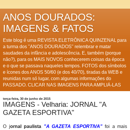
ANOS DOURADOS:
IMAGENS & FATOS
Este blog é uma REVISTA ELETRÔNICA QUINZENAL para
a turma dos "ANOS DOURADOS" relembrar e matar
saudades da infância e adolescência. E, também (porque
não?), para os MAIS NOVOS conhecerem coisas da época
e o que se passava naqueles tempos. FOTOS dos símbolos
e ícones dos ANOS 50/60 (e dos 40/70), tiradas da WEB e
reunidas num só lugar, com algumas informações do
PASSADO. CLICAR NAS IMAGENS PARA AMPLIÁ-LAS
terça-feira, 30 de junho de 2015
IMAGENS - Velharia: JORNAL "A
GAZETA ESPORTIVA"
O j
ornal paulista
"A GAZETA ESPORTIVA"
foi a mais