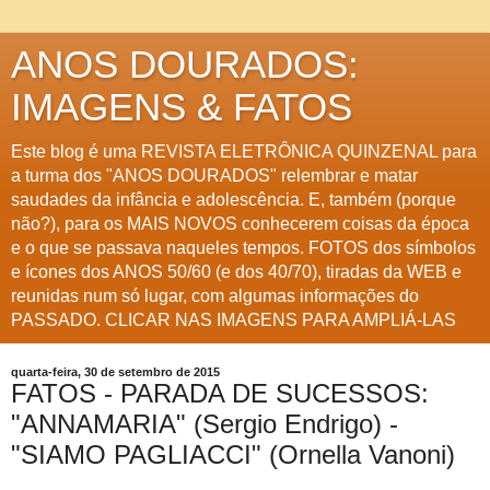
ANOS DOURADOS:
IMAGENS & FATOS
Este blog é uma REVISTA ELETRÔNICA QUINZENAL para
a turma dos "ANOS DOURADOS" relembrar e matar
saudades da infância e adolescência. E, também (porque
não?), para os MAIS NOVOS conhecerem coisas da época
e o que se passava naqueles tempos. FOTOS dos símbolos
e ícones dos ANOS 50/60 (e dos 40/70), tiradas da WEB e
reunidas num só lugar, com algumas informações do
PASSADO. CLICAR NAS IMAGENS PARA AMPLIÁ-LAS
quarta-feira, 30 de setembro de 2015
FATOS - PARADA DE SUCESSOS:
"ANNAMARIA" (Sergio Endrigo) -
"SIAMO PAGLIACCI" (Ornella Vanoni)