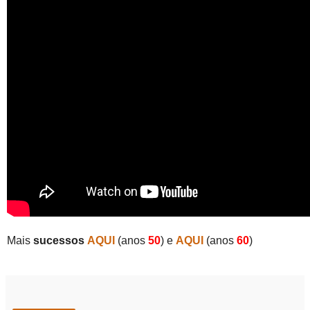
Mais
sucessos
AQUI
(anos
50
) e
AQUI
(anos
60
)