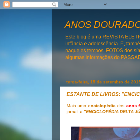
ANOS DOURADOS
Este blog é uma REVISTA ELET
infância e adolescência. E, tam
naqueles tempos. FOTOS dos símb
algumas informações do PAS
terça-feira, 15 de setembro de 201
ESTANTE DE LIVROS: "ENCI
Mais uma
enciclopédia
dos
anos 
jornal: a
"ENCICLOPÉDIA DELTA J