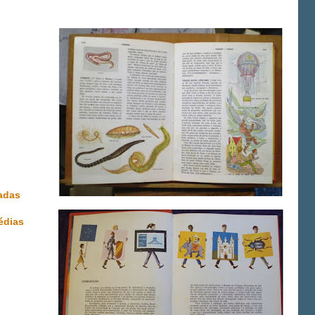
adas
pédias