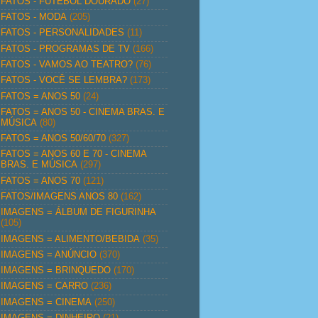
FATOS - FUTEBOL DOURADO
(27)
FATOS - MODA
(205)
FATOS - PERSONALIDADES
(11)
FATOS - PROGRAMAS DE TV
(166)
FATOS - VAMOS AO TEATRO?
(76)
FATOS - VOCÊ SE LEMBRA?
(173)
FATOS = ANOS 50
(24)
FATOS = ANOS 50 - CINEMA BRAS. E
MÚSICA
(80)
FATOS = ANOS 50/60/70
(327)
FATOS = ANOS 60 E 70 - CINEMA
BRAS. E MÚSICA
(297)
FATOS = ANOS 70
(121)
FATOS/IMAGENS ANOS 80
(162)
IMAGENS = ÁLBUM DE FIGURINHA
(105)
IMAGENS = ALIMENTO/BEBIDA
(35)
IMAGENS = ANÚNCIO
(370)
IMAGENS = BRINQUEDO
(170)
IMAGENS = CARRO
(236)
IMAGENS = CINEMA
(250)
IMAGENS = DINHEIRO
(21)