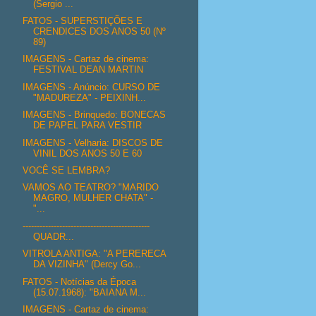
(Sergio ...
FATOS - SUPERSTIÇÕES E
CRENDICES DOS ANOS 50 (Nº
89)
IMAGENS - Cartaz de cinema:
FESTIVAL DEAN MARTIN
IMAGENS - Anúncio: CURSO DE
"MADUREZA" - PEIXINH...
IMAGENS - Brinquedo: BONECAS
DE PAPEL PARA VESTIR
IMAGENS - Velharia: DISCOS DE
VINIL DOS ANOS 50 E 60
VOCÊ SE LEMBRA?
VAMOS AO TEATRO? "MARIDO
MAGRO, MULHER CHATA" -
"...
---------------------------------------------
QUADR...
VITROLA ANTIGA: "A PERERECA
DA VIZINHA" (Dercy Go...
FATOS - Notícias da Época
(15.07.1968): "BAIANA M...
IMAGENS - Cartaz de cinema: