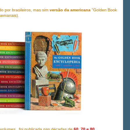
do por brasileiros, mas sim
versão da americana
"Golden Book
semanais).
2 volumes, foi publicada nas décadas de
60, 70 e 80
.