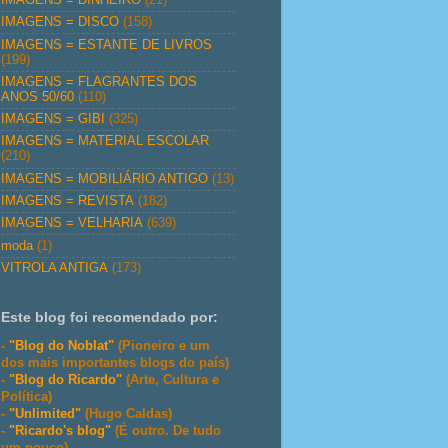
IMAGENS = DISCO
(158)
IMAGENS = ESTANTE DE LIVROS
(199)
IMAGENS = FLAGRANTES DOS
ANOS 50/60
(110)
IMAGENS = GIBI
(325)
IMAGENS = MATERIAL ESCOLAR
(210)
IMAGENS = MOBILIÁRIO ANTIGO
(13)
IMAGENS = REVISTA
(182)
IMAGENS = VELHARIA
(639)
moda
(1)
VITROLA ANTIGA
(173)
Este blog foi recomendado por:
-
"Blog do Noblat"
(Pioneiro e um
dos mais importantes blogs do país)
-
"Blog do Ricardo"
(Arte, Cultura e
Política)
-
"Unlimited"
(Hugo Caldas)
-
"Ricardo's blog"
(É outro. De tudo
um pouco)