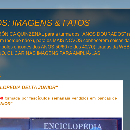
: IMAGENS & FATOS
RÔNICA QUINZENAL para a turma dos "ANOS DOURADOS" rel
bém (porque não?), para os MAIS NOVOS conhecerem coisas da
olos e ícones dos ANOS 50/60 (e dos 40/70), tiradas da WEB 
SADO. CLICAR NAS IMAGENS PARA AMPLIÁ-LAS
5
CLOPÉDIA DELTA JÚNIOR"
60
formada por
fascículos semanais
vendidos em bancas de
ÚNIOR"
.