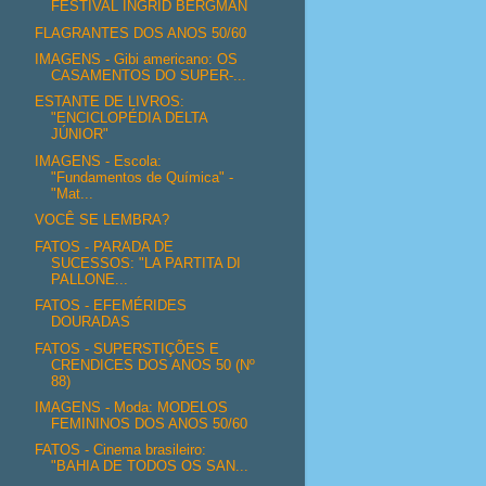
FESTIVAL INGRID BERGMAN
FLAGRANTES DOS ANOS 50/60
IMAGENS - Gibi americano: OS
CASAMENTOS DO SUPER-...
ESTANTE DE LIVROS:
"ENCICLOPÉDIA DELTA
JÚNIOR"
IMAGENS - Escola:
"Fundamentos de Química" -
"Mat...
VOCÊ SE LEMBRA?
FATOS - PARADA DE
SUCESSOS: "LA PARTITA DI
PALLONE...
FATOS - EFEMÉRIDES
DOURADAS
FATOS - SUPERSTIÇÕES E
CRENDICES DOS ANOS 50 (Nº
88)
IMAGENS - Moda: MODELOS
FEMININOS DOS ANOS 50/60
FATOS - Cinema brasileiro:
"BAHIA DE TODOS OS SAN...