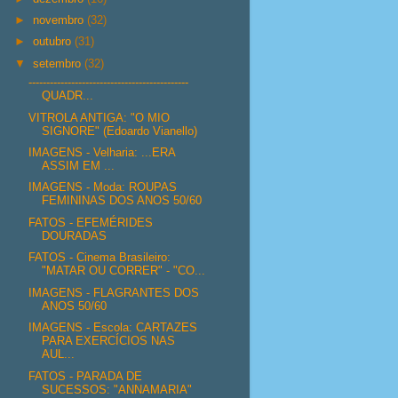
►
novembro
(32)
►
outubro
(31)
▼
setembro
(32)
---------------------------------------------
QUADR...
VITROLA ANTIGA: "O MIO
SIGNORE" (Edoardo Vianello)
IMAGENS - Velharia: ...ERA
ASSIM EM ...
IMAGENS - Moda: ROUPAS
FEMININAS DOS ANOS 50/60
FATOS - EFEMÉRIDES
DOURADAS
FATOS - Cinema Brasileiro:
"MATAR OU CORRER" - "CO...
IMAGENS - FLAGRANTES DOS
ANOS 50/60
IMAGENS - Escola: CARTAZES
PARA EXERCÍCIOS NAS
AUL...
FATOS - PARADA DE
SUCESSOS: "ANNAMARIA"