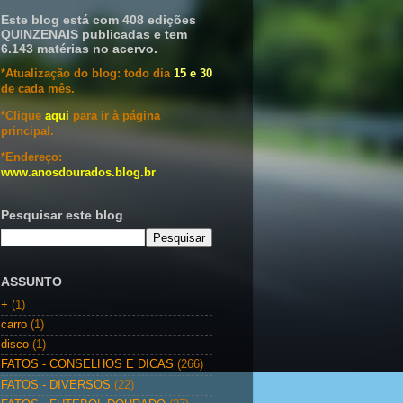
Este blog está com 408 edições
QUINZENAIS publicadas e tem
6.143 matérias no acervo.
*Atualização do blog: todo dia
15 e 30
de cada mês.
*Clique
aqui
para ir à página
principal.
*Endereço:
www.anosdourados.blog.br
Pesquisar este blog
ASSUNTO
+
(1)
carro
(1)
disco
(1)
FATOS - CONSELHOS E DICAS
(266)
FATOS - DIVERSOS
(22)