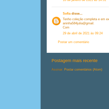
16 de janeiro de 2021 às 14:31
Sofia
disse...
Tenho coleção completa e em ex
aninha584julia@gmail.
Com
29 de abril de 2021 às 09:24
Postar um comentário
Postagem mais recente
Assinar:
Postar comentários (Atom)