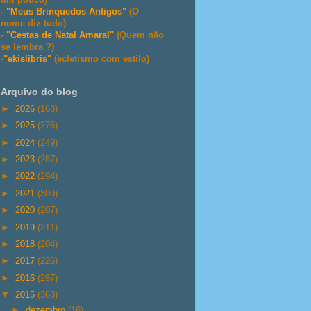
-
"Meus Brinquedos Antigos"
(O
nome diz tudo)
-
"Cestas de Natal Amaral"
(Quem não
se lembra ?)
-
"ekislibris"
(ecletismo com estilo)
Arquivo do blog
►
2026
(168)
►
2025
(276)
►
2024
(249)
►
2023
(287)
►
2022
(294)
►
2021
(300)
►
2020
(207)
►
2019
(211)
►
2018
(204)
►
2017
(226)
►
2016
(297)
▼
2015
(368)
►
dezembro
(16)