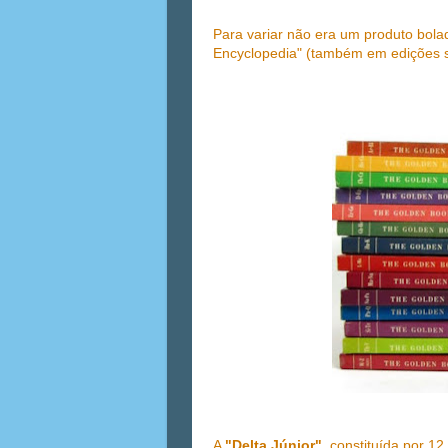
Para variar não era um produto bola
Encyclopedia" (também em edições 
A
"Delta Júnior"
, constituída por 1