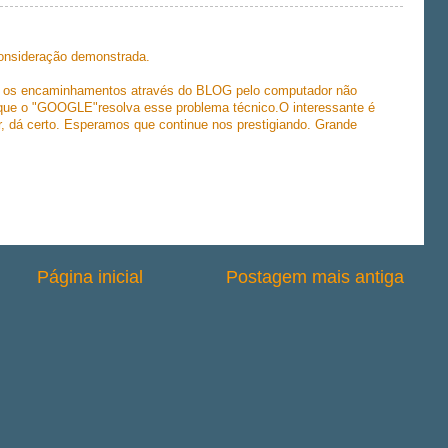
onsideração demonstrada.
ue os encaminhamentos através do BLOG pelo computador não
que o "GOOGLE"resolva esse problema técnico.O interessante é
, dá certo. Esperamos que continue nos prestigiando. Grande
Página inicial
Postagem mais antiga