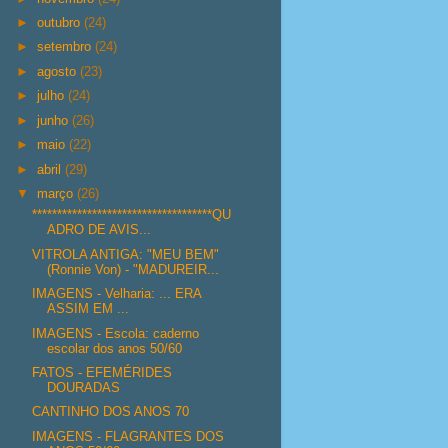
►
outubro
(24)
►
setembro
(24)
►
agosto
(23)
►
julho
(24)
►
junho
(26)
►
maio
(22)
►
abril
(29)
▼
março
(26)
************************************QU
ADRO DE AVIS...
VITROLA ANTIGA: "MEU BEM"
(Ronnie Von) - "MADUREIR...
IMAGENS - Velharia: ... ERA
ASSIM EM ...
IMAGENS - Escola: caderno
escolar dos anos 50/60
FATOS - EFEMÉRIDES
DOURADAS
CANTINHO DOS ANOS 70
IMAGENS - FLAGRANTES DOS