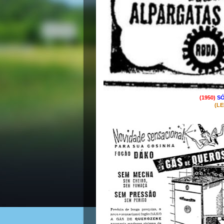
(1950)
SÓ
(L