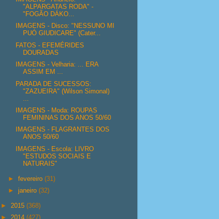
"ALPARGATAS RODA" -
"FOGÃO DÁKO...
IMAGENS - Disco: "NESSUNO MI
PUÓ GIUDICARE" (Cater...
FATOS - EFEMÉRIDES
DOURADAS
IMAGENS - Velharia: ... ERA
ASSIM EM ...
PARADA DE SUCESSOS:
"ZAZUEIRA" (Wilson Simonal)
...
IMAGENS - Moda: ROUPAS
FEMININAS DOS ANOS 50/60
IMAGENS - FLAGRANTES DOS
ANOS 50/60
IMAGENS - Escola: LIVRO
"ESTUDOS SOCIAIS E
NATURAIS"
►
fevereiro
(31)
►
janeiro
(32)
►
2015
(368)
►
2014
(427)