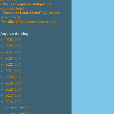
-
"Meus Brinquedos Antigos"
(O
nome diz tudo)
-
"Cestas de Natal Amaral"
(Quem não
se lembra ?)
-
"ekislibris"
(ecletismo com estilo)
Arquivo do blog
►
2026
(168)
►
2025
(276)
►
2024
(249)
►
2023
(287)
►
2022
(294)
►
2021
(300)
►
2020
(207)
►
2019
(211)
►
2018
(204)
►
2017
(226)
▼
2016
(297)
►
dezembro
(12)
►
novembro
(24)