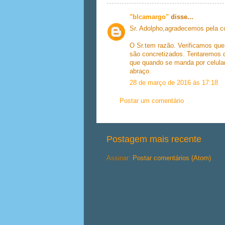
"blcamargo"
disse...
Sr. Adolpho,agradecemos pela c
O Sr.tem razão. Verificamos q
são concretizados. Tentaremos 
que quando se manda por celular
abraço.
28 de março de 2016 às 17:18
Postar um comentário
Postagem mais recente
Assinar:
Postar comentários (Atom)