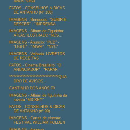
ANOS 50/60
FATOS - CONSELHOS & DICAS
DE ANTANHO (Nº 100)
IMAGENS - Brinquedo: "SUBIR E
DESCER" - "IMPRENSA ...
IMAGENS - Álbum de Figurinha:
ATLAS ILUSTRADO "NOS...
IMAGENS - Anúncio: "PEB" -
"LIGHT" - "AIWA" - "NYC"
IMAGENS - Velharia: LIVRETOS
DE RECEITAS
FATOS - Cinema Brasileiro: "O
ANUNCIADOR" - "PARAF...
**********************************QUA
DRO DE AVISOS...
CANTINHO DOS ANOS 70
IMAGENS - Álbum de figurinha da
revista "MICKEY"
FATOS - CONSELHOS & DICAS
DE ANTANHO (nº 99)
IMAGENS - Cartaz de cinema:
FESTIVAL WILLIAM HOLDEN
IMAGENS - Anúncio: