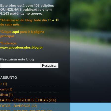
Este blog está com 408 edições
QUINZENAIS publicadas e tem
6.143 matérias no acervo.
*Atualização do blog: todo dia
15 e 30
de cada mês.
*Clique
aqui
para ir à página
principal.
*Endereço:
www.anosdourados.blog.br
Pesquisar este blog
ASSUNTO
+
(1)
carro
(1)
disco
(1)
FATOS - CONSELHOS E DICAS
(266)
FATOS - DIVERSOS
(22)