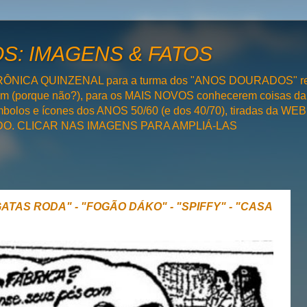
: IMAGENS & FATOS
RÔNICA QUINZENAL para a turma dos "ANOS DOURADOS" rel
bém (porque não?), para os MAIS NOVOS conhecerem coisas da
olos e ícones dos ANOS 50/60 (e dos 40/70), tiradas da WEB 
SADO. CLICAR NAS IMAGENS PARA AMPLIÁ-LAS
ATAS RODA" - "FOGÃO DÁKO" - "SPIFFY" - "CASA