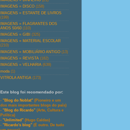
IMAGENS = DISCO
(158)
IMAGENS = ESTANTE DE LIVROS
(199)
IMAGENS = FLAGRANTES DOS
ANOS 50/60
(110)
IMAGENS = GIBI
(325)
IMAGENS = MATERIAL ESCOLAR
(210)
IMAGENS = MOBILIÁRIO ANTIGO
(13)
IMAGENS = REVISTA
(182)
IMAGENS = VELHARIA
(639)
moda
(1)
VITROLA ANTIGA
(173)
Este blog foi recomendado por:
-
"Blog do Noblat"
(Pioneiro e um
dos mais importantes blogs do país)
-
"Blog do Ricardo"
(Arte, Cultura e
Política)
-
"Unlimited"
(Hugo Caldas)
-
"Ricardo's blog"
(É outro. De tudo
um pouco)