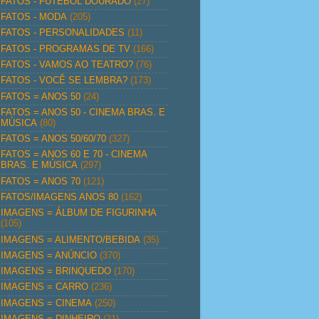
FATOS - FUTEBOL DOURADO
(27)
FATOS - MODA
(205)
FATOS - PERSONALIDADES
(11)
FATOS - PROGRAMAS DE TV
(166)
FATOS - VAMOS AO TEATRO?
(76)
FATOS - VOCÊ SE LEMBRA?
(173)
FATOS = ANOS 50
(24)
FATOS = ANOS 50 - CINEMA BRAS. E
MÚSICA
(80)
FATOS = ANOS 50/60/70
(327)
FATOS = ANOS 60 E 70 - CINEMA
BRAS. E MÚSICA
(297)
FATOS = ANOS 70
(121)
FATOS/IMAGENS ANOS 80
(162)
IMAGENS = ÁLBUM DE FIGURINHA
(105)
IMAGENS = ALIMENTO/BEBIDA
(35)
IMAGENS = ANÚNCIO
(370)
IMAGENS = BRINQUEDO
(170)
IMAGENS = CARRO
(236)
IMAGENS = CINEMA
(250)
IMAGENS = DINHEIRO
(21)