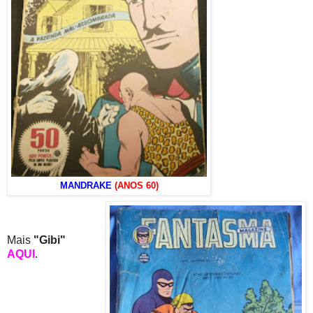
MANDRAKE
(ANOS 60)
Mais
"Gibi"
AQUI
.