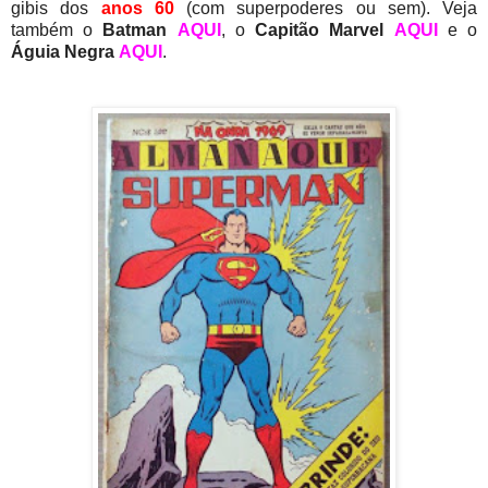
gibis dos
anos 60
(com superpoderes ou sem). Veja
também o
Batman
AQUI
, o
Capitão Marvel
AQUI
e o
Águia Negra
AQUI
.