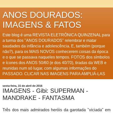
ANOS DOURADOS:
IMAGENS & FATOS
Este blog é uma REVISTA ELETRÔNICA QUINZENAL para
a turma dos "ANOS DOURADOS" relembrar e matar
saudades da infância e adolescência. E, também (porque
não?), para os MAIS NOVOS conhecerem coisas da época
e o que se passava naqueles tempos. FOTOS dos símbolos
e ícones dos ANOS 50/60 (e dos 40/70), tiradas da WEB e
reunidas num só lugar, com algumas informações do
PASSADO. CLICAR NAS IMAGENS PARA AMPLIÁ-LAS
sexta-feira, 15 de abril de 2016
IMAGENS - Gibi: SUPERMAN -
MANDRAKE - FANTASMA
Três dos mais admirados heróis da garotada "viciada" em